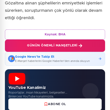
Gözaltına alınan şüphelilerin emniyetteki işlemleri
sürerken, soruşturmanın çok yönlü olarak devam
ettiği öğrenildi.
Kaynak:
BHA
GÜNÜN ÖNEMLI MANŞETLERI
Google News'te Takip Et
E-Manşet haberlerini Google Haberler'den anında okuyun
YouTube Kanalimiz
Roportajlar, insan hikayeleri, belgeseller...
Binlercesi YouTube kanalimizda.
ABONE OL