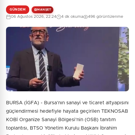
GÜNDEM
MANŞET
06 Ağustos 2026, 22:24
4 dk okuma
496 görüntülenme
BURSA (İGFA) - Bursa’nın sanayi ve ticaret altyapısını
güçlendirmesi hedefiyle hayata geçirilen TEKNOSAB
KOBİ Organize Sanayi Bölgesi’nin (OSB) tanıtım
toplantısı, BTSO Yönetim Kurulu Başkanı İbrahim