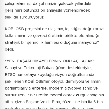
çalışmalarımızı da şehrimizin gelecek yıllardaki
gelişimini bütüncül bir anlayışla yönlendirecek
şekilde sürdürüyoruz.
KOBİ OSB projesini de ulaşımın, lojistiğin, doğru arazi
kullanımının ve çevreci üretimin birlikte ele alındığı
stratejik bir şehircilik hamlesi olduğuna inanıyoruz”
dedi.
“YENİ BAŞARI HİKAYELERİNİN ÖNÜ AÇILACAK”
Sanayi ve Teknoloji Bakanlığı’nın destekleriyle,
BTSO’nun ortaya koyduğu vizyon doğrultusunda
şekillenen KOBİ OSB’nin otoyol, demiryolu ve liman
bağlantılarıyla entegre, modern altyapıya sahip ve
sürdürülebilir bir üretim modeli olarak kurgulandığının
altını çizen Başkan Vekili Biba, “Özellikle bin ila 5 bin
metrekare arasında üretim alanına ihtiyaç duyan