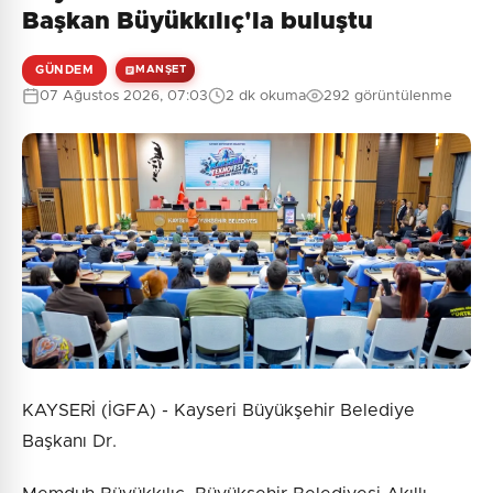
Henüz yorum yapılmamış. İlk yorumu siz yapın!
Başkan Büyükkılıç'la buluştu
GÜNDEM
MANŞET
07 Ağustos 2026, 07:03
2 dk okuma
292 görüntülenme
0
/2000
Güvenlik Sorusu:
6 + 3 = ?
Gönder
KAYSERİ (İGFA) - Kayseri Büyükşehir Belediye
Başkanı Dr.