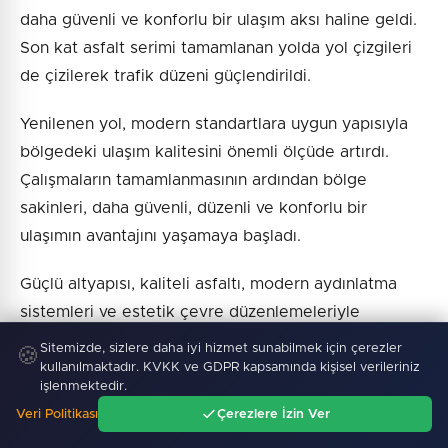
daha güvenli ve konforlu bir ulaşım aksı haline geldi.
Son kat asfalt serimi tamamlanan yolda yol çizgileri
de çizilerek trafik düzeni güçlendirildi.
Yenilenen yol, modern standartlara uygun yapısıyla
bölgedeki ulaşım kalitesini önemli ölçüde artırdı.
Çalışmaların tamamlanmasının ardından bölge
sakinleri, daha güvenli, düzenli ve konforlu bir
ulaşımın avantajını yaşamaya başladı.
Güçlü altyapısı, kaliteli asfaltı, modern aydınlatma
sistemleri ve estetik çevre düzenlemeleriyle
yenilenen Dutluk mevkii yolu, Darıca’nın ulaşım ağına
Sitemizde, sizlere daha iyi hizmet sunabilmek için çerezler
🍪
değer katan önemli bir yatırım olarak hizmete
kullanılmaktadır. KVKK ve GDPR kapsamında kişisel verileriniz
işlenmektedir.
sunuldu.
Veri Politikası
Çerezlere İzin Ver
Ana Sayfa
Gündem
Ara
Menü
YENİ AYDINLATMAYLA GÜVENLİ VE ESTETİK BİR