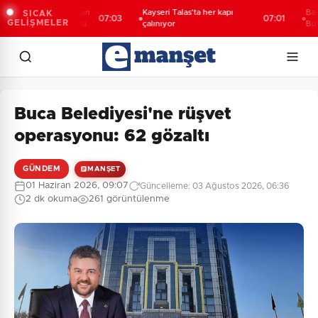
OFEST takımları
Kayseri Talas'ta her kapı
Başkan Vek
SICAK
07:03
07:01
GELİŞMELER
kılıç'la buluştu
çalınıyor
Bursa'nın 
anlayışla p
Buca Belediyesi'ne rüşvet
operasyonu: 62 gözaltı
GÜNDEM
MANŞET
01 Haziran 2026, 09:07
Güncelleme: 03 Ağustos 2026, 06:36
2 dk okuma
261 görüntülenme