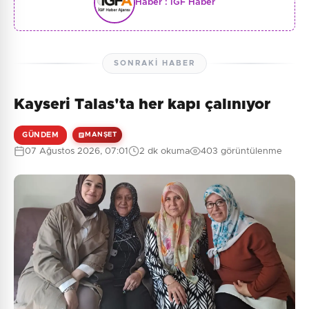
Haber :
İGF Haber
SONRAKI HABER
Kayseri Talas'ta her kapı çalınıyor
GÜNDEM
MANŞET
07 Ağustos 2026, 07:01
2 dk okuma
403 görüntülenme