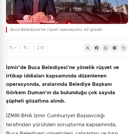
Buca Belediyesi'ne rüşvet operasyonu: 62 gözaltı
T
T
+
-
0
T
T
İzmir'de Buca Belediyesi'ne yönelik rüşvet ve
irtikap iddiaları kapsamında düzenlenen
operasyonda, aralarında Belediye Başkanı
Görkem Duman'ın da bulunduğu çok sayıda
şüpheli gözaltına alındı.
İZMİR-BHA İzmir Cumhuriyet Başsavcılığı
tarafından yürütülen soruşturma kapsamında,
Buca Belediyesi yöneticileri, çalışanları ve bazı