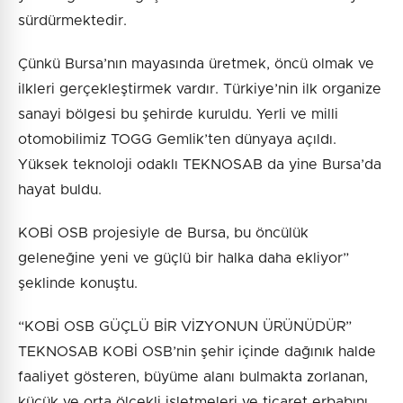
sürdürmektedir.
Çünkü Bursa’nın mayasında üretmek, öncü olmak ve
ilkleri gerçekleştirmek vardır. Türkiye’nin ilk organize
sanayi bölgesi bu şehirde kuruldu. Yerli ve milli
otomobilimiz TOGG Gemlik’ten dünyaya açıldı.
Yüksek teknoloji odaklı TEKNOSAB da yine Bursa’da
hayat buldu.
KOBİ OSB projesiyle de Bursa, bu öncülük
geleneğine yeni ve güçlü bir halka daha ekliyor”
şeklinde konuştu.
“KOBİ OSB GÜÇLÜ BİR VİZYONUN ÜRÜNÜDÜR”
TEKNOSAB KOBİ OSB’nin şehir içinde dağınık halde
faaliyet gösteren, büyüme alanı bulmakta zorlanan,
küçük ve orta ölçekli işletmeleri ve ticaret erbabını