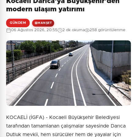
Kocaeli Darıca’ya Büyükşehir'den
modern ulaşım yatırımı
GÜNDEM
MANŞET
06 Ağustos 2026, 20:55
2 dk okuma
258 görüntülenme
KOCAELİ (İGFA) - Kocaeli Büyükşehir Belediyesi
tarafından tamamlanan çalışmalar sayesinde Darıca
Dutluk mevkii, hem sürücüler hem de yayalar için