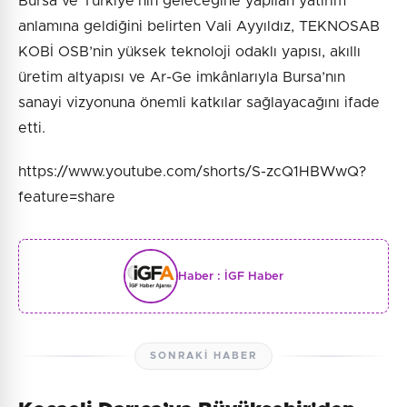
Bursa ve Türkiye’nin geleceğine yapılan yatırım
anlamına geldiğini belirten Vali Ayyıldız, TEKNOSAB
KOBİ OSB’nin yüksek teknoloji odaklı yapısı, akıllı
üretim altyapısı ve Ar-Ge imkânlarıyla Bursa’nın
sanayi vizyonuna önemli katkılar sağlayacağını ifade
etti.
https://www.youtube.com/shorts/S-zcQ1HBWwQ?
feature=share
Haber :
İGF Haber
SONRAKI HABER