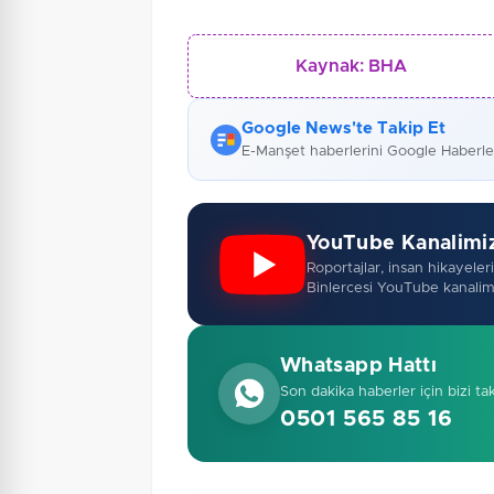
Kaynak:
BHA
Google News'te Takip Et
E-Manşet haberlerini Google Haberl
YouTube Kanalimi
Roportajlar, insan hikayeleri,
Binlercesi YouTube kanalim
Whatsapp Hattı
Son dakika haberler için bizi ta
0501 565 85 16