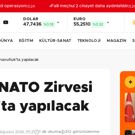
i operasyon
Faili meçhul 2 cinayet daha aydınlatıldı
13:24
13:20
DOLAR
EURO
47,7436
55,2510
%0.18
%0.32
DÜNYA
EĞİTİM
KÜLTÜR-SANAT
TEKNOLOJİ
MAGAZİN
S
navutluk'ta yapılacak
 NATO Zirvesi
ta yapılacak
1 dk okuma
312 görüntülenme
Ağustos 2026, 05:21