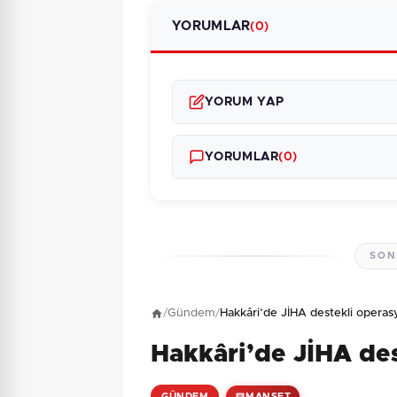
YORUMLAR
(0)
YORUM YAP
YORUMLAR
(0)
SON
Henüz yorum yapı
/
Gündem
/
Hakkâri’de JİHA destekli opera
Hakkâri’de JİHA de
1 + 8 = ?
Güvenlik Sorusu:
GÜNDEM
MANŞET