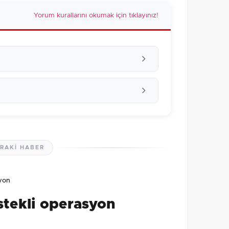
Yorum kurallarını okumak için tıklayınız!
RAKI HABER
lmamış. İlk yorumu siz yapın!
syon
0
/2000
stekli operasyon
Gönder