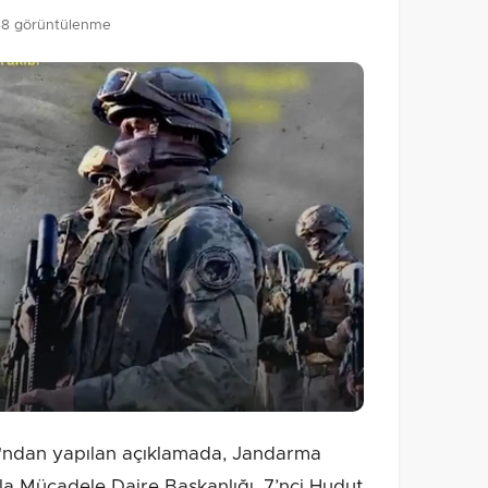
78 görüntülenme
ğı'ndan yapılan açıklamada, Jandarma
la Mücadele Daire Başkanlığı, 7’nci Hudut