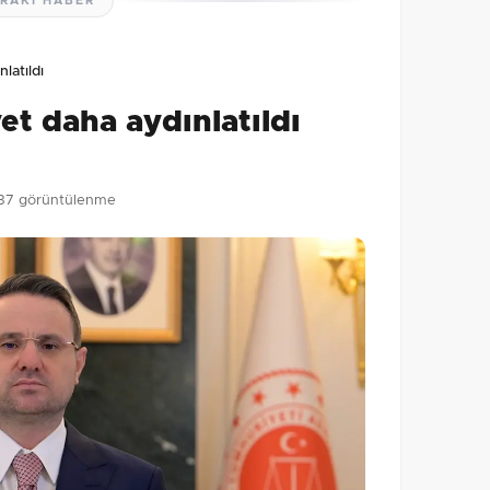
RAKI HABER
latıldı
et daha aydınlatıldı
37 görüntülenme