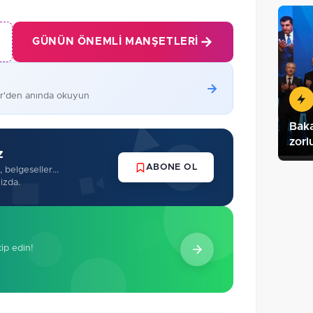
GÜNÜN ÖNEMLI MANŞETLERI
er'den anında okuyun
Bak
zorl
z
ABONE OL
 belgeseller...
izda.
kip edin!