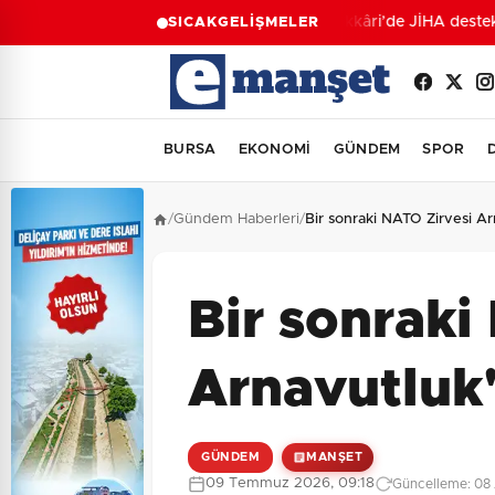
Hakkâri’de JİHA destekl
SICAK
GELİŞMELER
BURSA
EKONOMİ
GÜNDEM
SPOR
/
Gündem Haberleri
/
Bir sonraki NATO Zirvesi Ar
Bir sonraki
Arnavutluk'
GÜNDEM
MANŞET
09 Temmuz 2026, 09:18
Güncelleme: 08 