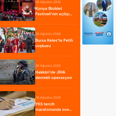
08 Ağustos 2026
Konya Bisiklet
Festivali’nin açılışı
coşkuyla
gerçekleşti…
08 Ağustos 2026
Bursa Keles'te Fetih
coşkusu
08 Ağustos 2026
Hakkâri’de JİHA
destekli operasyon
08 Ağustos 2026
YKS tercih
maratonunda son
günler