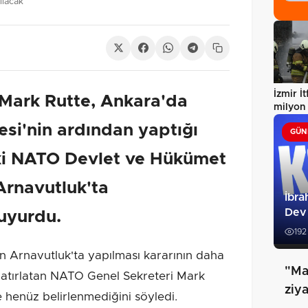
ılacak
İzmir İt
Mark Rutte, Ankara'da
milyon 
teknolo
si'nin ardından yaptığı
GÜN
ki NATO Devlet ve Hükümet
 Arnavutluk'ta
İbra
Dev
duyurdu.
192
 Arnavutluk'ta yapılması kararının daha
"Ma
 hatırlatan NATO Genel Sekreteri Mark
ziya
se henüz belirlenmediğini söyledi.