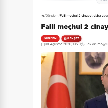
SON
/
Gündem
/
Faili meçhul 2 cinayet daha aydın
Faili meçhul 2 cinay
GÜNDEM
MANŞET
08 Ağustos 2026, 13:20
3 dk okuma
1