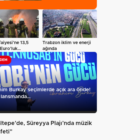
faiyesi’ne 13,5
Trabzon iklim ve enerji
Euro’luk
ağında
ji…
DEM
him Burkay seçimlerde açık ara önde!
 lansmanda…
ltepe’de, Süreyya Plajı’nda müzik
feti"