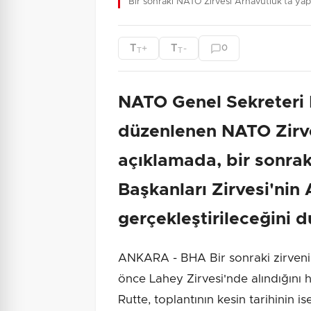
Bir sonraki NATO Zirvesi Arnavutluk'ta yap
T
T
+
-
0
T
T
NATO Genel Sekreteri 
düzenlenen NATO Zirve
açıklamada, bir sonra
Başkanları Zirvesi'nin
gerçekleştirileceğini 
ANKARA - BHA Bir sonraki zirvenin
önce Lahey Zirvesi'nde alındığını
Rutte, toplantının kesin tarihinin i