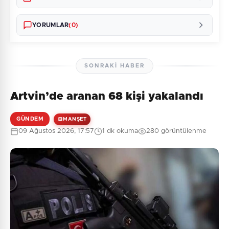
YORUMLAR
(0)
SONRAKI HABER
Artvin’de aranan 68 kişi yakalandı
Henüz yorum yapılmamış. İlk yorumu siz yapın!
GÜNDEM
MANŞET
09 Ağustos 2026, 17:57
1 dk okuma
280 görüntülenme
0
/2000
Güvenlik Sorusu:
1 + 9 = ?
Gönder