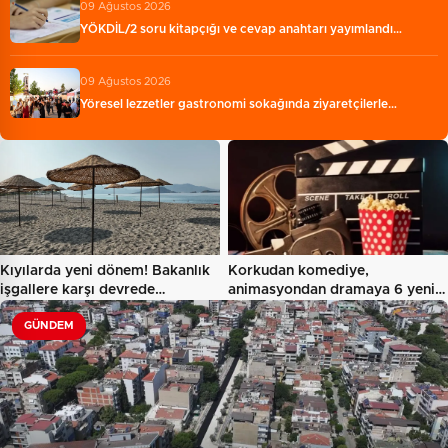
09 Ağustos 2026
YÖKDİL/2 soru kitapçığı ve cevap anahtarı yayımlandı…
09 Ağustos 2026
Yöresel lezzetler gastronomi sokağında ziyaretçilerle…
Kıyılarda yeni dönem! Bakanlık
Korkudan komediye,
işgallere karşı devrede…
animasyondan dramaya 6 yeni
film…
GÜNDEM