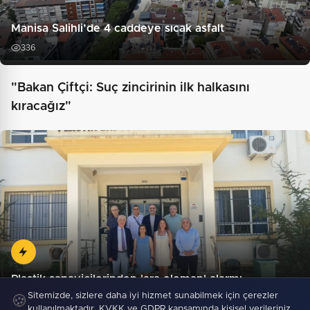
Manisa Salihli’de 4 caddeye sıcak asfalt
336
"Bakan Çiftçi: Suç zincirinin ilk halkasını
kıracağız"
Plastik sanayicilerinden 'ara eleman' alarmı
Sitemizde, sizlere daha iyi hizmet sunabilmek için çerezler
🍪
kullanılmaktadır. KVKK ve GDPR kapsamında kişisel verileriniz