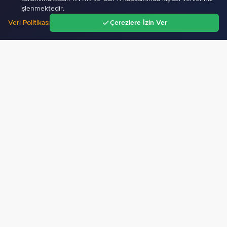
işlenmektedir.
Veri Politikası
Çerezlere İzin Ver
Ana Sayfa
Gündem
Ara
Menü
Mobil Uygulamamız Yayında!
Binlerce haberden
anında haberdar ol, ilgi alanına göre haber oku.