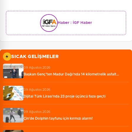
Haber :
İGF Haber
SICAK GELIŞMELER
09 Ağustos 2026
Başkan Genç’ten Madur Dağı’nda 14 kilometrelik asfalt…
09 Ağustos 2026
Dijital Türk Lirası’nda 23 proje üçüncü faza geçti
09 Ağustos 2026
Çin’de Dolphin tayfunu için kırmızı alarm!