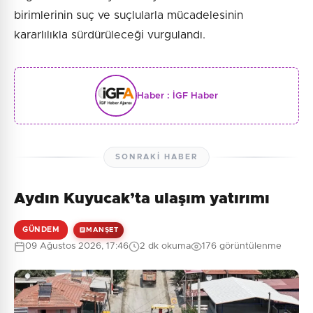
birimlerinin suç ve suçlularla mücadelesinin
kararlılıkla sürdürüleceği vurgulandı.
Haber :
İGF Haber
SONRAKI HABER
Aydın Kuyucak’ta ulaşım yatırımı
GÜNDEM
MANŞET
09 Ağustos 2026, 17:46
2 dk okuma
176 görüntülenme