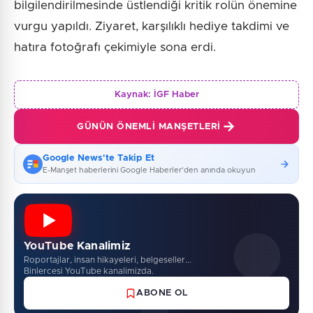
bilgilendirilmesinde üstlendiği kritik rolün önemine
vurgu yapıldı. Ziyaret, karşılıklı hediye takdimi ve
hatıra fotoğrafı çekimiyle sona erdi.
Kaynak:
İGF Haber
GÜNÜN ÖNEMLI MANŞETLERI
Google News'te Takip Et
E-Manşet haberlerini Google Haberler'den anında okuyun
YouTube Kanalimiz
Roportajlar, insan hikayeleri, belgeseller...
Binlercesi YouTube kanalimizda.
ABONE OL