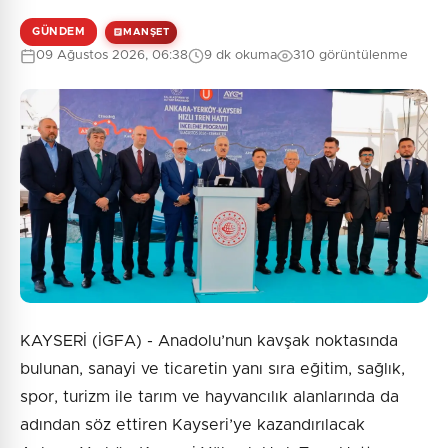
GÜNDEM
MANŞET
09 Ağustos 2026, 06:38
9 dk okuma
310 görüntülenme
0
/2000
Güvenlik Sorusu:
1 + 4 = ?
Gönder
KAYSERİ (İGFA) - Anadolu’nun kavşak noktasında
bulunan, sanayi ve ticaretin yanı sıra eğitim, sağlık,
spor, turizm ile tarım ve hayvancılık alanlarında da
adından söz ettiren Kayseri’ye kazandırılacak