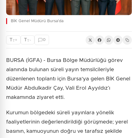
BİK Genel Müdürü Bursa'da
T
T
+
-
0
T
T
BURSA (İGFA) - Bursa Bölge Müdürlüğü görev
alanında bulunan süreli yayın temsilcileriyle
düzenlenen toplantı için Bursa'ya gelen BİK Genel
Müdür Abdulkadir Çay, Vali Erol Ayyıldız’ı
makamında ziyaret etti.
Kurumun bölgedeki süreli yayınlara yönelik
faaliyetlerinin değerlendirildiği görüşmede; yerel
basının, kamuoyunun doğru ve tarafsız şekilde