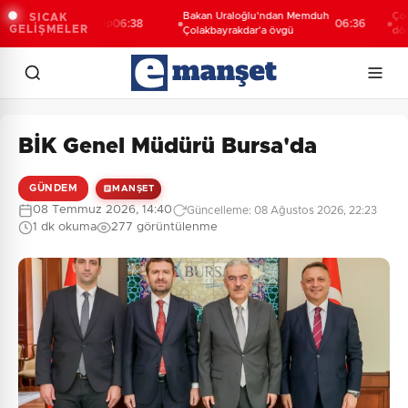
Bakan Uraloğlu'ndan Memduh
Çocuk ada
SICAK
hattına sıkı takip
06:38
06:36
GELİŞMELER
Çolakbayrakdar'a övgü
dönem
BİK Genel Müdürü Bursa'da
GÜNDEM
MANŞET
08 Temmuz 2026, 14:40
Güncelleme: 08 Ağustos 2026, 22:23
1 dk okuma
277 görüntülenme