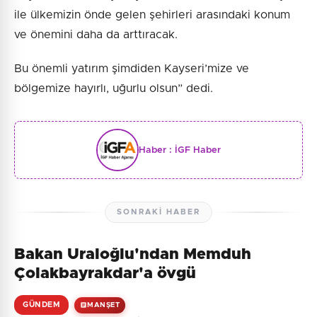
ile ülkemizin önde gelen şehirleri arasındaki konum
ve önemini daha da arttıracak.
Bu önemli yatırım şimdiden Kayseri’mize ve
bölgemize hayırlı, uğurlu olsun” dedi.
Haber :
İGF Haber
SONRAKI HABER
Bakan Uraloğlu'ndan Memduh
Çolakbayrakdar'a övgü
GÜNDEM
MANŞET