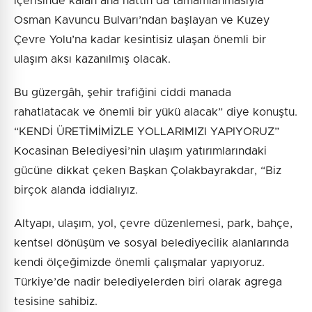
içerisinde kalan ana hattın da tamamlanmasıyla
Osman Kavuncu Bulvarı’ndan başlayan ve Kuzey
Çevre Yolu’na kadar kesintisiz ulaşan önemli bir
ulaşım aksı kazanılmış olacak.
Bu güzergâh, şehir trafiğini ciddi manada
rahatlatacak ve önemli bir yükü alacak” diye konuştu.
“KENDİ ÜRETİMİMİZLE YOLLARIMIZI YAPIYORUZ”
Kocasinan Belediyesi’nin ulaşım yatırımlarındaki
gücüne dikkat çeken Başkan Çolakbayrakdar, “Biz
birçok alanda iddialıyız.
Altyapı, ulaşım, yol, çevre düzenlemesi, park, bahçe,
kentsel dönüşüm ve sosyal belediyecilik alanlarında
kendi ölçeğimizde önemli çalışmalar yapıyoruz.
Türkiye’de nadir belediyelerden biri olarak agrega
tesisine sahibiz.