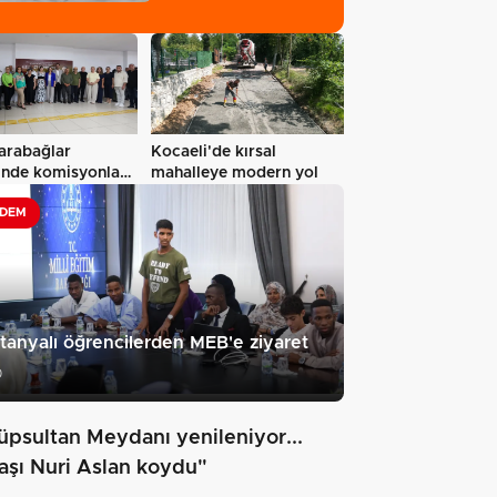
kilo esrar…
arabağlar
Kocaeli'de kırsal
'nde komisyonlar
mahalleye modern yol
 şekillendi…
DEM
tanyalı öğrencilerden MEB'e ziyaret
0
üpsultan Meydanı yenileniyor...
taşı Nuri Aslan koydu"