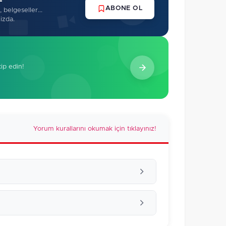
ABONE OL
 belgeseller...
izda.
kip edin!
Yorum kurallarını okumak için tıklayınız!