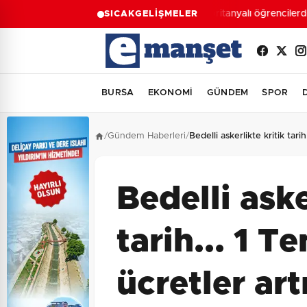
Moritanyalı öğrencilerde
SICAK
GELİŞMELER
BURSA
EKONOMİ
GÜNDEM
SPOR
/
Gündem Haberleri
/
Bedelli askerlikte kritik tar
Bedelli aske
tarih... 1 
ücretler art