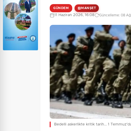
GÜNDEM
MANŞET
11 Haziran 2026, 16:08
Güncelleme: 08 Ağ
Bedelli askerlikte kritik tarih... 1 Temmuz'd