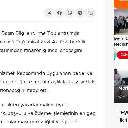
Basın Bilgilendirme Toplantısı'nda
İzmir K
zcüsü Tuğamiral Zeki Aktürk, bedelli
Meclisi
tarihinden itibaren güncelleneceğini
yeniden
GÜN
k hizmeti kapsamında uygulanan bedel ve
unu gereğince memur aylık katsayısındaki
Mori
leneceğini ifade etti.
28
kerlikten yararlanmak isteyen
"Ey
rk, başvuru ve ödeme işlemlerinin en geç
İlk 
mamlanması gerektiğini vurguladı.