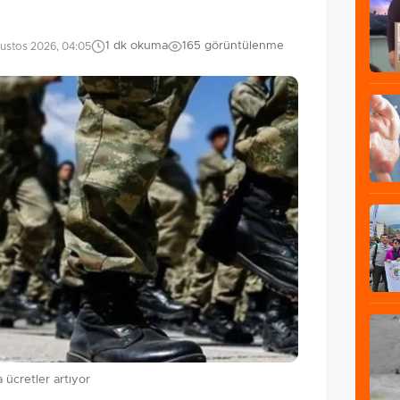
1 dk okuma
165 görüntülenme
ustos 2026, 04:05
a ücretler artıyor