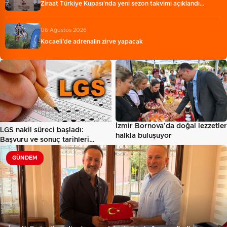
Ziraat Türkiye Kupası'nda yeni sezon takvimi açıklandı…
06 Ağustos 2026
Kocaeli’de adrenalin zirve yapacak
İzmir Bornova’da doğal lezzetler
LGS nakil süreci başladı:
halkla buluşuyor
Başvuru ve sonuç tarihleri…
GÜNDEM