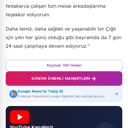
fedakarca çalışan tüm mesai arkadaşlarıma
teşekkür ediyorum.
Daha temiz, daha sağlıklı ve yaşanabilir bir Çiğli
için yılın her günü olduğu gibi bayramda da 7 gün
24 saat çalışmaya devam ediyoruz.”
Kaynak:
İGF Haber
GÜNÜN ÖNEMLI MANŞETLERI
Google News'te Takip Et
E-Manşet haberlerini Google Haberler'den anında okuyun
YouTube Kanalimiz