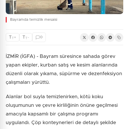
Bayramda temizlik mesaisi
T
T
+
-
0
T
T
İZMİR (İGFA) - Bayram süresince sahada görev
yapan ekipler, kurban satış ve kesim alanlarında
düzenli olarak yıkama, süpürme ve dezenfeksiyon
çalışmaları yürüttü.
Alanlar bol suyla temizlenirken, kötü koku
oluşumunun ve çevre kirliliğinin önüne geçilmesi
amacıyla kapsamlı bir çalışma programı
uygulandı. Çöp konteynerleri de detaylı şekilde