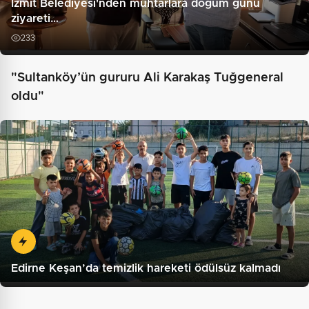
İzmit Belediyesi'nden muhtarlara doğum günü
ziyareti…
233
"Sultanköy’ün gururu Ali Karakaş Tuğgeneral
oldu"
Edirne Keşan’da temizlik hareketi ödülsüz kalmadı