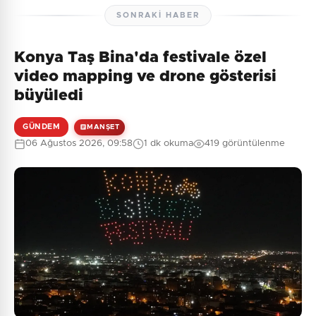
SONRAKI HABER
Konya Taş Bina'da festivale özel
Henüz yorum yapılmamış. İlk yorumu siz yapın!
video mapping ve drone gösterisi
büyüledi
GÜNDEM
MANŞET
0
/2000
06 Ağustos 2026, 09:58
1 dk okuma
419 görüntülenme
Güvenlik Sorusu:
2 + 4 = ?
Gönder