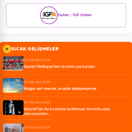
Haber :
İGF Haber
SICAK GELIŞMELER
06 Ağustos 2026
Kayseri Melikgazi'den ücretsiz yaz kursları
06 Ağustos 2026
Rüzgar sert esecek, sıcaklık değişmeyecek
06 Ağustos 2026
SpaceX'ten Ay'a çarpma açıklaması: Sorumlu uzay
operasyonları…
06 Ağustos 2026