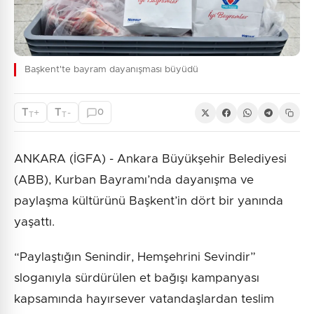
Başkent'te bayram dayanışması büyüdü
T
T
+
-
0
T
T
ANKARA (İGFA) - Ankara Büyükşehir Belediyesi
(ABB), Kurban Bayramı’nda dayanışma ve
paylaşma kültürünü Başkent’in dört bir yanında
yaşattı.
“Paylaştığın Senindir, Hemşehrini Sevindir”
sloganıyla sürdürülen et bağışı kampanyası
kapsamında hayırsever vatandaşlardan teslim