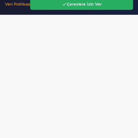
Veri Politikası
Çerezlere İzin Ver
Ana Sayfa
Gündem
Ara
Menü
Moritanyalı öğrencilerden MEB'e ziyaret