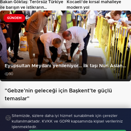
Bakan Göktaş: Terörsüz Türkiye
Kocaeli'de kırsal mahalleye
ile barışın ve istikrarın…
modern yol
GÜNDEM
Eyüpsultan Meydanı yenileniyor... İlk taşı Nuri Aslan…
90
"Gebze’nin geleceği için Başkent'te güçlü
temaslar"
Sitemizde, sizlere daha iyi hizmet sunabilmek için çerezler
🍪
kullanılmaktadır. KVKK ve GDPR kapsamında kişisel verileriniz
işlenmektedir.