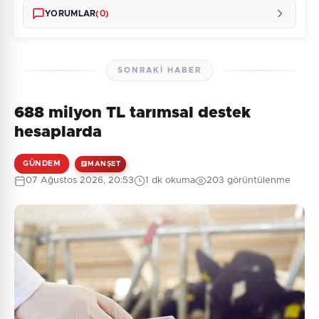
YORUMLAR
(0)
SONRAKI HABER
688 milyon TL tarımsal destek
Henüz yorum yapılmamış. İlk yorumu siz yapın!
hesaplarda
GÜNDEM
MANŞET
07 Ağustos 2026, 20:53
1 dk okuma
203 görüntülenme
0
/2000
Güvenlik Sorusu:
3 + 4 = ?
Gönder