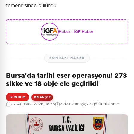
temennisinde bulundu.
Haber :
İGF Haber
SONRAKI HABER
Bursa'da tarihi eser operasyonu! 273
sikke ve 18 obje ele geçirildi
GÜNDEM
MANŞET
07 Ağustos 2026, 18:55
2 dk okuma
77 görüntülenme