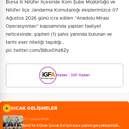
Bursa İli Nilüfer İlçesinde Kom Şube Müdürlüğü ve
Nilüfer İlçe Jandarma Komutanlığı ekiplerimizce 07
Ağustos 2026 günü icra edilen “Anadolu Mirası
Operasyonları” kapsamında yapılan faaliyet
neticesinde; şüpheli (1) şahıs yanında bulunan ve
tarihi eser niteliği taşıdığı…
pic.twitter.com/B8uvDhz8Zy
Haber :
İGF Haber
SICAK GELIŞMELER
07 Ağustos 2026
İzmit'te 3 Çınar Çocuk Evi için kura çekimi gerçekleştirildi…