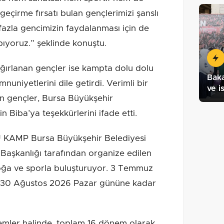
il geçirme fırsatı bulan gençlerimizi şanslı
azla gencimizin faydalanması için de
pıyoruz.” şeklinde konuştu.
ırlanan gençler ise kampta dolu dolu
Baka
nuniyetlerini dile getirdi. Verimli bir
ve i
en gençler, Bursa Büyükşehir
n Biba’ya teşekkürlerini ifade etti.
KAMP Bursa Büyükşehir Belediyesi
 Başkanlığı tarafından organize edilen
doğa ve sporla buluşturuyor. 3 Temmuz
30 Ağustos 2026 Pazar gününe kadar
nemler halinde, toplam 16 dönem olarak