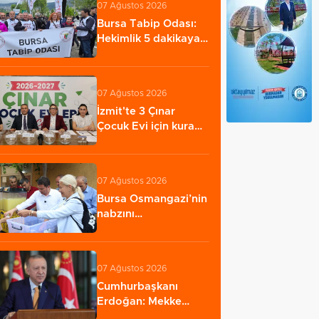
07 Ağustos 2026
Bursa Tabip Odası:
Hekimlik 5 dakikaya
sığmaz
07 Ağustos 2026
İzmit'te 3 Çınar
Çocuk Evi için kura
çekimi
gerçekleştirildi…
07 Ağustos 2026
Bursa Osmangazi’nin
nabzını
Küplüpınar'da tuttu
07 Ağustos 2026
Cumhurbaşkanı
Erdoğan: Mekke
Anlaşması savunma