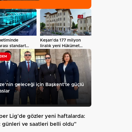
iş…
netiminde
Keşan'da 177 milyon
arası standart
liralık yeni Hükümet
i
Konağı'nın…
DEM
e’nin geleceği için Başkent'te güçlü
slar
per Lig'de gözler yeni haftalarda:
günleri ve saatleri belli oldu"