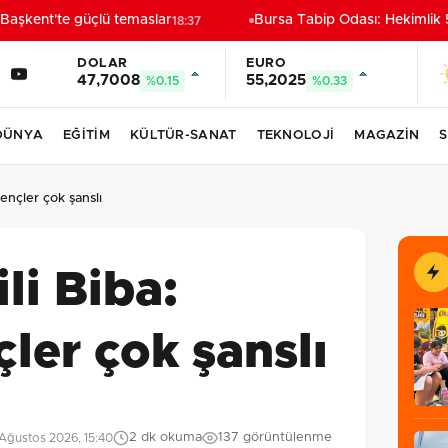
aşkent'te güçlü temaslar
Bursa Tabip Odası: Hekimlik 5
18:37
DOLAR
EURO
47,7008
55,2025
%0.15
%0.33
DÜNYA
EĞİTİM
KÜLTÜR-SANAT
TEKNOLOJİ
MAGAZİN
S
gençler çok şanslı
li Biba:
çler çok şanslı
2 dk okuma
137 görüntülenme
Ağustos 2026, 15:40