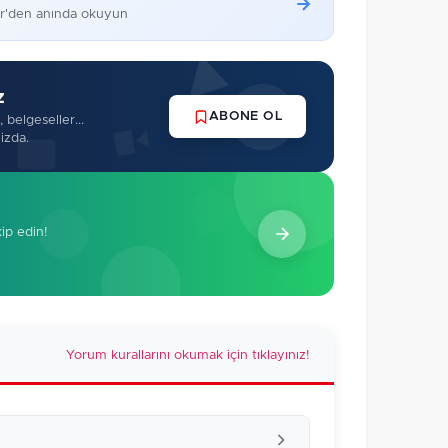
er'den anında okuyun
z
ABONE OL
 belgeseller...
izda.
kip edin!
Yorum kurallarını okumak için tıklayınız!