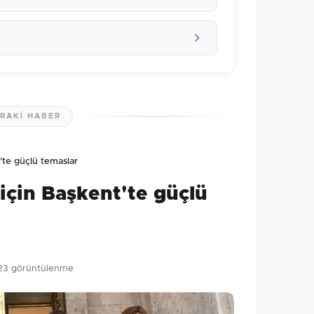
RAKI HABER
lmamış. İlk yorumu siz yapın!
'te güçlü temaslar
0
/2000
için Başkent'te güçlü
Gönder
23 görüntülenme