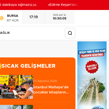
 dakikaya sığmaz
Edirne Keşan’dan Elazığ'a gönül köprü
18:34
İMSAK'A
BURSA
17:19
10:30:03
30° AÇIK
AĞLIK
SICAK GELIŞMELER
07 Ağustos 2026
İstanbul Maltepe’de
çocuklar kitapların
renkli dünyasında…