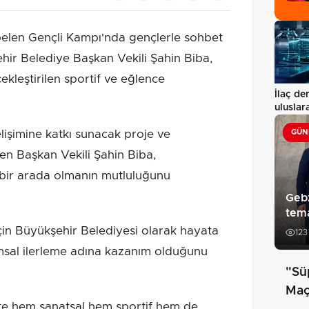
elen Gençli Kampı'nda gençlerle sohbet
hir Belediye Başkan Vekili Şahin Biba,
kleştirilen sportif ve eğlence
İlaç de
uluslar
dönem
lişimine katkı sunacak proje ve
GÜN
ten Başkan Vekili Şahin Biba,
 bir arada olmanın mutluluğunu
Gebz
tema
çin Büyükşehir Belediyesi olarak hayata
123
msal ilerleme adına kazanım olduğunu
"Sü
Maç 
iste hem sanatsal hem sportif hem de