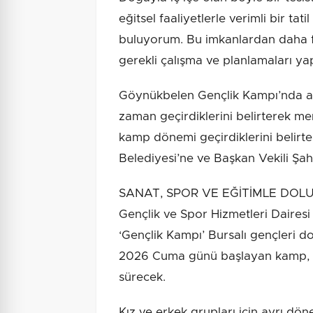
eğitsel faaliyetlerle verimli bir tat
buluyorum. Bu imkanlardan daha f
gerekli çalışma ve planlamaları ya
Göynükbelen Gençlik Kampı’nda ağ
zaman geçirdiklerini belirterek mem
kamp dönemi geçirdiklerini belirt
Belediyesi’ne ve Başkan Vekili Şahi
SANAT, SPOR VE EĞİTİMLE DOLU 
Gençlik ve Spor Hizmetleri Dairesi
‘Gençlik Kampı’ Bursalı gençleri 
2026 Cuma günü başlayan kamp, 
sürecek.
Kız ve erkek grupları için ayrı dö