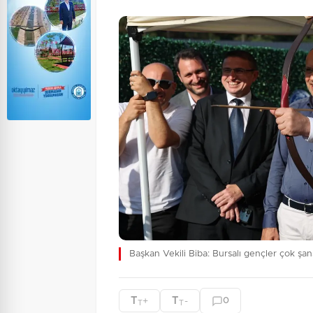
Başkan Vekili Biba: Bursalı gençler çok şans
T
T
+
-
0
T
T