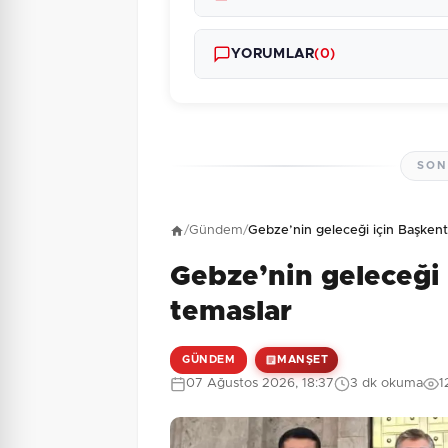
YORUMLAR
(0)
SON
Henüz yorum yapı
/
Gündem
/
Gebze’nin geleceği için Başkent
Gebze’nin geleceği 
7 + 10 = ?
Güvenlik Sorusu:
temaslar
GÜNDEM
MANŞET
07 Ağustos 2026, 18:37
3 dk okuma
1