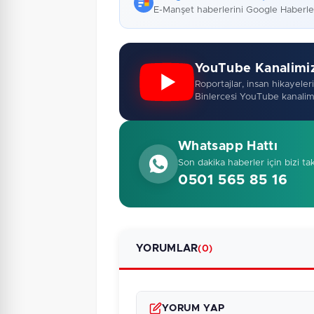
E-Manşet haberlerini Google Haberl
YouTube Kanalimi
Roportajlar, insan hikayeleri,
Binlercesi YouTube kanalim
Whatsapp Hattı
Son dakika haberler için bizi ta
0501 565 85 16
YORUMLAR
(0)
YORUM YAP