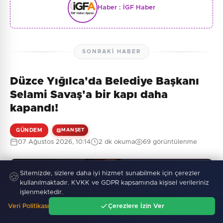
Haber :
İGF Haber
SONRAKI HABER
Düzce Yığılca'da Belediye Başkanı
Selami Savaş'a bir kapı daha
kapandı!
GÜNDEM
MANŞET
07 Ağustos 2026, 10:14
2 dk okuma
69 görüntülenme
Sitemizde, sizlere daha iyi hizmet sunabilmek için çerezler
🍪
kullanılmaktadır. KVKK ve GDPR kapsamında kişisel verileriniz
işlenmektedir.
Veri Politikası
Çerezlere İzin Ver
Ana Sayfa
Gündem
Ara
Menü