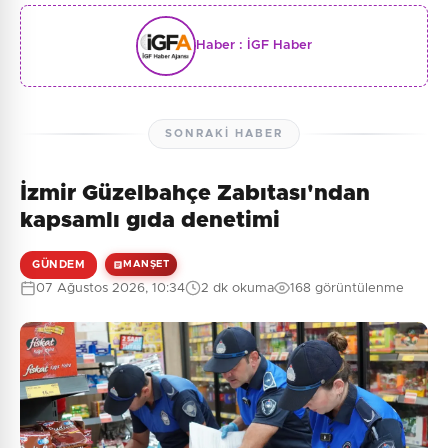
Haber :
İGF Haber
SONRAKI HABER
İzmir Güzelbahçe Zabıtası'ndan
kapsamlı gıda denetimi
GÜNDEM
MANŞET
07 Ağustos 2026, 10:34
2 dk okuma
168 görüntülenme