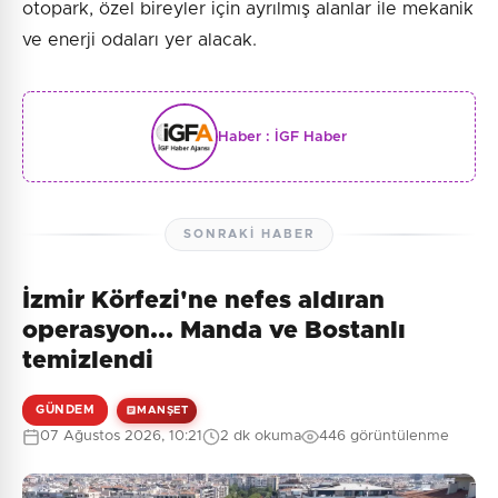
otopark, özel bireyler için ayrılmış alanlar ile mekanik
ve enerji odaları yer alacak.
Haber :
İGF Haber
SONRAKI HABER
İzmir Körfezi'ne nefes aldıran
operasyon... Manda ve Bostanlı
temizlendi
GÜNDEM
MANŞET
07 Ağustos 2026, 10:21
2 dk okuma
446 görüntülenme