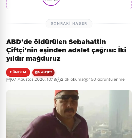
SONRAKI HABER
ABD'de öldürülen Sebahattin
Çiftçi'nin eşinden adalet çağrısı: İki
yıldır mağduruz
GÜNDEM
MANŞET
07 Ağustos 2026, 10:18
2 dk okuma
450 görüntülenme