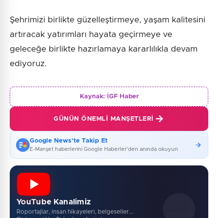
Şehrimizi birlikte güzelleştirmeye, yaşam kalitesini
artıracak yatırımları hayata geçirmeye ve
geleceğe birlikte hazırlamaya kararlılıkla devam
ediyoruz.
Kaynak:
İGF Haber
GÜNÜN ÖNEMLI MANŞETLERI
Google News'te Takip Et
E-Manşet haberlerini Google Haberler'den anında okuyun
YouTube Kanalimiz
Roportajlar, insan hikayeleri, belgeseller...