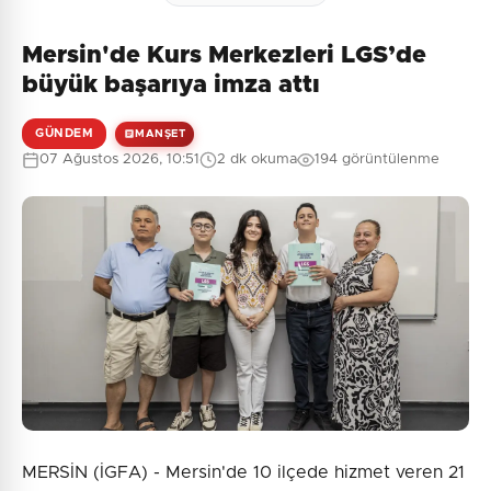
Mersin'de Kurs Merkezleri LGS’de
Henüz yorum yapılmamış. İlk yorumu siz yapın!
büyük başarıya imza attı
GÜNDEM
MANŞET
07 Ağustos 2026, 10:51
2 dk okuma
194 görüntülenme
0
/2000
Güvenlik Sorusu:
10 + 9 = ?
Gönder
MERSİN (İGFA) - Mersin'de 10 ilçede hizmet veren 21