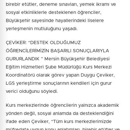
birebir etütler, deneme sınavları, yemek ikramı ve
sosyal etkinliklerle desteklenen öğrenciler,
Büyükşehir sayesinde hayallerindeki liselere
yerleşmenin mutluluğunu yaşadı.
ÇEVİKER: “DESTEK OLDUĞUMUZ
ÖĞRENCİLERİMİZİN BAŞARILI SONUÇLARIYLA
GURURLANDIK ” Mersin Büyükşehir Belediyesi
Eğitim Hizmetleri Şube Müdürlüğü Kurs Merkezi
Koordinatörü olarak görev yapan Duygu Çeviker,
LGS yerleştirme sonuçlarının kendileri için gurur
verici olduğunu söyledi.
Kurs merkezlerinde öğrencilerin yalnızca akademik
yönden değil, sosyal anlamda da desteklendiğini
ifade eden Çeviker, “Tüm kurs merkezlerimizde
müfredata uygun konu anlatımları, birebir etütler ve