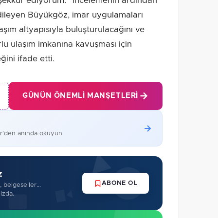
şekkür ediyorum.” İncelemenin ardından
 dileyen Büyükgöz, imar uygulamaları
ım altyapısıyla buluşturulacağını ve
rlu ulaşım imkanına kavuşması için
ini ifade etti.
GÜNÜN ÖNEMLI MANŞETLERI
er'den anında okuyun
z
ABONE OL
 belgeseller...
izda.