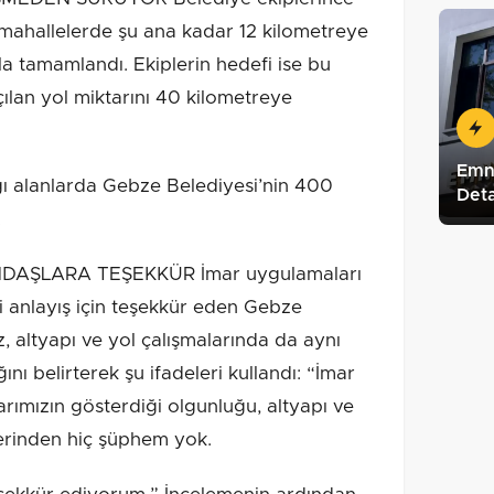
al mahallelerde şu ana kadar 12 kilometreye
la tamamlandı. Ekiplerin hedefi ise bu
lan yol miktarını 40 kilometreye
Emni
ı alanlarda Gebze Belediyesi’nin 400
Det
.
ŞLARA TEŞEKKÜR İmar uygulamaları
i anlayış için teşekkür eden Gebze
 altyapı ve yol çalışmalarında da aynı
ı belirterek şu ifadeleri kullandı: “İmar
rımızın gösterdiği olgunluğu, altyapı ve
erinden hiç şüphem yok.