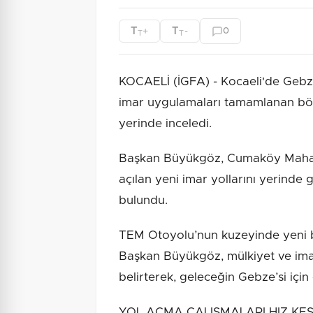
T
T
+
-
0
T
T
KOCAELİ (İGFA) - Kocaeli'de Gebz
imar uygulamaları tamamlanan böl
yerinde inceledi.
Başkan Büyükgöz, Cumaköy Mahalle
açılan yeni imar yollarını yerind
bulundu.
TEM Otoyolu’nun kuzeyinde yeni 
Başkan Büyükgöz, mülkiyet ve im
belirterek, geleceğin Gebze’si için 
YOL AÇMA ÇALIŞMALARI HIZ KES