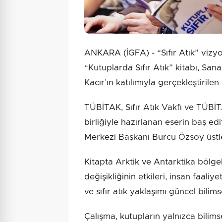
ANKARA (İGFA) - “Sıfır Atık” vizy
“Kutuplarda Sıfır Atık” kitabı, Sa
Kacır’ın katılımıyla gerçekleştirilen
TÜBİTAK, Sıfır Atık Vakfı ve TÜBİT
birliğiyle hazırlanan eserin baş 
Merkezi Başkanı Burcu Özsoy üstl
Kitapta Arktik ve Antarktika bölgel
değişikliğinin etkileri, insan faali
ve sıfır atık yaklaşımı güncel bilimse
Çalışma, kutupların yalnızca bilims