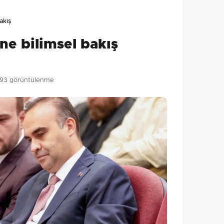
lmamış. İlk yorumu siz yapın!
akış
0
/2000
ne bilimsel bakış
Gönder
93 görüntülenme