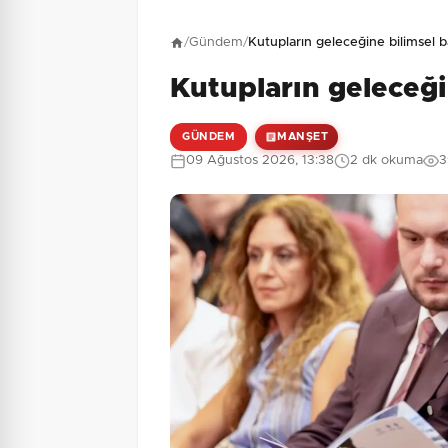
Henüz yorum yapı
/
Gündem
/
Kutupların geleceğine bilimsel b
Kutupların geleceği
4 + 1 = ?
Güvenlik Sorusu:
GÜNDEM
MANŞET
09 Ağustos 2026, 13:38
2 dk okuma
3