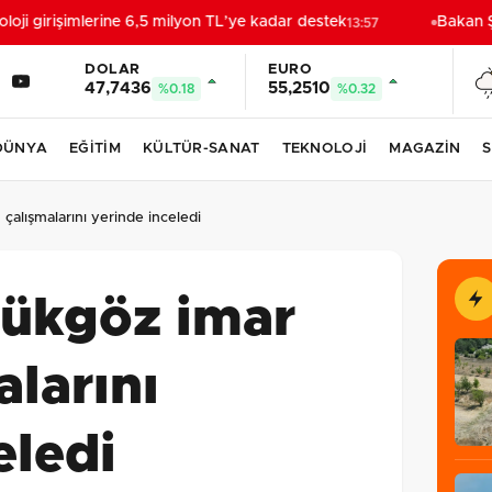
i girişimlerine 6,5 milyon TL’ye kadar destek
Bakan Şi
13:57
DOLAR
EURO
47,7436
55,2510
%0.18
%0.32
DÜNYA
EĞİTİM
KÜLTÜR-SANAT
TEKNOLOJİ
MAGAZİN
S
alışmalarını yerinde inceledi
ükgöz imar
alarını
eledi