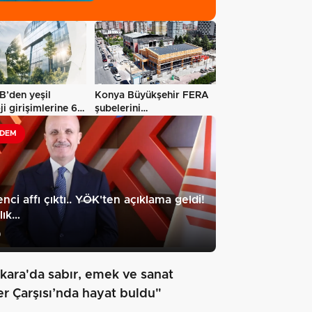
Sağlık…
’den yeşil
Konya Büyükşehir FERA
ji girişimlerine 6,5
şubelerini
…
yaygınlaştırıyor
DEM
nci affı çıktı.. YÖK'ten açıklama geldi!
lık…
9
kara'da sabır, emek ve sanat
er Çarşısı’nda hayat buldu"