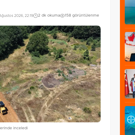
2 dk okuma
158 görüntülenme
Ağustos 2026, 22:19
erinde inceledi