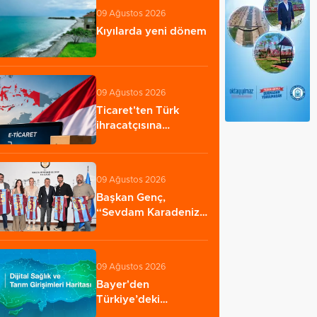
09 Ağustos 2026
Kıyılarda yeni dönem
09 Ağustos 2026
Ticaret'ten Türk
ihracatçısına
Endonezya pazarı
rehberi…
09 Ağustos 2026
Başkan Genç,
“Sevdam Karadeniz”
ekibini ağırladı!…
09 Ağustos 2026
Bayer'den
Türkiye’deki
girişimcilere ‘Dijital