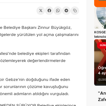
e Belediye Başkanı Zinnur Büyükgöz,
KOSGEB
gelerde yürütülen yol açma çalışmalarını
teknolo
milyon
GÜN
si’nde belediye ekipleri tarafından
e gözlemleyerek değerlendirmelerde
Öğre
4 ay
bir Gebze’nin doğduğunu ifade eden
28
ar sorunlarının çözüme kavuştuğunu
"An
önemli adımların atıldığını vurguladı.
Zaf
MEDEN SÜRÜYOR Belediye ekiplerince