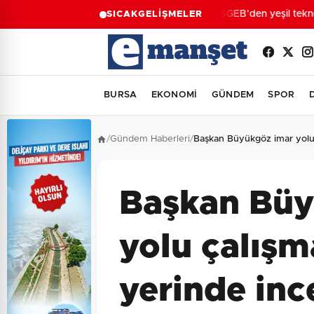
KOSGEB’den yeşil teknoloj
SICAK
GELİŞMELER
BURSA
EKONOMİ
GÜNDEM
SPOR
/
Gündem Haberleri
/
Başkan Büyükgöz imar yolu ç
Başkan Büy
yolu çalışm
yerinde inc