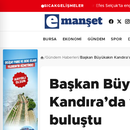
İzmir Efes Selçuk'ta enge
SICAK
GELİŞMELER
BURSA
EKONOMİ
GÜNDEM
SPOR
/
Gündem Haberleri
/
Başkan Büyükakın Kandıra’d
Başkan Büy
Kandıra’da 
buluştu