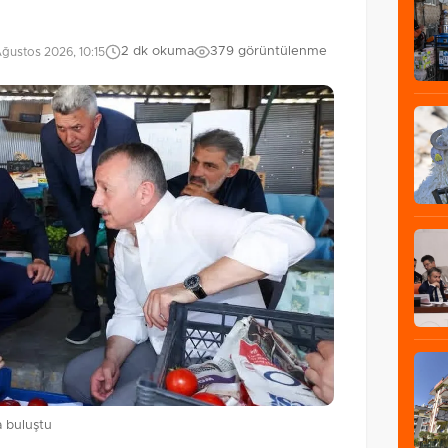
2 dk okuma
379 görüntülenme
ğustos 2026, 10:15
a buluştu