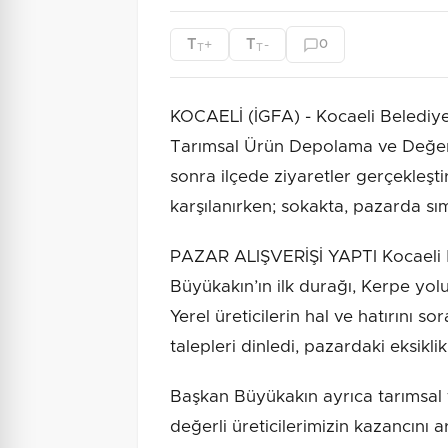
T
T
+
-
0
T
T
KOCAELİ (İGFA) - Kocaeli Belediy
Tarımsal Ürün Depolama ve Değerl
sonra ilçede ziyaretler gerçekleşti
karşılanırken; sokakta, pazarda sım
PAZAR ALIŞVERİŞİ YAPTI Kocaeli 
Büyükakın’ın ilk durağı, Kerpe yol
Yerel üreticilerin hal ve hatırını s
talepleri dinledi, pazardaki eksiklik
Başkan Büyükakın ayrıca tarımsal fa
değerli üreticilerimizin kazancını