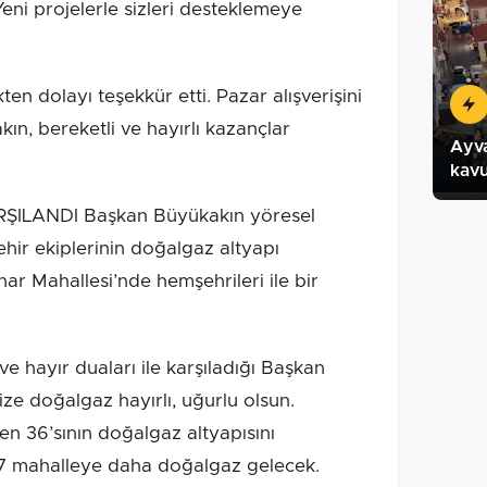
Yeni projelerle sizleri desteklemeye
kten dolayı teşekkür etti. Pazar alışverişini
, bereketli ve hayırlı kazançlar
Ayva
kav
ILANDI Başkan Büyükakın yöresel
hir ekiplerinin doğalgaz altyapı
nar Mahallesi’nde hemşehrileri ile bir
ve hayır duaları ile karşıladığı Başkan
ze doğalgaz hayırlı, uğurlu olsun.
en 36’sının doğalgaz altyapısını
 27 mahalleye daha doğalgaz gelecek.