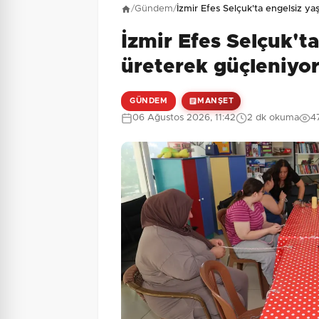
/
Gündem
/
İzmir Efes Selçuk'ta engelsiz y
İzmir Efes Selçuk't
4 + 5 = ?
Güvenlik Sorusu:
üreterek güçleniyor
GÜNDEM
MANŞET
06 Ağustos 2026, 11:42
2 dk okuma
4