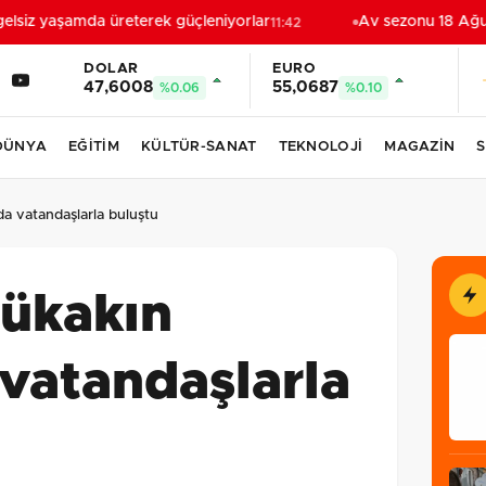
lsiz yaşamda üreterek güçleniyorlar
Av sezonu 18 Ağust
11:42
DOLAR
EURO
47,6008
55,0687
%0.06
%0.10
DÜNYA
EĞİTİM
KÜLTÜR-SANAT
TEKNOLOJİ
MAGAZİN
S
a vatandaşlarla buluştu
ükakın
vatandaşlarla