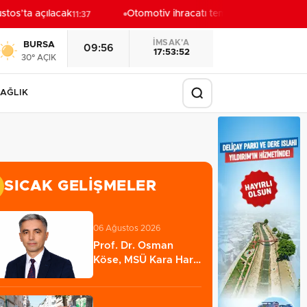
os’ta açılacak
Otomotiv ihracatı temmuzda 3,6 milyar d
11:37
İMSAK'A
BURSA
09:56
17:53:50
30° AÇIK
AĞLIK
SICAK GELIŞMELER
06 Ağustos 2026
Prof. Dr. Osman
Köse, MSÜ Kara Harp
Okulu Dekanlığına…