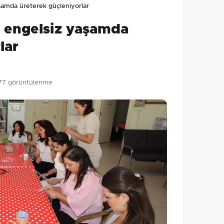
aşamda üreterek güçleniyorlar
0
/2000
a engelsiz yaşamda
Gönder
lar
77 görüntülenme