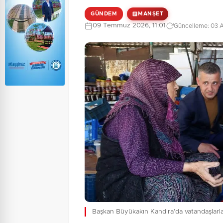
GÜNDEM
MANŞET
09 Temmuz 2026, 11:01
Güncelleme: 03 A
Başkan Büyükakın Kandıra’da vatandaşlarl