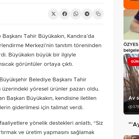
e Başkanı Tahir Büyükakın, Kandıra’da
ÖZYES s
endirme Merkezi’nin tanıtım töreninden
belgele
rdi. Büyükakın büyük bir ilgiyle
erişimi
GÜN
sıcak görüntüler ortaya çıktı.
Büyükşehir Belediye Başkanı Tahir
u üzerindeki yöresel ürünler pazarı oldu.
Av s
oran Başkan Büyükakın, kendisine iletilen
37
lerin giderilmesi için talimat verdi.
aliyetlere yönelik destekleri anlattı, “Siz
"'A
 artırmak ve üretim yapmasını sağlamak