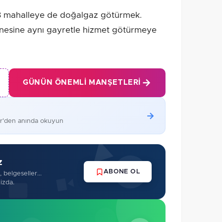
28 mahalleye de doğalgaz götürmek.
anesine aynı gayretle hizmet götürmeye
GÜNÜN ÖNEMLI MANŞETLERI
er'den anında okuyun
z
ABONE OL
 belgeseller...
izda.