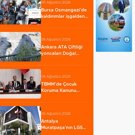
06 Ağustos 2026
Bursa Osmangazi’de
kaldırımlar işgalden
temizlendi
06 Ağustos 2026
Ankara ATA Çiftliği
yoncaları Doğal
Yaşam Parkı'na…
06 Ağustos 2026
TBMM'de Çocuk
Koruma Kanunu
teklifinin ilk
görüşmeleri…
06 Ağustos 2026
Antalya
Muratpaşa’nın LGS
başarısı