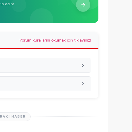
kip edin!
Yorum kurallarını okumak için tıklayınız!
RAKI HABER
lmamış. İlk yorumu siz yapın!