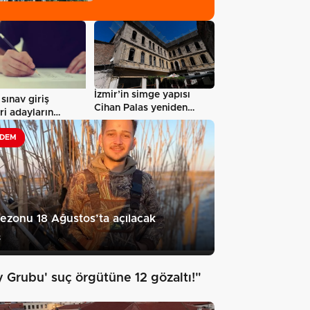
İzmir’in simge yapısı
ınav giriş
Cihan Palas yeniden
ri adayların
hayat buluyor…
ne açıldı…
DEM
ezonu 18 Ağustos’ta açılacak
8
y Grubu' suç örgütüne 12 gözaltı!"