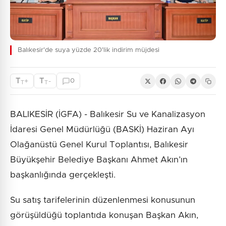
Balıkesir'de suya yüzde 20'lik indirim müjdesi
T
T
+
-
0
T
T
BALIKESİR (İGFA) - Balıkesir Su ve Kanalizasyon
İdaresi Genel Müdürlüğü (BASKİ) Haziran Ayı
Olağanüstü Genel Kurul Toplantısı, Balıkesir
Büyükşehir Belediye Başkanı Ahmet Akın’ın
başkanlığında gerçekleşti.
Su satış tarifelerinin düzenlenmesi konusunun
görüşüldüğü toplantıda konuşan Başkan Akın,