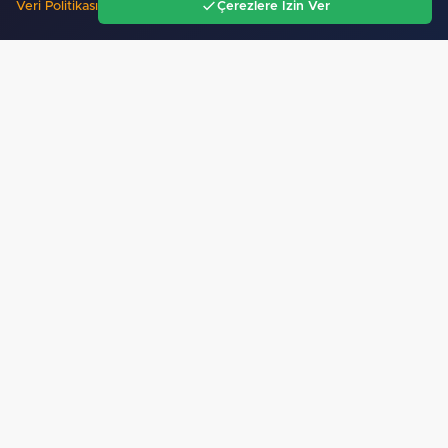
Veri Politikası
Çerezlere İzin Ver
Ana Sayfa
Gündem
Ara
Menü
Konya Büyükşehir’in baba-oğul kampı Ağustos'ta
da…
75
"İzmit'te 3 Çınar Çocuk Evi için kura çekimi
gerçekleştirildi"
Filistin'in dünyaya açılan sesi olmaya devam
edeceğiz…