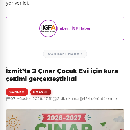
yer verildi.
Haber :
İGF Haber
SONRAKI HABER
İzmit'te 3 Çınar Çocuk Evi için kura
çekimi gerçekleştirildi
GÜNDEM
MANŞET
07 Ağustos 2026, 17:51
2 dk okuma
424 görüntülenme