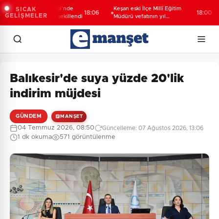
ir Karabağlar Meclisi'nde
Keşan eski İlçe Millî Eğitim
SICAK
18:06
18:00
GELİŞMELER
misyonlar yeniden şekillendi
Müdürü vefatının yıl
dönümünde anıldı
Balıkesir'de suya yüzde 20'lik
indirim müjdesi
GÜNDEM
MANŞET
04 Temmuz 2026, 08:50
Güncelleme: 07 Ağustos 2026, 13:06
1 dk okuma
571 görüntülenme