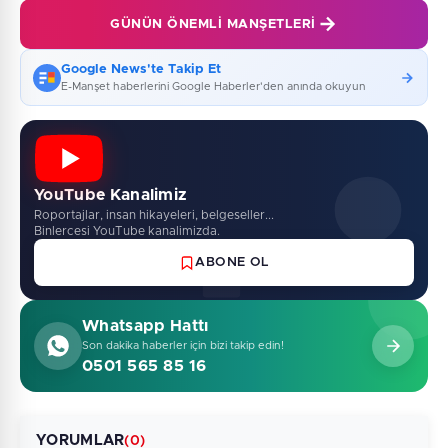
GÜNÜN ÖNEMLI MANŞETLERI
Google News'te Takip Et
E-Manşet haberlerini Google Haberler'den anında okuyun
YouTube Kanalimiz
Roportajlar, insan hikayeleri, belgeseller...
Binlercesi YouTube kanalimizda.
ABONE OL
Whatsapp Hattı
Son dakika haberler için bizi takip edin!
0501 565 85 16
YORUMLAR
(0)