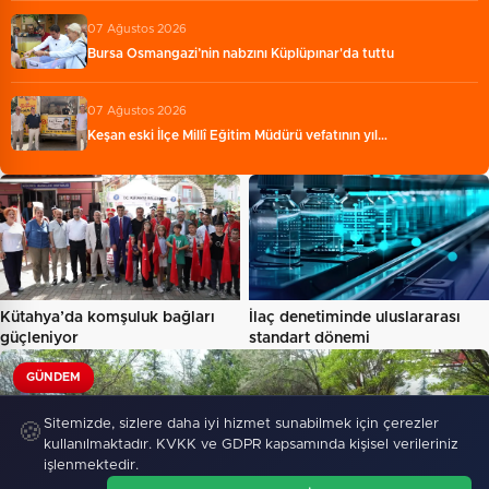
07 Ağustos 2026
Bursa Osmangazi’nin nabzını Küplüpınar'da tuttu
07 Ağustos 2026
Keşan eski İlçe Millî Eğitim Müdürü vefatının yıl…
Kütahya’da komşuluk bağları
İlaç denetiminde uluslararası
güçleniyor
standart dönemi
GÜNDEM
Sitemizde, sizlere daha iyi hizmet sunabilmek için çerezler
🍪
kullanılmaktadır. KVKK ve GDPR kapsamında kişisel verileriniz
işlenmektedir.