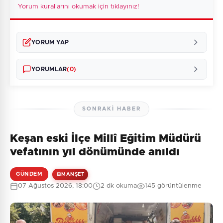
Yorum kurallarını okumak için tıklayınız!
YORUM YAP
YORUMLAR
(0)
SONRAKI HABER
Keşan eski İlçe Millî Eğitim Müdürü
Henüz yorum yapılmamış. İlk yorumu siz yapın!
vefatının yıl dönümünde anıldı
GÜNDEM
MANŞET
07 Ağustos 2026, 18:00
2 dk okuma
145 görüntülenme
0
/2000
Güvenlik Sorusu:
5 + 5 = ?