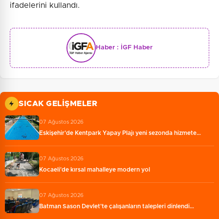
ifadelerini kullandı.
Haber :
İGF Haber
SICAK GELIŞMELER
07 Ağustos 2026
Eskişehir'de Kentpark Yapay Plajı yeni sezonda hizmete…
07 Ağustos 2026
Kocaeli'de kırsal mahalleye modern yol
07 Ağustos 2026
Batman Sason Devlet'te çalışanların talepleri dinlendi…