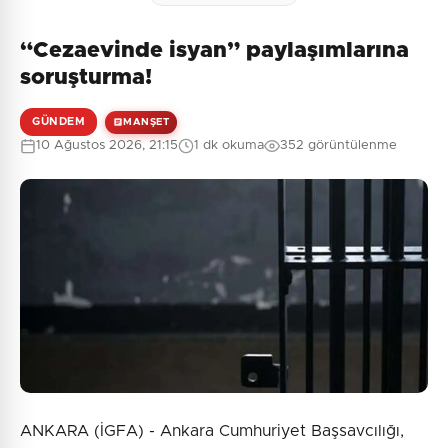
“Cezaevinde isyan” paylaşımlarına
Henüz yorum yapılmamış. İlk yorumu siz yapın!
soruşturma!
GÜNDEM
MANŞET
10 Ağustos 2026, 21:15
1 dk okuma
352 görüntülenme
0
/2000
Güvenlik Sorusu:
7 + 7 = ?
Gönder
ANKARA (İGFA) - Ankara Cumhuriyet Başsavcılığı,