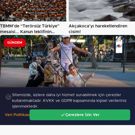
TBMM’de “Terörsüz Türkiye”
Akçakoca'yı hareketlendiren
mesaisi... Kanun teklifinin…
cisim!
GÜNDEM
Derince Sağlıklı Yaşam Parkı dolup taşıyor
Sitemizde, sizlere daha iyi hizmet sunabilmek için çerezler
🍪
569
kullanılmaktadır. KVKK ve GDPR kapsamında kişisel verileriniz
işlenmektedir.
Veri Politikası
Çerezlere İzin Ver
"Bakan Gürlek: Muhsin Yazıcıoğlu
Ana Sayfa
Gündem
Ara
Menü
soruşturmasında hiçbir ihtimal göz ardı
edilmiyor…"