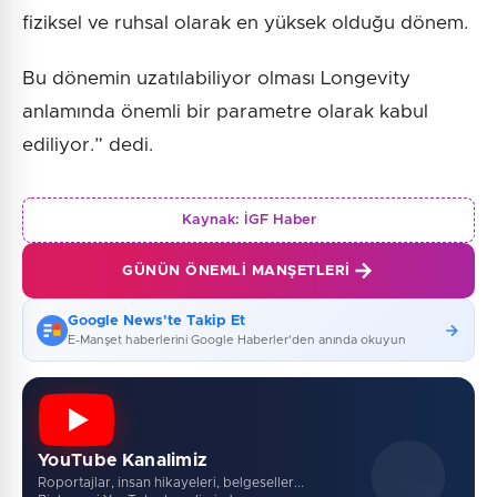
fiziksel ve ruhsal olarak en yüksek olduğu dönem.
Bu dönemin uzatılabiliyor olması Longevity
anlamında önemli bir parametre olarak kabul
ediliyor.” dedi.
Kaynak:
İGF Haber
GÜNÜN ÖNEMLI MANŞETLERI
Google News'te Takip Et
E-Manşet haberlerini Google Haberler'den anında okuyun
YouTube Kanalimiz
Roportajlar, insan hikayeleri, belgeseller...