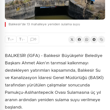
Balıkesir’de 13 mahalleye yeniden sulama suyu
T
T
+
-
0
T
T
BALIKESİR (İGFA) - Balıkesir Büyükşehir Belediye
Başkanı Ahmet Akın’ın tarımsal kalkınmayı
destekleyen yatırımları kapsamında, Balıkesir Su
ve Kanalizasyon İdaresi Genel Müdürlüğü (BASKİ)
tarafından yürütülen çalışmalar sonucunda
Pamukçu-Aslıhantepecik Ovası Sulamasına üç yıl
aranın ardından yeniden sulama suyu verilmeye
başlandı.