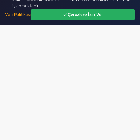
kullanılmaktadır. KVKK ve GDPR kapsamında kişisel verileriniz
10 Ağustos 2026
işlenmektedir.
KPSS Ön Lisans başvurularında son gün
Veri Politikası
Çerezlere İzin Ver
Ana Sayfa
Gündem
Ara
Menü
10 Ağustos 2026
'Millet' Bursa'da kurultaya gidiyor
10 Ağustos 2026
İzmir'de Bornova Aktarma İstasyonu yenilendi
10 Ağustos 2026
YKS tercihlerinde son gün: Adaylar için süre doluyor…
Bursa'da MHP Osmangazi’de
Okullar açılmadan kırtasiye