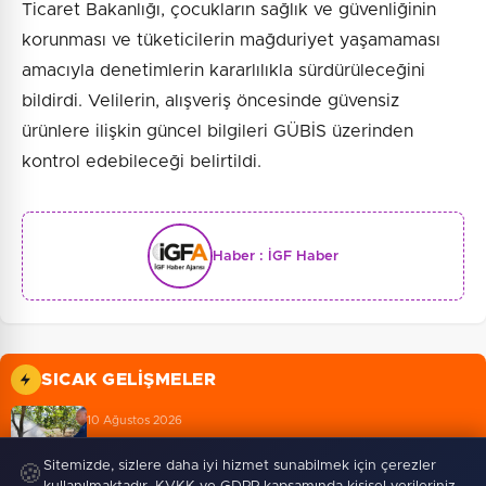
Ticaret Bakanlığı, çocukların sağlık ve güvenliğinin
korunması ve tüketicilerin mağduriyet yaşamaması
amacıyla denetimlerin kararlılıkla sürdürüleceğini
bildirdi. Velilerin, alışveriş öncesinde güvensiz
ürünlere ilişkin güncel bilgileri GÜBİS üzerinden
kontrol edebileceği belirtildi.
Haber :
İGF Haber
SICAK GELIŞMELER
10 Ağustos 2026
Mersin’de Takanlı’ya sulama borusu desteği
Sitemizde, sizlere daha iyi hizmet sunabilmek için çerezler
🍪