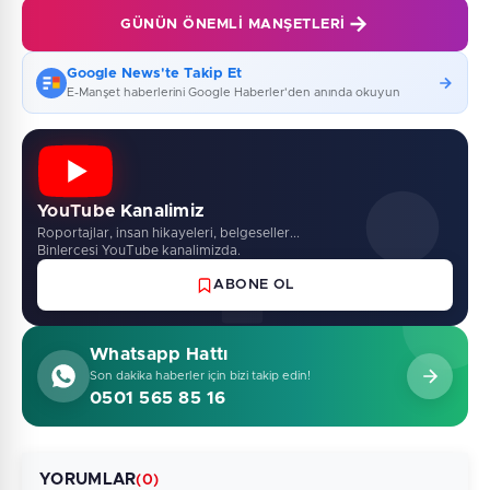
GÜNÜN ÖNEMLI MANŞETLERI
Google News'te Takip Et
E-Manşet haberlerini Google Haberler'den anında okuyun
YouTube Kanalimiz
Roportajlar, insan hikayeleri, belgeseller...
Binlercesi YouTube kanalimizda.
ABONE OL
Whatsapp Hattı
Son dakika haberler için bizi takip edin!
0501 565 85 16
YORUMLAR
(0)