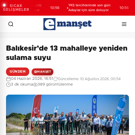
tercihlerinde son gün:
YKS tercihlerinde son gün:
B
SICAK
10:56
10:56
GELİŞMELER
lar için süre doluyor
Adaylar için süre doluyor
A
Balıkesir’de 13 mahalleye yeniden
sulama suyu
GÜNDEM
MANŞET
04 Haziran 2026, 16:51
Güncelleme: 10 Ağustos 2026, 00:54
3 dk okuma
389 görüntülenme