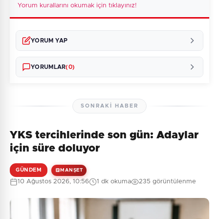
Yorum kurallarını okumak için tıklayınız!
YORUM YAP
YORUMLAR
(0)
SONRAKI HABER
YKS tercihlerinde son gün: Adaylar
Henüz yorum yapılmamış. İlk yorumu siz yapın!
için süre doluyor
GÜNDEM
MANŞET
10 Ağustos 2026, 10:56
1 dk okuma
235 görüntülenme
0
/2000
Güvenlik Sorusu:
10 + 9 = ?