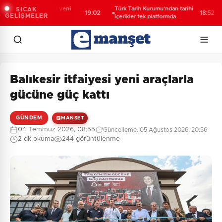
ıt barcı filosuna iki yeni
Türk Tarih Kurumu’ndan tarihi
F
SICAK
19:02
18:52
GELİŞMELER
mi
içerikler tek platformda
A
Balıkesir itfaiyesi yeni araçlarla
gücüne güç kattı
GÜNDEM
MANŞET
04 Temmuz 2026, 08:55
Güncelleme: 05 Ağustos 2026, 20:56
2 dk okuma
244 görüntülenme