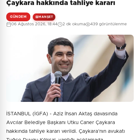
Çaykara hakkında tahliye kararı
GÜNDEM
MANŞET
06 Ağustos 2026, 18:44
2 dk okuma
439 görüntülenme
İSTANBUL (İGFA) - Aziz İhsan Aktaş davasında
Avcılar Belediye Başkanı Utku Caner Çaykara
hakkında tahliye kararı verildi. Çaykara’nın avukatı
Tuğçe Duygu Köksal, yaptığı açıklamada,