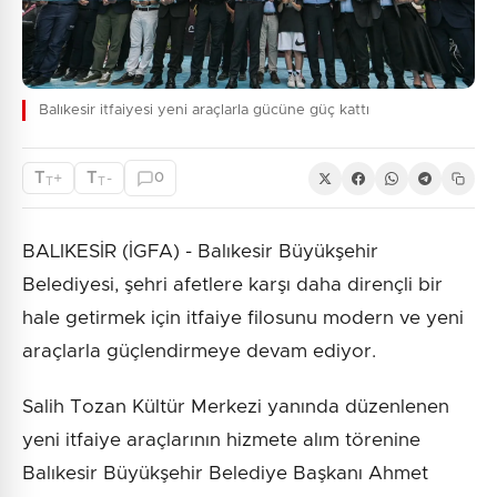
Balıkesir itfaiyesi yeni araçlarla gücüne güç kattı
T
T
+
-
0
T
T
BALIKESİR (İGFA) - Balıkesir Büyükşehir
Belediyesi, şehri afetlere karşı daha dirençli bir
hale getirmek için itfaiye filosunu modern ve yeni
araçlarla güçlendirmeye devam ediyor.
Salih Tozan Kültür Merkezi yanında düzenlenen
yeni itfaiye araçlarının hizmete alım törenine
Balıkesir Büyükşehir Belediye Başkanı Ahmet