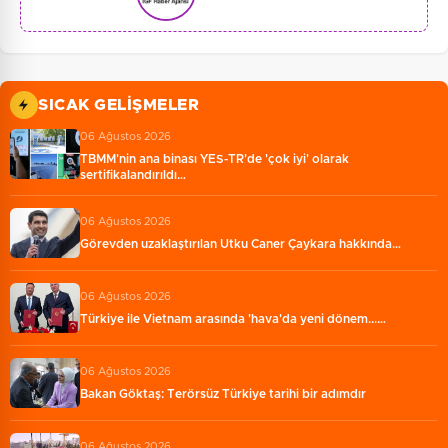
SICAK GELIŞMELER
06 Ağustos 2026
TBMM'nin ana binası YES-TR'de 'çok iyi' olarak
sertifikalandırıldı…
06 Ağustos 2026
Görevden uzaklaştırılan Utku Caner Çaykara hakkında…
06 Ağustos 2026
Türkiye ile Vietnam arasında 'hava'da yeni dönem...…
06 Ağustos 2026
Bakan Göktaş: Terörsüz Türkiye tarihi bir adımdır
06 Ağustos 2026