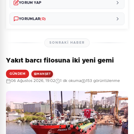
YORUM YAP
YORUMLAR
(0)
SONRAKI HABER
Yakıt barcı filosuna iki yeni gemi
Henüz yorum yapılmamış. İlk yorumu siz yapın!
GÜNDEM
MANŞET
06 Ağustos 2026, 19:02
1 dk okuma
153 görüntülenme
0
/2000
Güvenlik Sorusu:
7 + 8 = ?