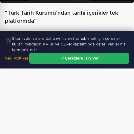
"Türk Tarih Kurumu’ndan tarihi içerikler tek
platformda"
Sitemizde, sizlere daha iyi hizmet sunabilmek için çerezler
🍪
kullanılmaktadır. KVKK ve GDPR kapsamında kişisel verileriniz
işlenmektedir.
Veri Politikası
Çerezlere İzin Ver
Ana Sayfa
Gündem
Ara
Menü
Yağış sonrası deniz uyarısı! Bulanık ve kötü kokulu…