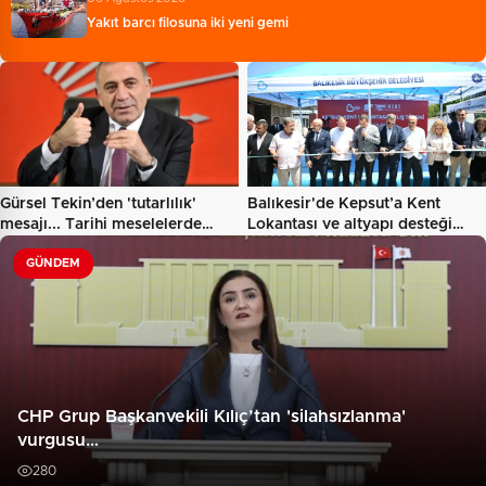
Yakıt barcı filosuna iki yeni gemi
Gürsel Tekin’den 'tutarlılık'
Balıkesir'de Kepsut’a Kent
mesajı... Tarihi meselelerde…
Lokantası ve altyapı desteği…
GÜNDEM
CHP Grup Başkanvekili Kılıç’tan 'silahsızlanma'
vurgusu…
280