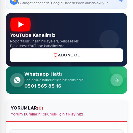
E-Manşet haberlerini Google Haberler'den anında okuyun
YouTube Kanalimiz
Roportajlar, insan hikayeleri, belgeseller...
Binlercesi YouTube kanalimizda.
ABONE OL
Whatsapp Hattı
Son dakika haberler için bizi takip edin!
0501 565 85 16
YORUMLAR
(0)
Yorum kurallarını okumak için tıklayınız!