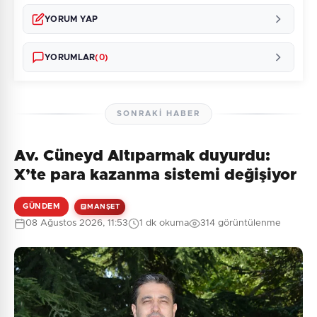
YORUM YAP
YORUMLAR
(0)
SONRAKI HABER
Av. Cüneyd Altıparmak duyurdu:
Henüz yorum yapılmamış. İlk yorumu siz yapın!
X’te para kazanma sistemi değişiyor
GÜNDEM
MANŞET
08 Ağustos 2026, 11:53
1 dk okuma
314 görüntülenme
0
/2000
Güvenlik Sorusu:
7 + 5 = ?