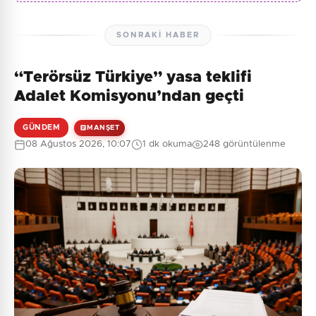
SONRAKI HABER
“Terörsüz Türkiye” yasa teklifi
Adalet Komisyonu’ndan geçti
GÜNDEM
MANŞET
08 Ağustos 2026, 10:07
1 dk okuma
248 görüntülenme