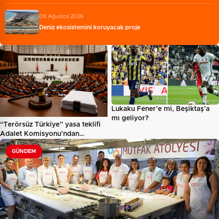
08 Ağustos 2026
Deniz ekosistemini koruyacak proje
Lukaku Fener’e mi, Beşiktaş’a
mı geliyor?
“Terörsüz Türkiye” yasa teklifi
Adalet Komisyonu’ndan…
GÜNDEM