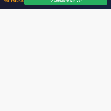
Veri Politikası
Çerezlere İzin Ver
Ana Sayfa
Gündem
Ara
Menü
Mobil Uygulamamız Yayında!
Binlerce haberden
anında haberdar ol, ilgi alanına göre haber oku.