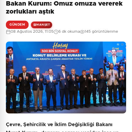
Bakan Kurum: Omuz omuza vererek
zorlukları aştık
GÜNDEM
MANŞET
08 Ağustos 2026, 11:05
6 dk okuma
145 görüntülenme
Çevre, Şehircilik ve İklim Değişikliği Bakanı