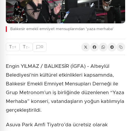
Balıkesir emekli emniyet mensuplarından 'yaza merhaba'
T
T
+
-
0
T
T
Engin YILMAZ / BALIKESİR (İGFA) - Altıeylül
Belediyesi’nin kültürel etkinlikleri kapsamında,
Balıkesir Emekli Emniyet Mensupları Derneği ile
Grup Metronom’un iş birliğinde düzenlenen “Yaza
Merhaba” konseri, vatandaşların yoğun katılımıyla
gerçekleştirildi.
Asuva Park Amfi Tiyatro’da ücretsiz olarak