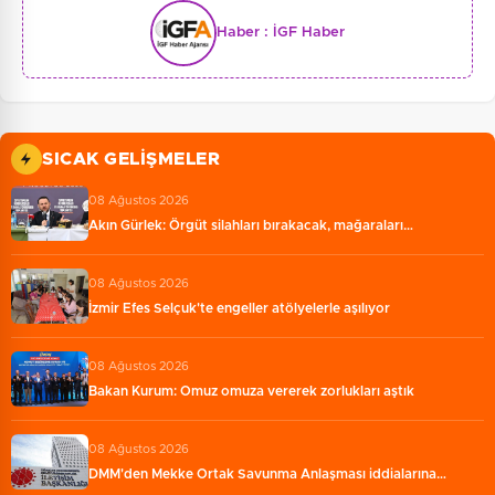
Haber :
İGF Haber
SICAK GELIŞMELER
08 Ağustos 2026
Akın Gürlek: Örgüt silahları bırakacak, mağaraları…
08 Ağustos 2026
İzmir Efes Selçuk'te engeller atölyelerle aşılıyor
08 Ağustos 2026
Bakan Kurum: Omuz omuza vererek zorlukları aştık
08 Ağustos 2026
DMM'den Mekke Ortak Savunma Anlaşması iddialarına…