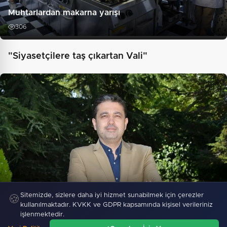
Muhtarlardan makarna yarışı
306
"Siyasetçilere taş çıkartan Vali"
Sitemizde, sizlere daha iyi hizmet sunabilmek için çerezler
🍪
kullanılmaktadır. KVKK ve GDPR kapsamında kişisel verileriniz
Av. Cüneyd Altıparmak duyurdu: X’te para kazanma
işlenmektedir.
sistemi…