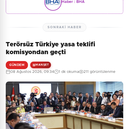
Haber :
BHA
SONRAKI HABER
Terörsüz Türkiye yasa teklifi
komisyondan geçti
GÜNDEM
MANŞET
08 Ağustos 2026, 09:34
1 dk okuma
211 görüntülenme