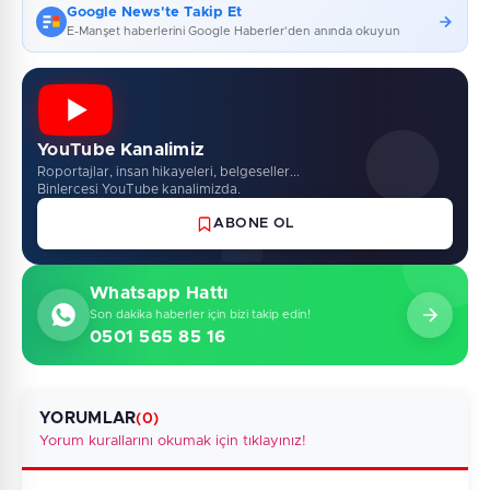
Google News'te Takip Et
E-Manşet haberlerini Google Haberler'den anında okuyun
YouTube Kanalimiz
Roportajlar, insan hikayeleri, belgeseller...
Binlercesi YouTube kanalimizda.
ABONE OL
Whatsapp Hattı
Son dakika haberler için bizi takip edin!
0501 565 85 16
YORUMLAR
(0)
Yorum kurallarını okumak için tıklayınız!