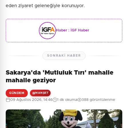
eden ziyaret geleneğiyle korunuyor.
Haber :
İGF Haber
SONRAKI HABER
Sakarya'da 'Mutluluk Tırı' mahalle
mahalle geziyor
GÜNDEM
MANŞET
09 Ağustos 2026, 14:46
1 dk okuma
388 görüntülenme