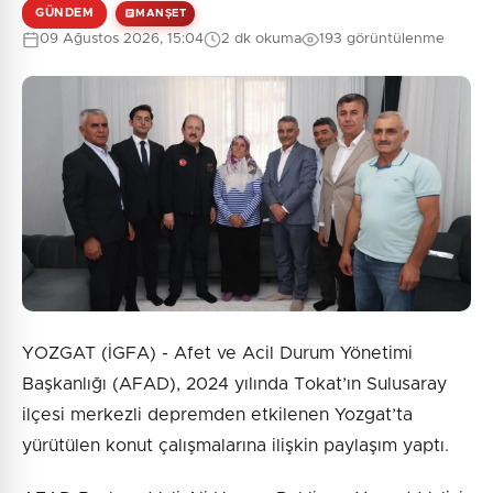
GÜNDEM
MANŞET
09 Ağustos 2026, 15:04
2 dk okuma
193 görüntülenme
0
/2000
Güvenlik Sorusu:
2 + 2 = ?
Gönder
YOZGAT (İGFA) - Afet ve Acil Durum Yönetimi
Başkanlığı (AFAD), 2024 yılında Tokat’ın Sulusaray
ilçesi merkezli depremden etkilenen Yozgat’ta
yürütülen konut çalışmalarına ilişkin paylaşım yaptı.