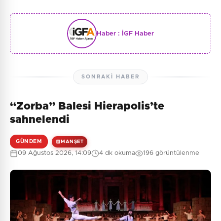
Haber :
İGF Haber
SONRAKI HABER
“Zorba” Balesi Hierapolis’te
sahnelendi
GÜNDEM
MANŞET
09 Ağustos 2026, 14:09
4 dk okuma
196 görüntülenme