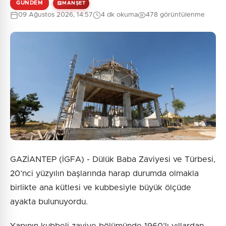
GÜNDEM
MANŞET
09 Ağustos 2026, 14:57
4 dk okuma
478 görüntülenme
GAZİANTEP (İGFA) - Dülük Baba Zaviyesi ve Türbesi,
20’nci yüzyılın başlarında harap durumda olmakla
birlikte ana kütlesi ve kubbesiyle büyük ölçüde
ayakta bulunuyordu.
Yapının kubbeli zaviye bölümünde 1960’lı yıllardan