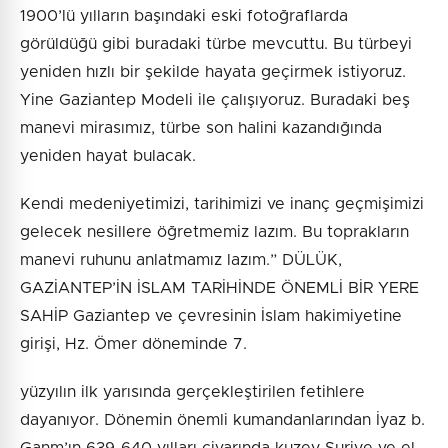
1900’lü yılların başındaki eski fotoğraflarda
görüldüğü gibi buradaki türbe mevcuttu. Bu türbeyi
yeniden hızlı bir şekilde hayata geçirmek istiyoruz.
Yine Gaziantep Modeli ile çalışıyoruz. Buradaki beş
manevi mirasımız, türbe son halini kazandığında
yeniden hayat bulacak.
Kendi medeniyetimizi, tarihimizi ve inanç geçmişimizi
gelecek nesillere öğretmemiz lazım. Bu toprakların
manevi ruhunu anlatmamız lazım.” DÜLÜK,
GAZİANTEP’İN İSLAM TARİHİNDE ÖNEMLİ BİR YERE
SAHİP Gaziantep ve çevresinin İslam hakimiyetine
girişi, Hz. Ömer döneminde 7.
yüzyılın ilk yarısında gerçekleştirilen fetihlere
dayanıyor. Dönemin önemli kumandanlarından İyaz b.
Ganm’ın 639-640 yılları civarında kuzey Suriye ve el-