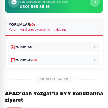
Son dakika haberler için bizi takip edin!
0501 565 85 16
YORUMLAR
(0)
Yorum kurallarını okumak için tıklayınız!
YORUM YAP
YORUMLAR
(0)
SONRAKI HABER
AFAD’dan Yozgat’ta EYY konutlarına
Henüz yorum yapılmamış. İlk yorumu siz yapın!
ziyaret