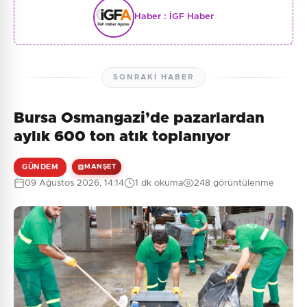
Haber :
İGF Haber
SONRAKI HABER
Bursa Osmangazi’de pazarlardan
aylık 600 ton atık toplanıyor
GÜNDEM
MANŞET
09 Ağustos 2026, 14:14
1 dk okuma
248 görüntülenme