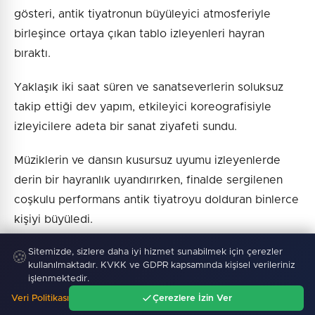
gösteri, antik tiyatronun büyüleyici atmosferiyle
birleşince ortaya çıkan tablo izleyenleri hayran
bıraktı.
Yaklaşık iki saat süren ve sanatseverlerin soluksuz
takip ettiği dev yapım, etkileyici koreografisiyle
izleyicilere adeta bir sanat ziyafeti sundu.
Müziklerin ve dansın kusursuz uyumu izleyenlerde
derin bir hayranlık uyandırırken, finalde sergilenen
coşkulu performans antik tiyatroyu dolduran binlerce
kişiyi büyüledi.
Sitemizde, sizlere daha iyi hizmet sunabilmek için çerezler
Ankara Devlet Opera ve Balesi sanatçıları tarafından
🍪
kullanılmaktadır. KVKK ve GDPR kapsamında kişisel verileriniz
sahnelenen gösteri, antik kentin binlerce yıllık tarihi
işlenmektedir.
dokusuyla bütünleşerek hafızalardan silinmeyecek
Veri Politikası
Çerezlere İzin Ver
Ana Sayfa
Gündem
unutulmaz anlara sahne oldu.
Ara
Menü