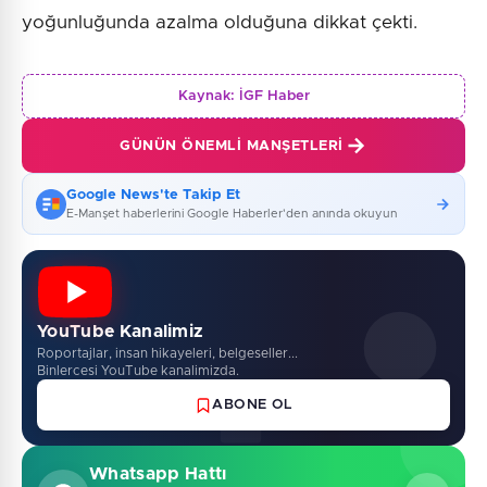
yoğunluğunda azalma olduğuna dikkat çekti.
Kaynak:
İGF Haber
GÜNÜN ÖNEMLI MANŞETLERI
Google News'te Takip Et
E-Manşet haberlerini Google Haberler'den anında okuyun
YouTube Kanalimiz
Roportajlar, insan hikayeleri, belgeseller...
Binlercesi YouTube kanalimizda.
ABONE OL
Whatsapp Hattı