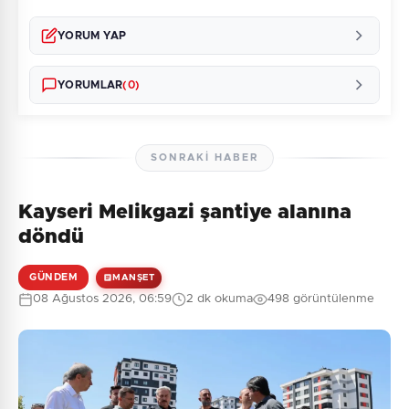
YORUM YAP
YORUMLAR
(0)
SONRAKI HABER
Kayseri Melikgazi şantiye alanına
Henüz yorum yapılmamış. İlk yorumu siz yapın!
döndü
GÜNDEM
MANŞET
08 Ağustos 2026, 06:59
2 dk okuma
498 görüntülenme
0
/2000
Güvenlik Sorusu:
5 + 5 = ?