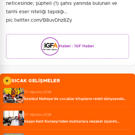
neticesinde; şüpheli (1) şahıs yanında bulunan ve
tarihi eser niteliği taşıdığı…
pic.twitter.com/B8uvDhz8Zy
Haber :
İGF Haber
SICAK GELIŞMELER
07 Ağustos 2026
İstanbul Maltepe’de çocuklar kitapların renkli dünyasında…
07 Ağustos 2026
Keşan Kent Konseyi'nden muhtarlara nezaket ziyareti…