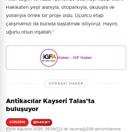
Hakikaten yeşil alanıyla, otoparkıyla, okuluyla ve
yollarıyla örnek bir proje oldu. Üçüncü etap
çalışmamızı da burada başlatmak istiyoruz. Hayırlı,
uğurlu olsun inşallah.”
Haber :
İGF Haber
SONRAKI HABER
Antikacılar Kayseri Talas'ta
buluşuyor
GÜNDEM
MANŞET
08 Ağustos 2026, 06:58
2 dk okuma
228 görüntülenme