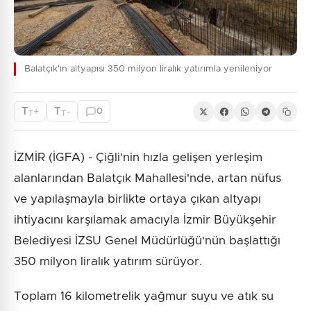
Balatçık'ın altyapısı 350 milyon liralık yatırımla yenileniyor
T
T
+
-
0
T
T
İZMİR (İGFA) - Çiğli'nin hızla gelişen yerleşim
alanlarından Balatçık Mahallesi'nde, artan nüfus
ve yapılaşmayla birlikte ortaya çıkan altyapı
ihtiyacını karşılamak amacıyla İzmir Büyükşehir
Belediyesi İZSU Genel Müdürlüğü'nün başlattığı
350 milyon liralık yatırım sürüyor.
Toplam 16 kilometrelik yağmur suyu ve atık su