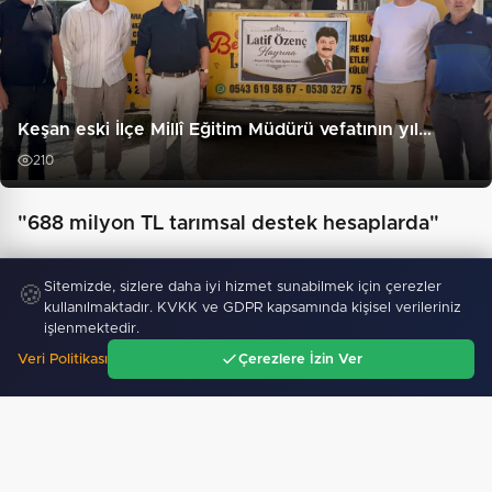
Keşan eski İlçe Millî Eğitim Müdürü vefatının yıl…
210
"688 milyon TL tarımsal destek hesaplarda"
Sitemizde, sizlere daha iyi hizmet sunabilmek için çerezler
🍪
kullanılmaktadır. KVKK ve GDPR kapsamında kişisel verileriniz
işlenmektedir.
Veri Politikası
Çerezlere İzin Ver
Ana Sayfa
Gündem
Ara
Menü