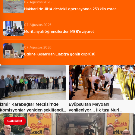
07 Ağustos 2026
Hakkari'de JİHA destekli operasyonda 253 kilo esrar…
07 Ağustos 2026
Moritanyalı öğrencilerden MEB'e ziyaret
07 Ağustos 2026
Edirne Keşan’dan Elazığ'a gönül köprüsü
İzmir Karabağlar Meclisi'nde
Eyüpsultan Meydanı
komisyonlar yeniden şekillendi…
yenileniyor... İlk taşı Nuri
Aslan…
GÜNDEM