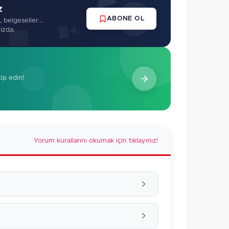
z
ABONE OL
 belgeseller...
izda.
kip edin!
Yorum kurallarını okumak için tıklayınız!