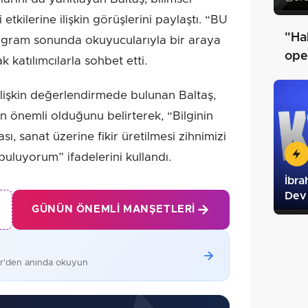
etkilerine ilişkin görüşlerini paylaştı. “BU
"Ha
am sonunda okuyucularıyla bir araya
ope
k katılımcılarla sohbet etti.
ilişkin değerlendirmede bulunan Baltaş,
an önemli olduğunu belirterek, “Bilginin
ı, sanat üzerine fikir üretilmesi zihnimizi
 buluyorum” ifadelerini kullandı.
İbra
Dev
GÜNÜN ÖNEMLI MANŞETLERI
er'den anında okuyun