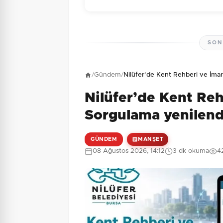
SON
Henüz yorum yapı
/
Gündem
/
Nilüfer’de Kent Rehberi ve İma
Nilüfer’de Kent Re
4 + 2 = ?
Güvenlik Sorusu:
Sorgulama yenilend
GÜNDEM
MANŞET
08 Ağustos 2026, 14:12
3 dk okuma
4