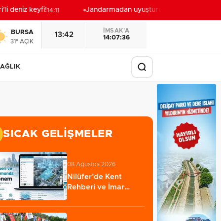
 deniz keyfi!
Jandarmadan uyuşturucu operasyonu: 1 şüp
14:11
İMSAK'A
BURSA
13:42
14:07:34
31° AÇIK
AĞLIK
SICAK GELIŞMELER
08 Ağustos 2026
Nilüfer’de Kent
Rehberi ve İmar
Durumu Sorgulama
yenilendi…