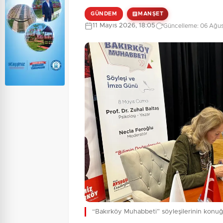
GÜNDEM
MANŞET
11 Mayıs 2026, 18:05
Güncelleme: 06 Ağus
“Bakırköy Muhabbeti” söyleşilerinin konuğ