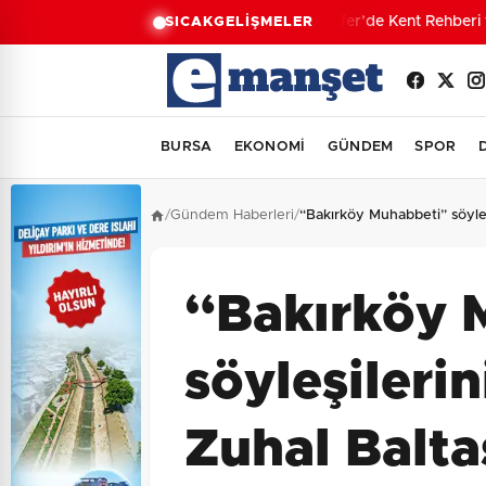
Nilüfer’de Kent Rehberi 
SICAK
GELİŞMELER
BURSA
EKONOMİ
GÜNDEM
SPOR
/
Gündem Haberleri
/
“Bakırköy Muhabbeti” söyleş
“Bakırköy 
söyleşileri
Zuhal Balta