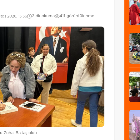
2 dk okuma
411 görüntülenme
tos 2026, 15:56
u Zuhal Baltaş oldu