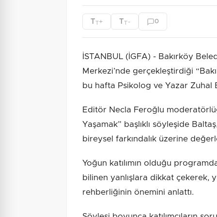
T
T
+
-
0
T
T
İSTANBUL (İGFA) - Bakırköy Beledi
Merkezi’nde gerçekleştirdiği “Bak
bu hafta Psikolog ve Yazar Zuhal B
Editör Necla Feroğlu moderatörlü
Yaşamak” başlıklı söyleşide Baltaş, 
bireysel farkındalık üzerine değe
Yoğun katılımın olduğu programd
bilinen yanlışlara dikkat çekerek, y
rehberliğinin önemini anlattı.
Söyleşi boyunca katılımcıların soru