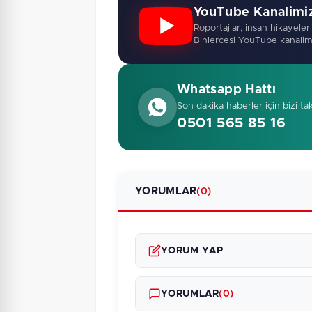
YouTube Kanalimi
Roportajlar, insan hikayeleri,
Binlercesi YouTube kanalim
Whatsapp Hattı
Son dakika haberler için bizi ta
0501 565 85 16
YORUMLAR
(0)
YORUM YAP
YORUMLAR
(0)