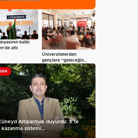
nyasının kalbi
n’de attı
Üniversitelerden
gençlere “geleceğin
meslekleri” rehberliği…
DEM
Cüneyd Altıparmak duyurdu: X’te
a kazanma sistemi…
5