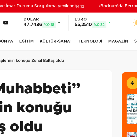
ve İmar Durumu Sorgulama yenilendi
Bodrum’da Ferrari’li
14:12
DOLAR
EURO
47,7436
55,2510
%0.18
%0.32
DÜNYA
EĞİTİM
KÜLTÜR-SANAT
TEKNOLOJİ
MAGAZİN
S
ilerinin konuğu Zuhal Baltaş oldu
Muhabbeti”
nin konuğu
ş oldu