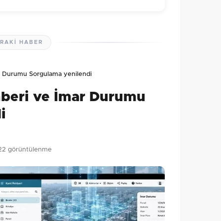
RAKI HABER
lmamış. İlk yorumu siz yapın!
r Durumu Sorgulama yenilendi
0
/2000
hberi ve İmar Durumu
Gönder
i
22 görüntülenme