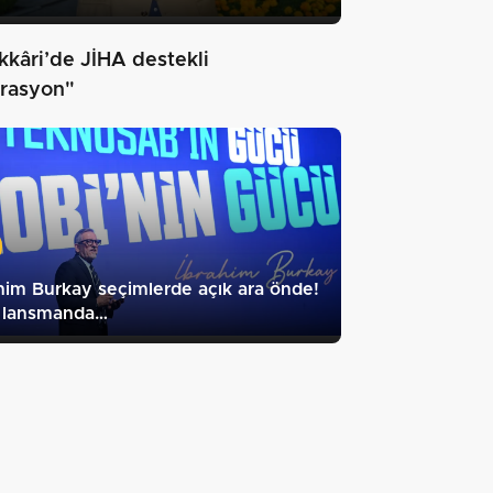
kkâri’de JİHA destekli
rasyon"
him Burkay seçimlerde açık ara önde!
 lansmanda…