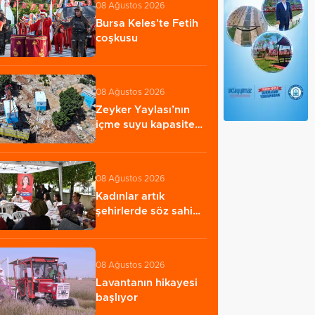
08 Ağustos 2026
Bursa Keles'te Fetih
coşkusu
08 Ağustos 2026
Zeyker Yaylası’nın
içme suyu kapasitesi
güçlendirildi…
08 Ağustos 2026
Kadınlar artık
şehirlerde söz sahibi
oluyor
08 Ağustos 2026
Lavantanın hikayesi
başlıyor