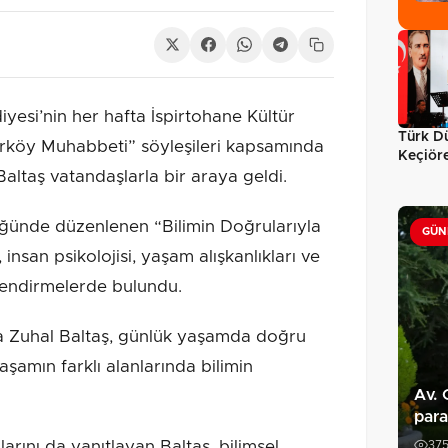
yesi’nin her hafta İspirtohane Kültür
Türk Dü
ırköy Muhabbeti” söyleşileri kapsamında
Keçiöre
altaş vatandaşlarla bir araya geldi.
ğünde düzenlenen “Bilimin Doğrularıyla
GÜN
insan psikolojisi, yaşam alışkanlıkları ve
rlendirmelerde bulundu.
a Zuhal Baltaş, günlük yaşamda doğru
aşamın farklı alanlarında bilimin
Av. 
par
larını da yanıtlayan Baltaş, bilimsel
37