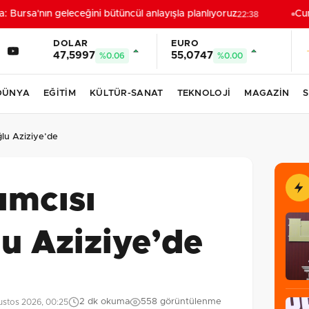
Bursa'nın geleceğini bütüncül anlayışla planlıyoruz
Cumh
22:38
DOLAR
EURO
47,5997
55,0747
%0.06
%0.00
DÜNYA
EĞİTİM
KÜLTÜR-SANAT
TEKNOLOJİ
MAGAZİN
S
ğlu Aziziye’de
ımcısı
u Aziziye’de
2 dk okuma
558 görüntülenme
stos 2026, 00:25