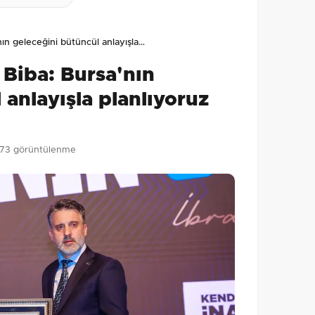
lmamış. İlk yorumu siz yapın!
nın geleceğini bütüncül anlayışla…
0
/2000
 Biba: Bursa'nın
Gönder
 anlayışla planlıyoruz
173 görüntülenme