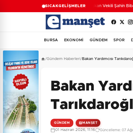
Başkan Vekili Şahin Biba: 
SICAK
GELİŞMELER
BURSA
EKONOMİ
GÜNDEM
SPOR
/
Gündem Haberleri
/
Bakan Yardımcısı Tarıkdaro
Bakan Yard
Tarıkdaroğl
GÜNDEM
MANŞET
01 Haziran 2026, 11:16
Güncelleme: 07 Ağu