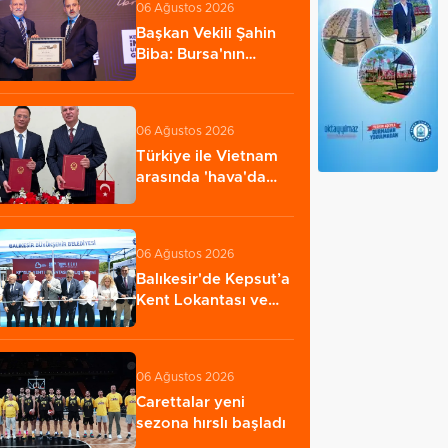
06 Ağustos 2026
Başkan Vekili Şahin
Biba: Bursa'nın
geleceğini bütüncül…
06 Ağustos 2026
Türkiye ile Vietnam
arasında 'hava'da
yeni dönem...…
06 Ağustos 2026
Balıkesir'de Kepsut’a
Kent Lokantası ve
altyapı desteği…
06 Ağustos 2026
Carettalar yeni
sezona hırslı başladı