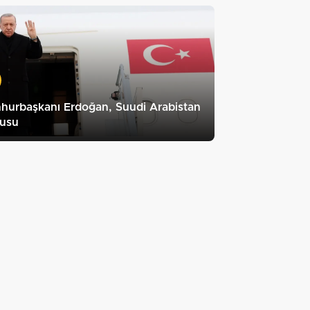
hurbaşkanı Erdoğan, Suudi Arabistan
cusu