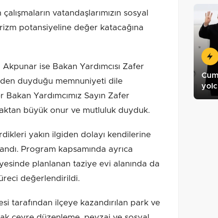
n çalışmaların vatandaşlarımızın sosyal
rizm potansiyeline değer katacağına
h Akpunar ise Bakan Yardımcısı Zafer
Cum
inden duyduğu memnuniyeti dile
yol
ler Bakan Yardımcımız Sayın Zafer
maktan büyük onur ve mutluluk duyduk.
rdikleri yakın ilgiden dolayı kendilerine
llandı. Program kapsamında ayrıca
yesinde planlanan taziye evi alanında da
reci değerlendirildi.
si tarafından ilçeye kazandırılan park ve
ak çevre düzenleme, peyzaj ve sosyal