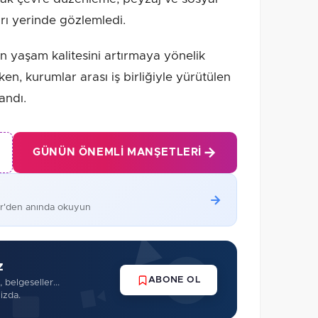
rı yerinde gözlemledi.
n yaşam kalitesini artırmaya yönelik
ken, kurumlar arası iş birliğiyle yürütülen
andı.
GÜNÜN ÖNEMLI MANŞETLERI
er'den anında okuyun
z
ABONE OL
 belgeseller...
izda.