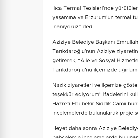
Ilıca Termal Tesisleri’nde yürütüle
yaşamına ve Erzurum’un termal tu
inanıyoruz” dedi.
Aziziye Belediye Başkanı Emrulla
Tarıkdaroğlu’nun Aziziye ziyaret
getirerek, “Aile ve Sosyal Hizmet
Tarıkdaroğlu’nu ilçemizde ağırla
Nazik ziyaretleri ve ilçemize göste
teşekkür ediyorum” ifadelerini ku
Hazreti Ebubekir Sıddık Camii bün
incelemelerde bulunularak proje sü
Heyet daha sonra Aziziye Belediye
bahçelerde incelemelerde bulunar