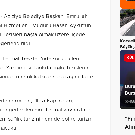
 Aziziye Belediye Başkanı Emrullah
l Hizmetler İl Müdürü Hasan Aykut’un
l Tesisleri başta olmak üzere ilçede
Kocaeli
erlendirildi.
Büyükş
ulaşım 
a Termal Tesisleri’nde sürdürülen
GÜN
n Yardımcısı Tarıkdaroğlu, tesislerin
ından önemli katkılar sunacağını ifade
Burs
Burs
lendirmede, “Ilıca Kaplıcaları,
45
i değerlerden biri. Termal kaynakların
hem sağlık turizmi hem de bölge turizmi
"Fın
Alı
nacaktır.