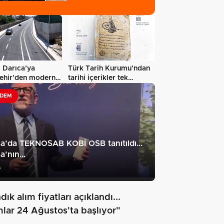
 Darıca’ya
Türk Tarih Kurumu’ndan
ehir'den modern
tarihi içerikler tek
yatırımı…
platformda…
DEM
a’da TEKNOSAB KOBİ OSB tanıtıldı...
a’nın…
9
dık alım fiyatları açıklandı...
mlar 24 Ağustos'ta başlıyor"