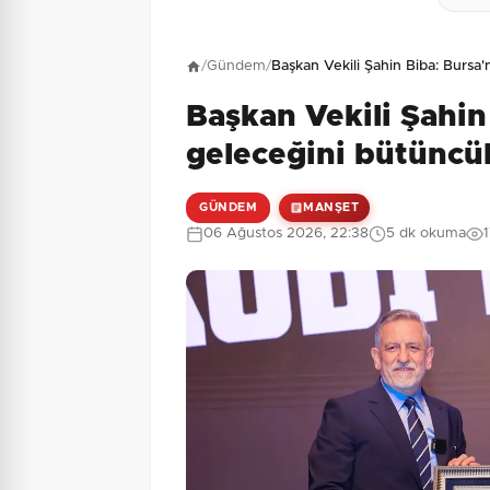
Henüz yorum yapı
/
Gündem
/
Başkan Vekili Şahin Biba: Bursa'
Başkan Vekili Şahin
4 + 9 = ?
Güvenlik Sorusu:
geleceğini bütüncül
GÜNDEM
MANŞET
06 Ağustos 2026, 22:38
5 dk okuma