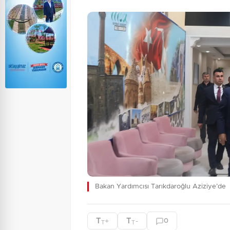
Bakan Yardımcısı Tarıkdaroğlu Aziziye’de
T
T
+
-
0
T
T