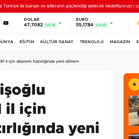
rkiye ile barışın ve istikrarın güçlendiği gelecek hedefliyoruz
17:33
DOLAR
EURO
47,7082
55,1784
%0.16
%0.29
DÜNYA
EĞİTİM
KÜLTÜR-SANAT
TEKNOLOJİ
MAGAZİN
S
1 il için deprem hazırlığında yeni dönem
işoğlu
il için
rlığında yeni