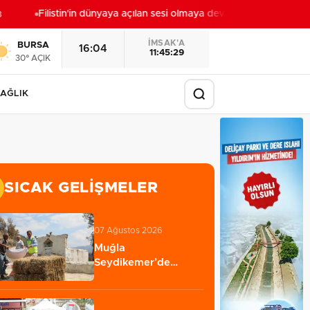
Filistin'in dünyaya açılan sesi olmaya devam edeceğiz
17:27
İMSAK'A
BURSA
16:04
11:45:27
30° AÇIK
AĞLIK
SICAK GELIŞMELER
07 Ağustos 2026
Muğla
Seydikemer’de
yaralar hızla sarılıyor