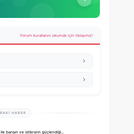
Yorum kurallarını okumak için tıklayınız!
RAKI HABER
lmamış. İlk yorumu siz yapın!
le barışın ve istikrarın güçlendiği…