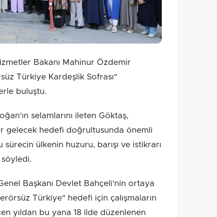
Hizmetler Bakanı Mahinur Özdemir
üz Türkiye Kardeşlik Sofrası"
erle buluştu.
an'ın selamlarını ileten Göktaş,
bir gelecek hedefi doğrultusunda önemli
u sürecin ülkenin huzuru, barışı ve istikrarı
 söyledi.
nel Başkanı Devlet Bahçeli'nin ortaya
örsüz Türkiye" hedefi için çalışmaların
en yıldan bu yana 18 ilde düzenlenen