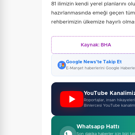
81 ilimizin kendi yerel planlarını o
hazırlanmasında emeği geçen tüm 
rehberimizin ülkemize hayırlı olmas
Kaynak:
BHA
Google News'te Takip Et
E-Manşet haberlerini Google Haberl
YouTube Kanalimi
Roportajlar, insan hikayeleri,
Binlercesi YouTube kanalim
Whatsapp Hattı
Son dakika haberler için bizi ta