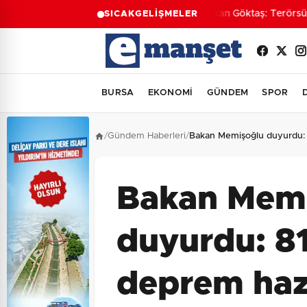
Bakan Göktaş: Terörsüz Tü
SICAK
GELİŞMELER
BURSA
EKONOMİ
GÜNDEM
SPOR
/
Gündem Haberleri
/
Bakan Memişoğlu duyurdu: 8
Bakan Mem
duyurdu: 81 
deprem hazı