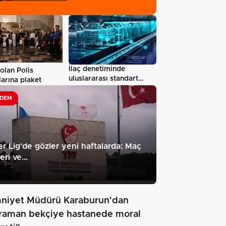
iş…
İlaç denetiminde
olan Polis
uluslararası standart
arına plaket
dönemi
DEM
r Lig'de gözler yeni haftalarda: Maç
eri ve…
niyet Müdürü Karaburun'dan
raman bekçiye hastanede moral