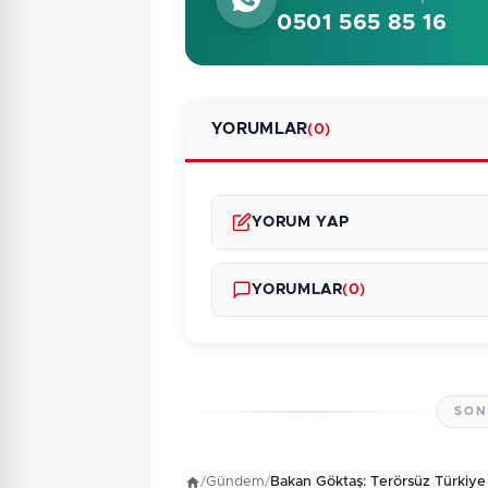
0501 565 85 16
YORUMLAR
(0)
YORUM YAP
YORUMLAR
(0)
SON
Henüz yorum yapı
/
Gündem
/
Bakan Göktaş: Terörsüz Türkiye i