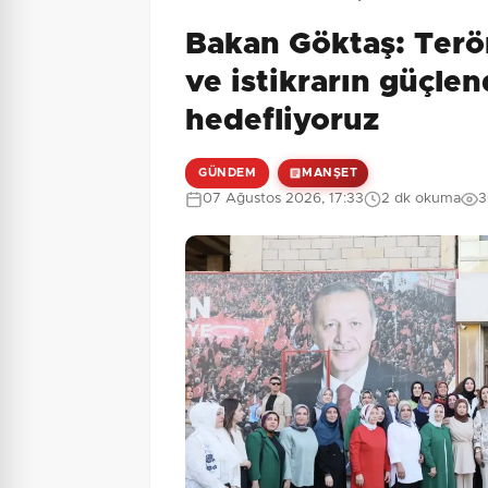
Bakan Göktaş: Terör
4 + 9 = ?
Güvenlik Sorusu:
ve istikrarın güçlen
hedefliyoruz
GÜNDEM
MANŞET
07 Ağustos 2026, 17:33
2 dk okuma
3