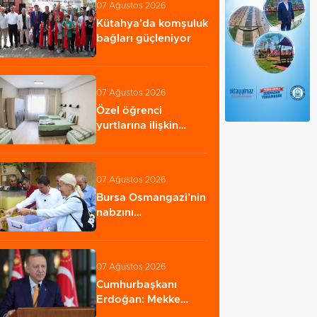
07 Ağustos 2026
Kütahya’da komşuluk
bağları güçleniyor
07 Ağustos 2026
Özel öğrenci
yurtlarına ilişkin
yönetmelik
değişikliği...…
07 Ağustos 2026
Bursa Osmangazi’nin
nabzını
Küplüpınar'da tuttu
07 Ağustos 2026
Cumhurbaşkanı
Erdoğan: Mekke
Anlaşması savunma