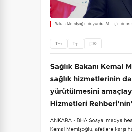
Bakan Memişoğlu duyurdu: 81 il için depr
T
T
+
-
0
T
T
Sağlık Bakanı Kemal 
sağlık hizmetlerinin da
yürütülmesini amaçla
Hizmetleri Rehberi'nin
ANKARA - BHA Sosyal medya hesa
Kemal Memişoğlu, afetlere karşı haz