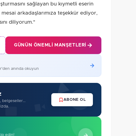
luşturmasını sağlayan bu kıymetli eserin
mesai arkadaşlarımıza teşekkür ediyor,
ını diliyorum."
GÜNÜN ÖNEMLI MANŞETLERI
er'den anında okuyun
z
ABONE OL
 belgeseller...
izda.
kip edin!