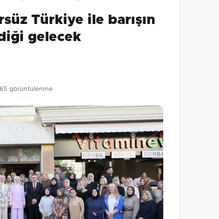
0
/2000
süz Türkiye ile barışın
Gönder
diği gelecek
65 görüntülenme