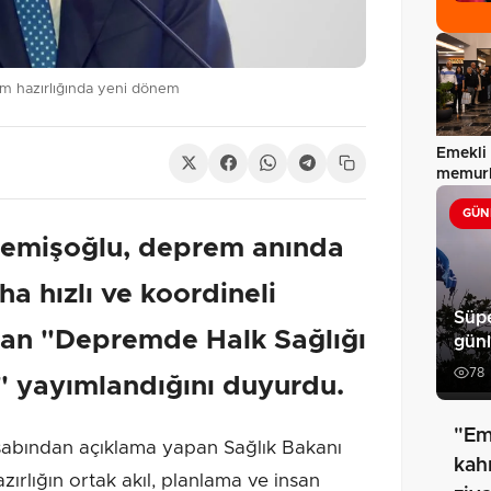
em hazırlığında yeni dönem
Emekli 
memurl
GÜN
Memişoğlu, deprem anında
ha hızlı ve koordineli
Süpe
yan "Depremde Halk Sağlığı
günl
78
" yayımlandığını duyurdu.
"Em
bından açıklama yapan Sağlık Bakanı
kah
ırlığın ortak akıl, planlama ve insan