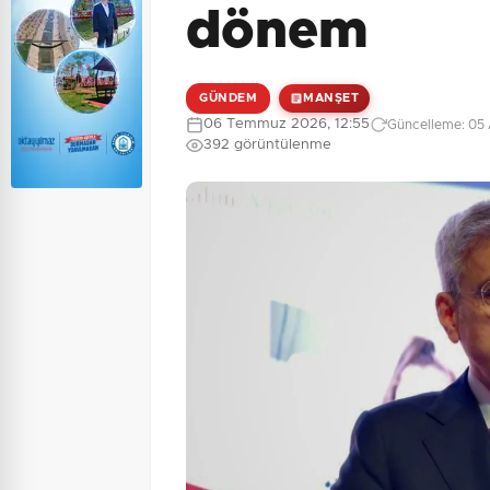
dönem
GÜNDEM
MANŞET
06 Temmuz 2026, 12:55
Güncelleme: 05 
392 görüntülenme