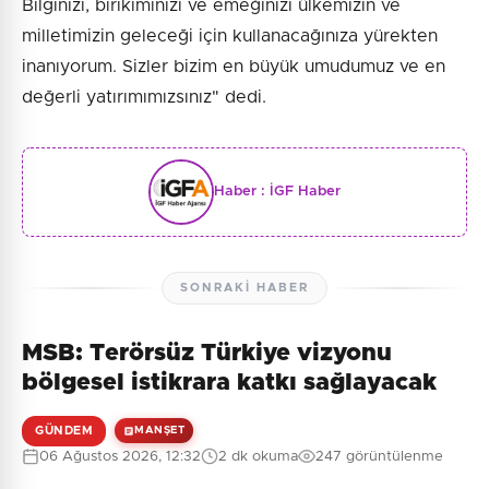
Bilginizi, birikiminizi ve emeğinizi ülkemizin ve
milletimizin geleceği için kullanacağınıza yürekten
inanıyorum. Sizler bizim en büyük umudumuz ve en
değerli yatırımımızsınız" dedi.
Haber :
İGF Haber
SONRAKI HABER
MSB: Terörsüz Türkiye vizyonu
bölgesel istikrara katkı sağlayacak
GÜNDEM
MANŞET
06 Ağustos 2026, 12:32
2 dk okuma
247 görüntülenme