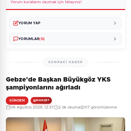
Yorum kurallarını okumak için tıklayınız!
YORUM YAP
YORUMLAR
(0)
SONRAKI HABER
Gebze'de Başkan Büyükgöz YKS
Henüz yorum yapılmamış. İlk yorumu siz yapın!
şampiyonlarını ağırladı
GÜNDEM
MANŞET
06 Ağustos 2026, 12:37
2 dk okuma
117 görüntülenme
0
/2000
Güvenlik Sorusu:
10 + 1 = ?