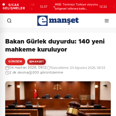
e Başkan Büyükgöz
MSB: Terörsüz Türkiye vizyonu
MEB ve
SICAK
12:37
12:32
GELİŞMELER
yonlarını ağırladı
bölgesel istikrara katkı
çocukla
sağlayacak
farkınd
Bakan Gürlek duyurdu: 140 yeni
mahkeme kuruluyor
GÜNDEM
MANŞET
04 Haziran 2026, 09:12
Güncelleme: 03 Ağustos 2026, 06:53
2 dk okuma
300 görüntülenme