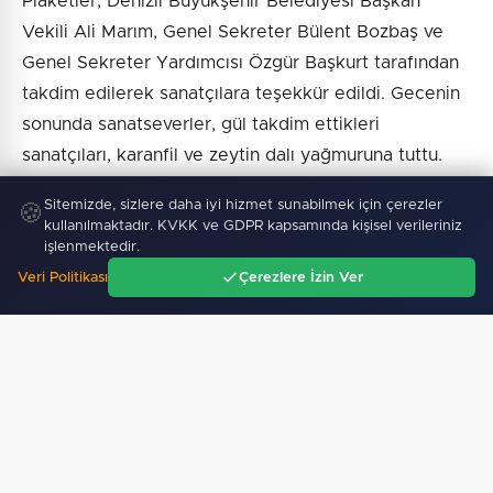
Plaketler; Denizli Büyükşehir Belediyesi Başkan
Vekili Ali Marım, Genel Sekreter Bülent Bozbaş ve
Genel Sekreter Yardımcısı Özgür Başkurt tarafından
takdim edilerek sanatçılara teşekkür edildi. Gecenin
sonunda sanatseverler, gül takdim ettikleri
sanatçıları, karanfil ve zeytin dalı yağmuruna tuttu.
Sitemizde, sizlere daha iyi hizmet sunabilmek için çerezler
🍪
kullanılmaktadır. KVKK ve GDPR kapsamında kişisel verileriniz
işlenmektedir.
Haber :
İGF Haber
Veri Politikası
Çerezlere İzin Ver
Ana Sayfa
Gündem
Ara
Menü
SICAK GELIŞMELER
06 Ağustos 2026
Av sezonu 18 Ağustos’ta açılacak