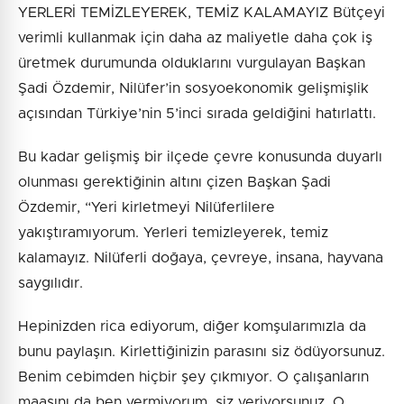
YERLERİ TEMİZLEYEREK, TEMİZ KALAMAYIZ Bütçeyi
verimli kullanmak için daha az maliyetle daha çok iş
üretmek durumunda olduklarını vurgulayan Başkan
Şadi Özdemir, Nilüfer’in sosyoekonomik gelişmişlik
açısından Türkiye’nin 5’inci sırada geldiğini hatırlattı.
Bu kadar gelişmiş bir ilçede çevre konusunda duyarlı
olunması gerektiğinin altını çizen Başkan Şadi
Özdemir, “Yeri kirletmeyi Nilüferlilere
yakıştıramıyorum. Yerleri temizleyerek, temiz
kalamayız. Nilüferli doğaya, çevreye, insana, hayvana
saygılıdır.
Hepinizden rica ediyorum, diğer komşularımızla da
bunu paylaşın. Kirlettiğinizin parasını siz ödüyorsunuz.
Benim cebimden hiçbir şey çıkmıyor. O çalışanların
maaşını da ben vermiyorum, siz veriyorsunuz. O