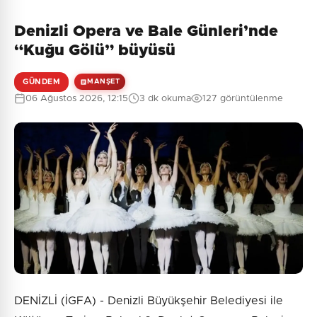
Denizli Opera ve Bale Günleri’nde
“Kuğu Gölü” büyüsü
GÜNDEM
MANŞET
06 Ağustos 2026, 12:15
3 dk okuma
127 görüntülenme
DENİZLİ (İGFA) - Denizli Büyükşehir Belediyesi ile