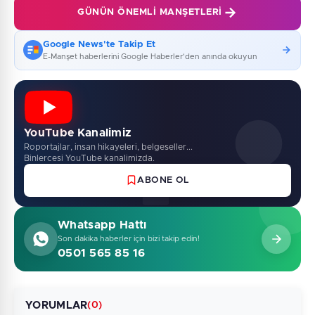
GÜNÜN ÖNEMLI MANŞETLERI
Google News'te Takip Et
E-Manşet haberlerini Google Haberler'den anında okuyun
YouTube Kanalimiz
Roportajlar, insan hikayeleri, belgeseller...
Binlercesi YouTube kanalimizda.
ABONE OL
Whatsapp Hattı
Son dakika haberler için bizi takip edin!
0501 565 85 16
YORUMLAR
(0)