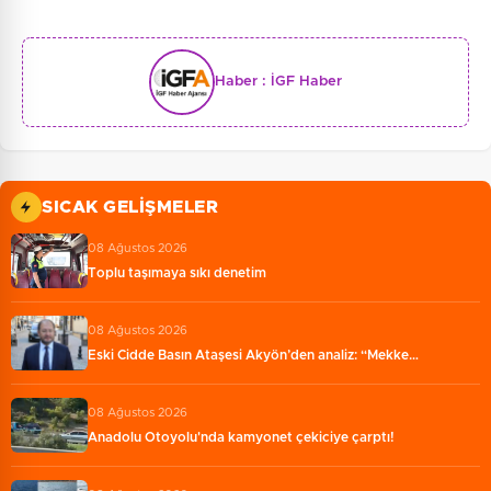
Haber :
İGF Haber
SICAK GELIŞMELER
08 Ağustos 2026
Toplu taşımaya sıkı denetim
08 Ağustos 2026
Eski Cidde Basın Ataşesi Akyön’den analiz: “Mekke…
08 Ağustos 2026
Anadolu Otoyolu'nda kamyonet çekiciye çarptı!