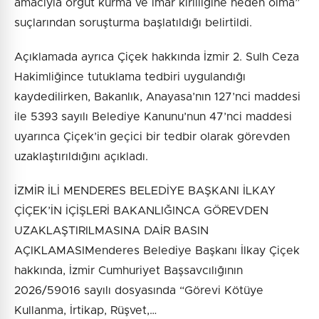
amacıyla örgüt kurma ve imar kirliliğine neden olma”
suçlarından soruşturma başlatıldığı belirtildi.
Açıklamada ayrıca Çiçek hakkında İzmir 2. Sulh Ceza
Hakimliğince tutuklama tedbiri uygulandığı
kaydedilirken, Bakanlık, Anayasa’nın 127’nci maddesi
ile 5393 sayılı Belediye Kanunu’nun 47’nci maddesi
uyarınca Çiçek’in geçici bir tedbir olarak görevden
uzaklaştırıldığını açıkladı.
İZMİR İLİ MENDERES BELEDİYE BAŞKANI İLKAY
ÇİÇEK’İN İÇİŞLERİ BAKANLIĞINCA GÖREVDEN
UZAKLAŞTIRILMASINA DAİR BASIN
AÇIKLAMASIMenderes Belediye Başkanı İlkay Çiçek
hakkında, İzmir Cumhuriyet Başsavcılığının
2026/59016 sayılı dosyasında “Görevi Kötüye
Kullanma, İrtikap, Rüşvet,…