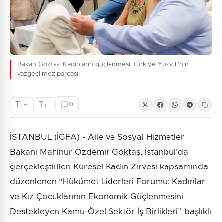
Bakan Göktaş: Kadınların güçlenmesi Türkiye Yüzyılı'nın
vazgeçilmez parçası
T
T
+
-
0
T
T
İSTANBUL (İGFA) - Aile ve Sosyal Hizmetler
Bakanı Mahinur Özdemir Göktaş, İstanbul’da
gerçekleştirilen Küresel Kadın Zirvesi kapsamında
düzenlenen “Hükümet Liderleri Forumu: Kadınlar
ve Kız Çocuklarının Ekonomik Güçlenmesini
Destekleyen Kamu-Özel Sektör İş Birlikleri” başlıklı