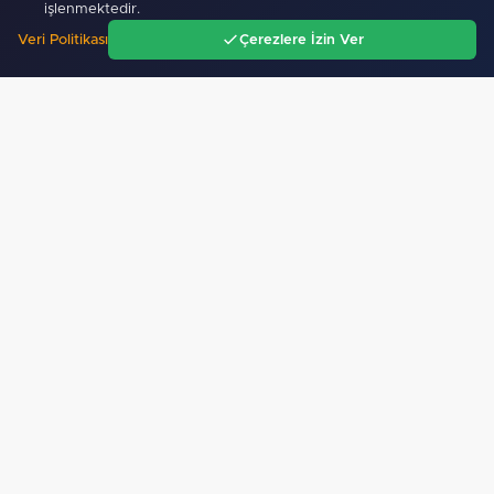
işlenmektedir.
Veri Politikası
Çerezlere İzin Ver
Ana Sayfa
Gündem
Ara
Menü
Mobil Uygulamamız Yayında!
Binlerce haberden
anında haberdar ol, ilgi alanına göre haber oku.