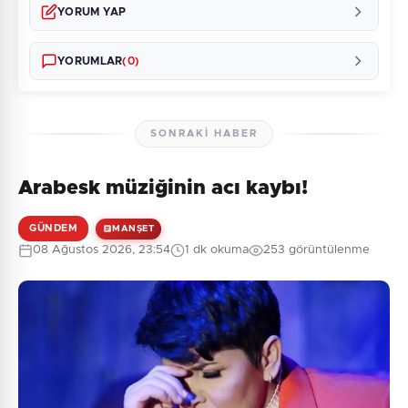
YORUM YAP
YORUMLAR
(0)
SONRAKI HABER
Arabesk müziğinin acı kaybı!
Henüz yorum yapılmamış. İlk yorumu siz yapın!
GÜNDEM
MANŞET
08 Ağustos 2026, 23:54
1 dk okuma
253 görüntülenme
0
/2000
Güvenlik Sorusu:
1 + 4 = ?