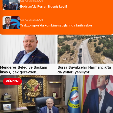
08 Ağustos 2026
Bodrum’da Ferrari’li deniz keyfi!
08 Ağustos 2026
Trabzonspor’da kombine satışlarında tarihi rekor
Menderes Belediye Başkanı
Bursa Büyükşehir Harmancık’ta
İlkay Çiçek görevden
da yolları yeniliyor
uzaklaştırıldı…
GÜNDEM