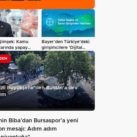
Şimşek: Kamu
Bayer'den Türkiye’deki
larında yapay
girişimcilere ‘Dijital
önemi
Sağlık…
DEM
zli Büyükşehir’den Buldan’a dev
rım
4
hin Biba’dan Bursaspor’a yeni
on mesajı: Adım adım