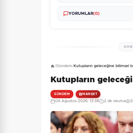
YORUMLAR
(0)
SON
Henüz yorum yapı
/
Gündem
/
Kutupların geleceğine bilimsel b
Kutupların geleceği
9 + 2 = ?
Güvenlik Sorusu:
GÜNDEM
MANŞET
09 Ağustos 2026, 13:38
2 dk okuma
3