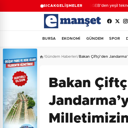
KOSGEB’den yeşil teknoloj
SICAK
GELİŞMELER
BURSA
EKONOMİ
GÜNDEM
SPOR
/
Gündem Haberleri
/
Bakan Çiftçi’den Jandarma’y
Bakan Çiftç
Jandarma’y
Milletimizi