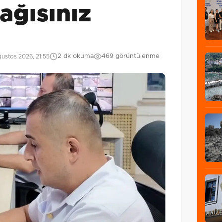
ağısınız
2 dk okuma
469 görüntülenme
ustos 2026, 21:55