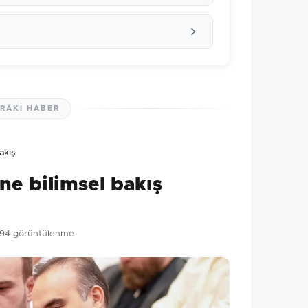
RAKI HABER
lmamış. İlk yorumu siz yapın!
akış
0
/2000
ne bilimsel bakış
Gönder
94 görüntülenme