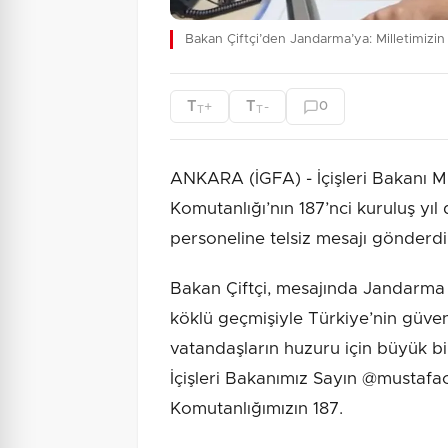
Bakan Çiftçi’den Jandarma’ya: Milletimizi
T
T
+
-
0
T
T
ANKARA (İGFA) - İçişleri Bakanı M
Komutanlığı’nın 187’nci kuruluş y
personeline telsiz mesajı gönderdi
Bakan Çiftçi, mesajında Jandarma T
köklü geçmişiyle Türkiye’nin güve
vatandaşların huzuru için büyük bir
İçişleri Bakanımız Sayın @mustafac
Komutanlığımızın 187.