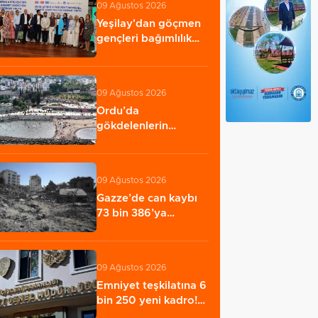
09 Ağustos 2026
Yeşilay'dan göçmen
gençleri bağımlılık
risklerinden…
09 Ağustos 2026
Ordu’da
gökdelenlerin
yıkıldığı sahil halkın
hizmetine…
09 Ağustos 2026
Gazze’de can kaybı
73 bin 386’ya
yükseldi
09 Ağustos 2026
Emniyet teşkilatına 6
bin 250 yeni kadro!
Detaylar…