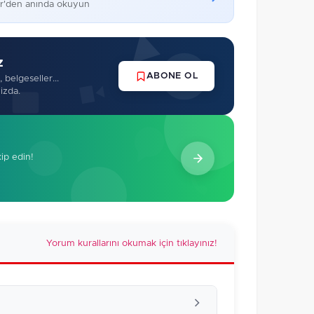
er'den anında okuyun
z
ABONE OL
 belgeseller...
izda.
kip edin!
Yorum kurallarını okumak için tıklayınız!