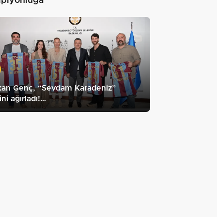
piyonluğa"
kan Genç, “Sevdam Karadeniz”
ini ağırladı!…