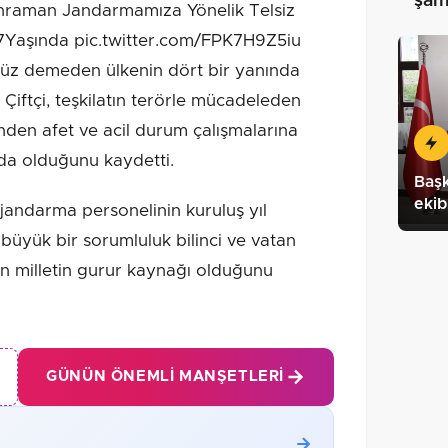
şam
ahraman Jandarmamıza Yönelik Telsiz
Yaşında pic.twitter.com/FPK7H9Z5iu
üz demeden ülkenin dört bir yanında
Çiftçi, teşkilatın terörle mücadeleden
inden afet ve acil durum çalışmalarına
nda olduğunu kaydetti.
Baş
ekib
jandarma personelinin kuruluş yıl
büyük bir sorumluluk bilinci ve vatan
in milletin gurur kaynağı olduğunu
GÜNÜN ÖNEMLI MANŞETLERI