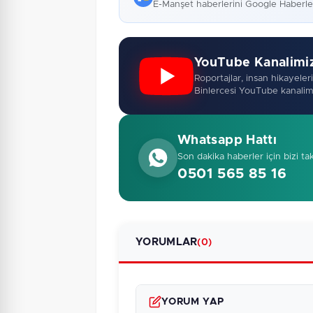
E-Manşet haberlerini Google Haberl
YouTube Kanalimi
Roportajlar, insan hikayeleri,
Binlercesi YouTube kanalim
Whatsapp Hattı
Son dakika haberler için bizi ta
0501 565 85 16
YORUMLAR
(0)
YORUM YAP