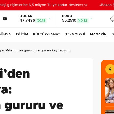
i girişimlerine 6,5 milyon TL’ye kadar destek
Bakan Şi
13:57
DOLAR
EURO
47,7436
55,2510
%0.18
%0.32
DÜNYA
EĞİTİM
KÜLTÜR-SANAT
TEKNOLOJİ
MAGAZİN
S
a: Milletimizin gururu ve güven kaynağısınız
i’den
a:
n gururu ve