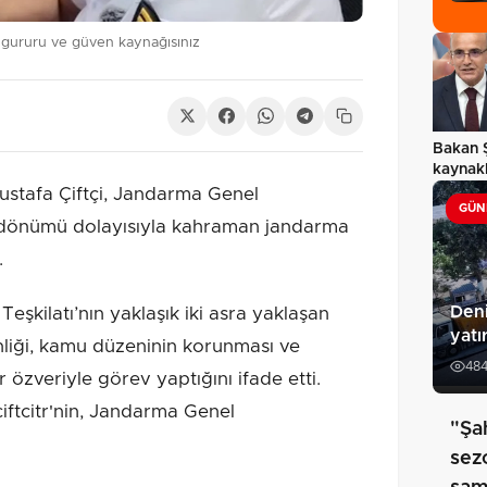
n gururu ve güven kaynağısınız
Bakan 
kaynak
zekâ d
ustafa Çiftçi, Jandarma Genel
GÜN
ıl dönümü dolayısıyla kahraman jandarma
.
Deni
eşkilatı’nın yaklaşık iki asra yaklaşan
yatı
nliği, kamu düzeninin korunması ve
48
 özveriyle görev yaptığını ifade etti.
iftcitr'nin, Jandarma Genel
"Şa
sez