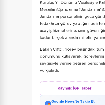
Kuruluş Yıl Dönümü Vesilesiyle K
Mesajları@jandarma#Jandarma187
Jandarma personelinin gece günd
fedakârca görev yaptığını belirten 
asayiş hizmetlerine, sınır güvenliğ
kadar birçok alanda milletin yanı
Bakan Çiftçi, görev başındaki tüm 
dönümünü kutlayarak, görevlerini 
sevgisiyle yerine getiren personel
vurguladı.
Kaynak:
İGF Haber
Google News'te Takip Et