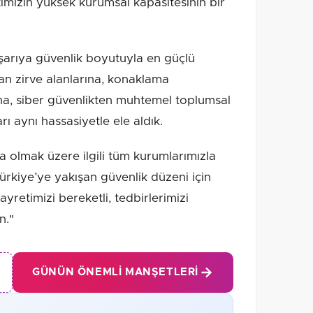
timizin yüksek kurumsal kapasitesinin bir
şarıya güvenlik boyutuyla en güçlü
an zirve alanlarına, konaklama
ına, siber güvenlikten muhtemel toplumsal
rı aynı hassasiyetle ele aldık.
olmak üzere ilgili tüm kurumlarımızla
ürkiye’ye yakışan güvenlik düzeni için
retimizi bereketli, tedbirlerimizi
n."
GÜNÜN ÖNEMLI MANŞETLERI