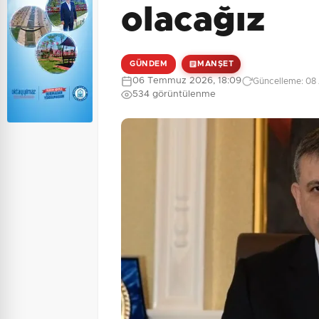
olacağız
GÜNDEM
MANŞET
06 Temmuz 2026, 18:09
Güncelleme: 08 
534 görüntülenme