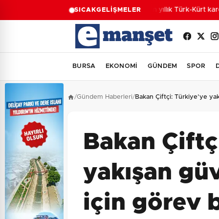
“Bin yıllık Türk-Kürt kard
SICAK
GELİŞMELER
BURSA
EKONOMİ
GÜNDEM
SPOR
/
Gündem Haberleri
/
Bakan Çiftçi: Türkiye’ye ya
Bakan Çiftç
yakışan güv
için görev 