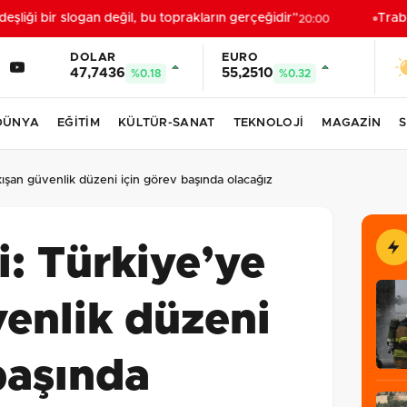
eşliği bir slogan değil, bu toprakların gerçeğidir”
Trabzo
20:00
DOLAR
EURO
47,7436
55,2510
%0.18
%0.32
DÜNYA
EĞİTİM
KÜLTÜR-SANAT
TEKNOLOJİ
MAGAZİN
S
kışan güvenlik düzeni için görev başında olacağız
i: Türkiye’ye
enlik düzeni
başında