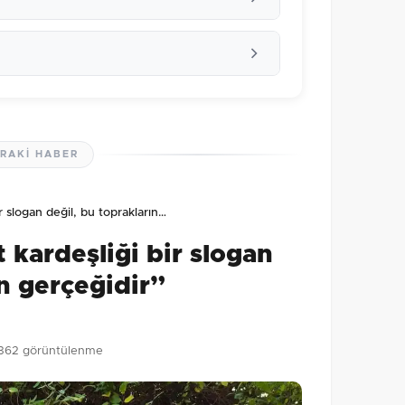
RAKI HABER
lmamış. İlk yorumu siz yapın!
ir slogan değil, bu toprakların…
0
/2000
t kardeşliği bir slogan
Gönder
ın gerçeğidir”
362 görüntülenme