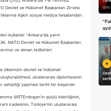
tafa Çiftçi, Ankara'da 7-8 Temmuz
Türk
TO Devlet ve Hükümet Başkanları Zirvesi
182
lıklarına ilişkin sosyal medya hesabından
"Fa
aydı
leri kullandı: "Ankara’da yarın
 36. NATO Devlet ve Hükumet Başkanları
arımızı ve alınan tedbirleri
da ülkemizin devlet ve hükümet
Osma
uluşturabilmesi, uluslararası diplomasinin
sert
 sahipliği yapması tarihî bir başarıdır.
ımız @RTErdogan’ın güçlü liderliğinin,
arlı iradesinin, Türkiye’nin uluslararası