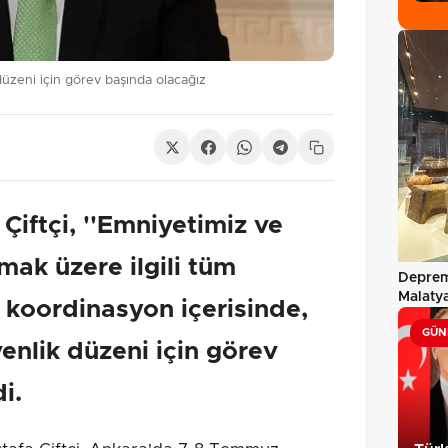
düzeni için görev başında olacağız
 Çiftçi, ''Emniyetimiz ve
ak üzere ilgili tüm
Deprem
Malatya
 koordinasyon içerisinde,
yenide
GÜN
enlik düzeni için görev
i.