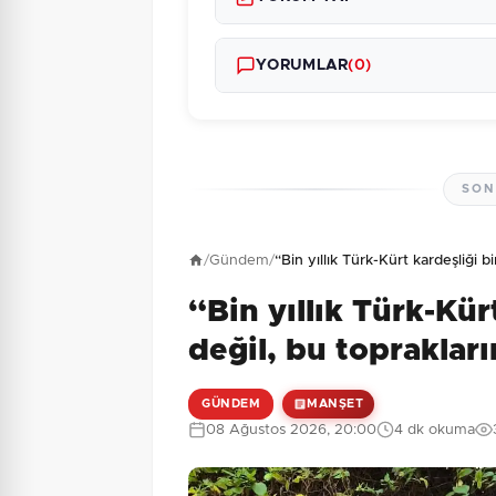
YORUMLAR
(0)
SON
Henüz yorum yapı
/
Gündem
/
“Bin yıllık Türk-Kürt kardeşliği b
“Bin yıllık Türk-Kür
7 + 2 = ?
Güvenlik Sorusu:
değil, bu topraklar
GÜNDEM
MANŞET
08 Ağustos 2026, 20:00
4 dk okuma