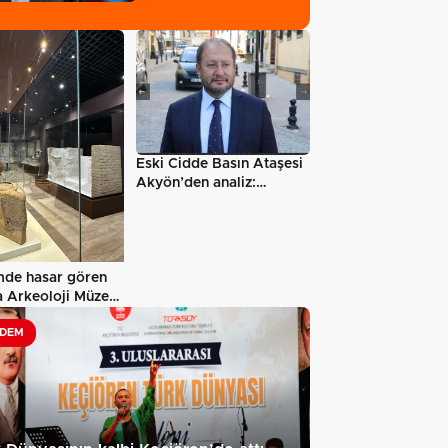
Eski Cidde Basın Ataşesi
Akyön’den analiz:
“Mekke…
de hasar gören
 Arkeoloji Müzesi
n…
DEM