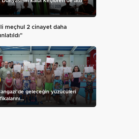
 Dünyasının kalbi Keçiören’de attı
ili meçhul 2 cinayet daha
nlatıldı"
ngazi’de geleceğin yüzücüleri
ifikalarını…