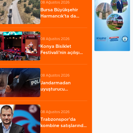
08 Ağustos 2026
Bursa Büyükşehir
Harmancık’ta da
yolları yeniliyor
08 Ağustos 2026
Konya Bisiklet
Festivali’nin açılışı
coşkuyla
gerçekleşti…
08 Ağustos 2026
Jandarmadan
uyuşturucu
operasyonu: 1
şüpheli yakalandı…
08 Ağustos 2026
Trabzonspor’da
kombine satışlarında
tarihi rekor