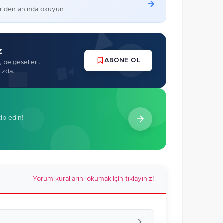
er'den anında okuyun
z
ABONE OL
 belgeseller...
izda.
kip edin!
Yorum kurallarını okumak için tıklayınız!