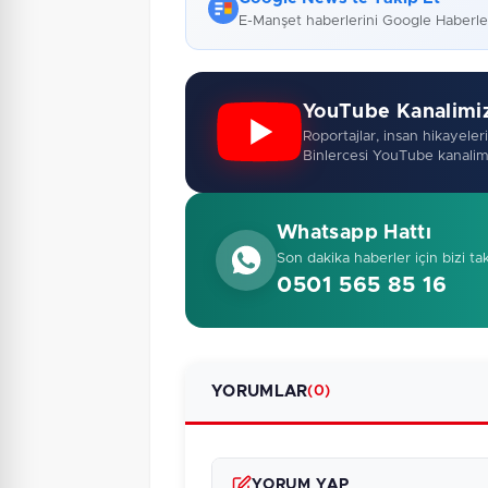
E-Manşet haberlerini Google Haberl
YouTube Kanalimi
Roportajlar, insan hikayeleri,
Binlercesi YouTube kanalim
Whatsapp Hattı
Son dakika haberler için bizi ta
0501 565 85 16
YORUMLAR
(0)
YORUM YAP