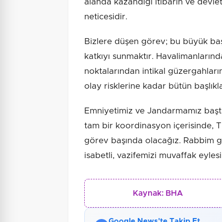
alanda kazandığı itibarın ve devle
neticesidir.
Bizlere düşen görev; bu büyük ba
katkıyı sunmaktır. Havalimanlarınd
noktalarından intikal güzergahlar
olay risklerine kadar bütün başlıkla
Emniyetimiz ve Jandarmamız başta 
tam bir koordinasyon içerisinde, T
görev başında olacağız. Rabbim gay
isabetli, vazifemizi muvaffak eylesi
Kaynak:
BHA
Google News'te Takip Et