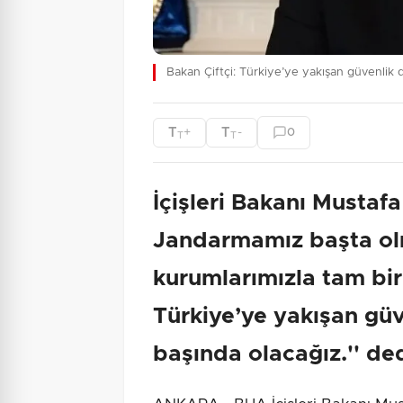
Bakan Çiftçi: Türkiye’ye yakışan güvenlik 
T
T
+
-
0
T
T
İçişleri Bakanı Mustafa
Jandarmamız başta olm
kurumlarımızla tam bir
Türkiye’ye yakışan güv
başında olacağız.'' ded