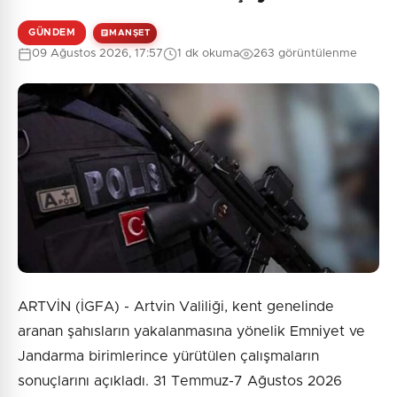
Henüz yorum yapılmamış. İlk yorumu siz yapın!
GÜNDEM
MANŞET
09 Ağustos 2026, 17:57
1 dk okuma
263 görüntülenme
0
/2000
Güvenlik Sorusu:
4 + 10 = ?
Gönder
ARTVİN (İGFA) - Artvin Valiliği, kent genelinde
aranan şahısların yakalanmasına yönelik Emniyet ve
Jandarma birimlerince yürütülen çalışmaların
sonuçlarını açıkladı. 31 Temmuz-7 Ağustos 2026