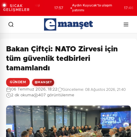
vin’de aranan 68 kişi
Aydın Kuyucak’ta ulaşım
SICAK
17:57
17:46
GELİŞMELER
kalandı
yatırımı
Bakan Çiftçi: NATO Zirvesi için
tüm güvenlik tedbirleri
tamamlandı
GÜNDEM
MANŞET
06 Temmuz 2026, 18:22
Güncelleme: 08 Ağustos 2026, 21:40
2 dk okuma
407 görüntülenme