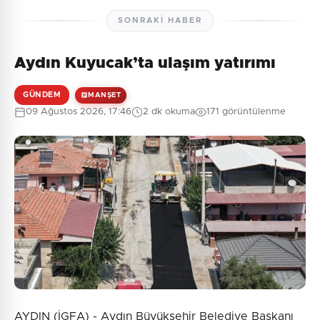
SONRAKI HABER
Aydın Kuyucak’ta ulaşım yatırımı
GÜNDEM
MANŞET
09 Ağustos 2026, 17:46
2 dk okuma
171 görüntülenme
AYDIN (İGFA) - Aydın Büyükşehir Belediye Başkanı