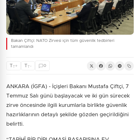
Bakan Çiftçi: NATO Zirvesi için tüm güvenlik tedbirleri
tamamlandı
T
T
+
-
0
T
T
ANKARA (İGFA) - İçişleri Bakanı Mustafa Çiftçi, 7
Temmuz Salı günü başlayacak ve iki gün sürecek
zirve öncesinde ilgili kurumlarla birlikte güvenlik
hazırlıklarının detaylı şekilde gözden geçirildiğini
belirtti.
“TARİHÎ BİR DİPLOMASİ BAŞARISINA EV