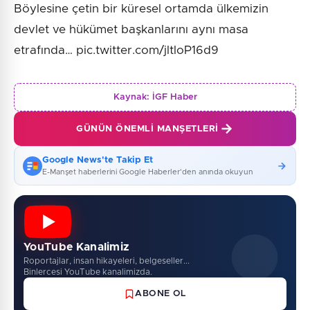
Böylesine çetin bir küresel ortamda ülkemizin
devlet ve hükümet başkanlarını aynı masa
etrafında… pic.twitter.com/jltloP16d9
Kaynak:
İGF Haber
GÜNÜN ÖNEMLI MANŞETLERI
Google News'te Takip Et
E-Manşet haberlerini Google Haberler'den anında okuyun
YouTube Kanalimiz
Roportajlar, insan hikayeleri, belgeseller...
Binlercesi YouTube kanalimizda.
ABONE OL