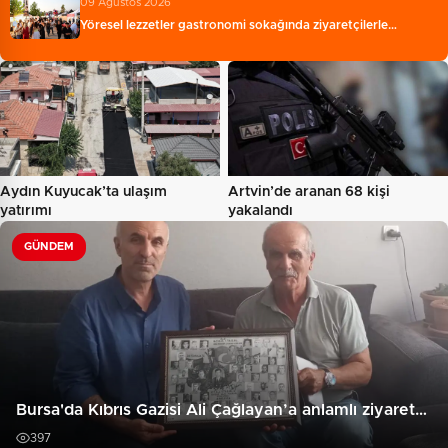
09 Ağustos 2026
Yöresel lezzetler gastronomi sokağında ziyaretçilerle…
Aydın Kuyucak’ta ulaşım
Artvin’de aranan 68 kişi
yatırımı
yakalandı
GÜNDEM
Bursa'da Kıbrıs Gazisi Ali Çağlayan’a anlamlı ziyaret…
397