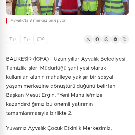
Ayvalık’ta 3 merkez birleşiyor
T
T
+
-
0
T
T
BALIKESİR (İGFA) - Uzun yıllar Ayvalık Belediyesi
Temizlik İşleri Müdürlüğü şantiyesi olarak
kullanılan alanın mahalleye yakışır bir sosyal
yaşam merkezine dönüştürüldüğünü belirten
Başkan Mesut Ergin, "Yeni Mahalle'mize
kazandırdığımız bu önemli yatırımın
tamamlanmasıyla birlikte 2.
Yuvamız Ayvalık Çocuk Etkinlik Merkezimiz,