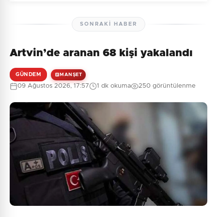
SONRAKI HABER
Artvin’de aranan 68 kişi yakalandı
Henüz yorum yapılmamış. İlk yorumu siz yapın!
GÜNDEM
MANŞET
09 Ağustos 2026, 17:57
1 dk okuma
250 görüntülenme
0
/2000
Güvenlik Sorusu:
10 + 6 = ?
Gönder