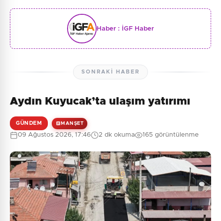
Haber :
İGF Haber
SONRAKI HABER
Aydın Kuyucak’ta ulaşım yatırımı
GÜNDEM
MANŞET
09 Ağustos 2026, 17:46
2 dk okuma
165 görüntülenme