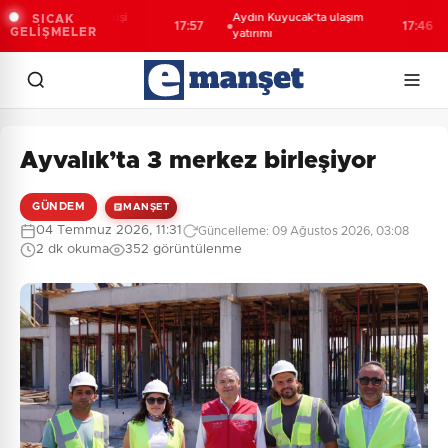
vin’de aranan 68 kişi
Aydın Kuyucak’ta ulaşım
SICAK
17:57
17:46
GELİŞMELER
alandı
yatırımı
Ayvalık’ta 3 merkez birleşiyor
GÜNDEM
MANŞET
04 Temmuz 2026, 11:31
Güncelleme: 09 Ağustos 2026, 03:08
2 dk okuma
352 görüntülenme