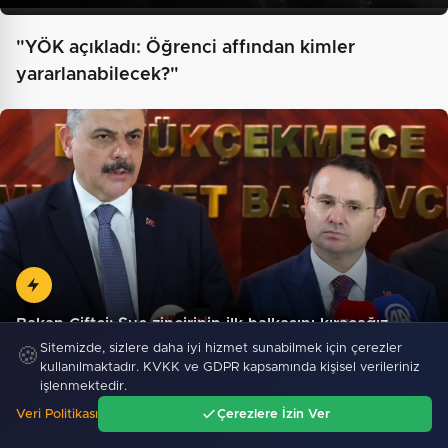
"YÖK açıkladı: Öğrenci affından kimler
yararlanabilecek?"
Bakan Çiftçi: Suç zincirinin ilk halkasını kıracağız…
Sitemizde, sizlere daha iyi hizmet sunabilmek için çerezler
🍪
kullanılmaktadır. KVKK ve GDPR kapsamında kişisel verileriniz
işlenmektedir.
Veri Politikası
Çerezlere İzin Ver
Ana Sayfa
Gündem
Ara
Menü