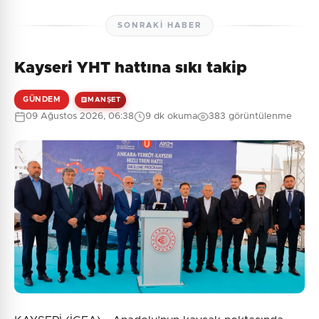
SONRAKI HABER
Kayseri YHT hattına sıkı takip
GÜNDEM
MANŞET
09 Ağustos 2026, 06:38
9 dk okuma
383 görüntülenme