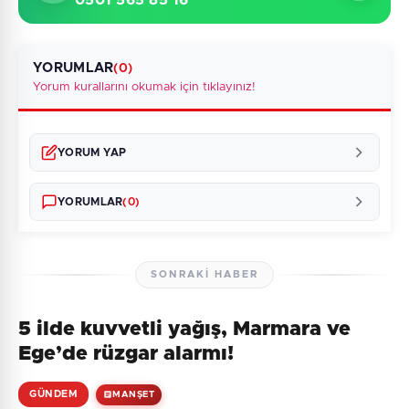
0501 565 85 16
YORUMLAR
(0)
Yorum kurallarını okumak için tıklayınız!
YORUM YAP
YORUMLAR
(0)
SONRAKI HABER
5 ilde kuvvetli yağış, Marmara ve
Henüz yorum yapılmamış. İlk yorumu siz yapın!
Ege’de rüzgar alarmı!
GÜNDEM
MANŞET