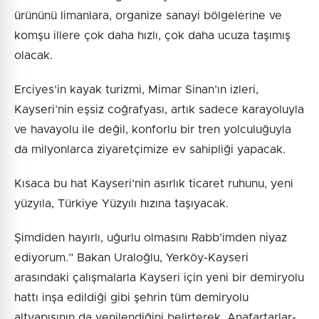
ürününü limanlara, organize sanayi bölgelerine ve
komşu illere çok daha hızlı, çok daha ucuza taşımış
olacak.
Erciyes’in kayak turizmi, Mimar Sinan’ın izleri,
Kayseri’nin eşsiz coğrafyası, artık sadece karayoluyla
ve havayolu ile değil, konforlu bir tren yolculuğuyla
da milyonlarca ziyaretçimize ev sahipliği yapacak.
Kısaca bu hat Kayseri’nin asırlık ticaret ruhunu, yeni
yüzyıla, Türkiye Yüzyılı hızına taşıyacak.
Şimdiden hayırlı, uğurlu olmasını Rabb’imden niyaz
ediyorum.” Bakan Uraloğlu, Yerköy-Kayseri
arasındaki çalışmalarla Kayseri için yeni bir demiryolu
hattı inşa edildiği gibi şehrin tüm demiryolu
altyapısının da yenilendiğini belirterek, Anafartarlar-