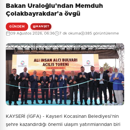
Bakan Uraloğlu'ndan Memduh
Çolakbayrakdar'a övgü
GÜNDEM
MANŞET
09 Ağustos 2026, 06:36
7 dk okuma
385 görüntülenme
KAYSERİ (İGFA) - Kayseri Kocasinan Belediyesi’nin
şehre kazandırdığı önemli ulaşım yatırımlarından biri