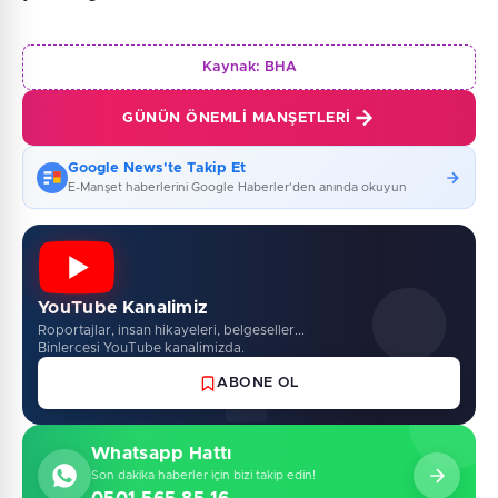
Kaynak:
BHA
GÜNÜN ÖNEMLI MANŞETLERI
Google News'te Takip Et
E-Manşet haberlerini Google Haberler'den anında okuyun
YouTube Kanalimiz
Roportajlar, insan hikayeleri, belgeseller...
Binlercesi YouTube kanalimizda.
ABONE OL
Whatsapp Hattı
Son dakika haberler için bizi takip edin!