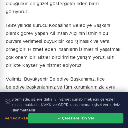
olduğunun en güzel göstergelerinden birini
görüyoruz.
1989 yılında kurucu Kocasinan Belediye Başkanı
olarak görev yapan Ali İhsan Alçı’nın isminin bu
bulvara verilmesi büyük bir kadirşinaslık ve vefa
örneğidir. Hizmet eden insanların isimlerini yaşatmak
çok önemlidir. Bizler birbirimizle yarışmıyoruz. Biz
birlikte Kayseri’ye hizmet ediyoruz.
Valimiz, Büyükşehir Belediye Başkanımız, ilçe
belediye başkanlarımız ve tüm kurumlarımızla aynı
hedef doğrultusunda çalışıyoruz” diye konuştu.
Sitemizde, sizlere daha iyi hizmet sunabilmek için çerezler
🍪
kullanılmaktadır. KVKK ve GDPR kapsamında kişisel verileriniz
“MERKEZİ HÜKÜMET VE YEREL YÖNETİMİN UYUMU
işlenmektedir.
KAYSERİ’YE ESER OLARAK YANSIYOR” Ulaştırma ve
Veri Politikası
Çerezlere İzin Ver
Ana Sayfa
Gündem
Ara
Menü
Altyapı Bakanı Abdulkadir Uraloğlu ise Ali İhsan Alçı