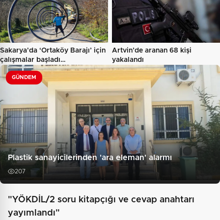
Sakarya'da ‘Ortaköy Barajı’ için
Artvin’de aranan 68 kişi
çalışmalar başladı…
yakalandı
GÜNDEM
Plastik sanayicilerinden 'ara eleman' alarmı
207
"YÖKDİL/2 soru kitapçığı ve cevap anahtarı
yayımlandı"