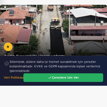
Aydın Kuyucak’ta ulaşım yatırımı
Sitemizde, sizlere daha iyi hizmet sunabilmek için çerezler
🍪
kullanılmaktadır. KVKK ve GDPR kapsamında kişisel verileriniz
işlenmektedir.
Veri Politikası
Çerezlere İzin Ver
Ana Sayfa
Gündem
Ara
Menü