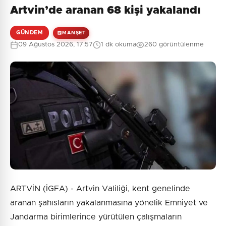
Artvin’de aranan 68 kişi yakalandı
Henüz yorum yapılmamış. İlk yorumu siz yapın!
GÜNDEM
MANŞET
09 Ağustos 2026, 17:57
1 dk okuma
260 görüntülenme
0
/2000
Güvenlik Sorusu:
3 + 7 = ?
Gönder
ARTVİN (İGFA) - Artvin Valiliği, kent genelinde
aranan şahısların yakalanmasına yönelik Emniyet ve
Jandarma birimlerince yürütülen çalışmaların