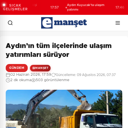
tvin’de aranan 68 kişi
Aydın Kuyucak’ta ulaşım
SICAK
17:57
17:46
GELİŞMELER
kalandı
yatırımı
Aydın’ın tüm ilçelerinde ulaşım
yatırımları sürüyor
GÜNDEM
MANŞET
02 Haziran 2026, 17:59
Güncelleme: 09 Ağustos 2026, 07:37
2 dk okuma
503 görüntülenme