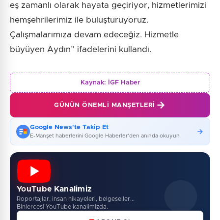
eş zamanlı olarak hayata geçiriyor, hizmetlerimizi
hemşehrilerimiz ile buluşturuyoruz.
Çalışmalarımıza devam edeceğiz. Hizmetle
büyüyen Aydın” ifadelerini kullandı.
Kaynak:
İGF Haber
GÜNÜN ÖNEMLI MANŞETLERI
Google News'te Takip Et
E-Manşet haberlerini Google Haberler'den anında okuyun
YouTube Kanalimiz
Roportajlar, insan hikayeleri, belgeseller...
Binlercesi YouTube kanalimizda.