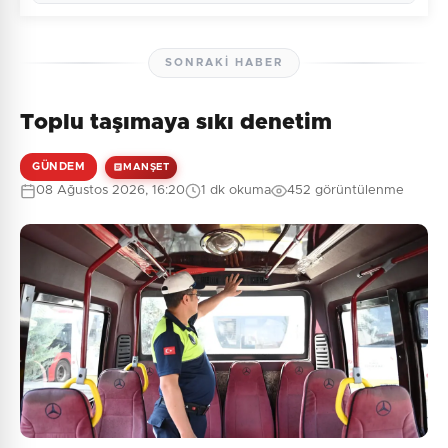
SONRAKI HABER
Toplu taşımaya sıkı denetim
Henüz yorum yapılmamış. İlk yorumu siz yapın!
GÜNDEM
MANŞET
08 Ağustos 2026, 16:20
1 dk okuma
452 görüntülenme
0
/2000
Güvenlik Sorusu:
2 + 5 = ?
Gönder