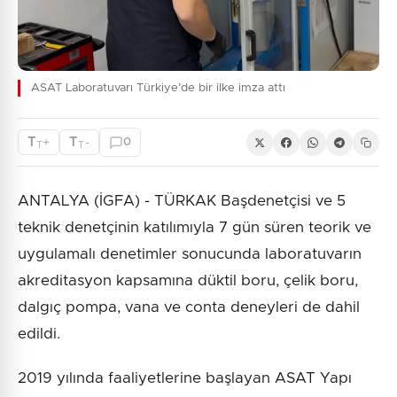
ASAT Laboratuvarı Türkiye’de bir ilke imza attı
T
T
+
-
0
T
T
ANTALYA (İGFA) - TÜRKAK Başdenetçisi ve 5
teknik denetçinin katılımıyla 7 gün süren teorik ve
uygulamalı denetimler sonucunda laboratuvarın
akreditasyon kapsamına düktil boru, çelik boru,
dalgıç pompa, vana ve conta deneyleri de dahil
edildi.
2019 yılında faaliyetlerine başlayan ASAT Yapı