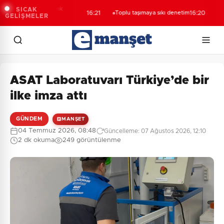
af odalarından ortak
E
SICAK
16:21
Toplu taşımaya sıkı denetim
16:20
GELİŞMELER
klama
h
ASAT Laboratuvarı Türkiye’de bir
ilke imza attı
GÜNDEM
MANŞET
04 Temmuz 2026, 08:48
Güncelleme: 07 Ağustos 2026, 12:10
2 dk okuma
249 görüntülenme