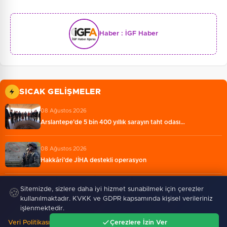
Haber :
İGF Haber
SICAK GELIŞMELER
08 Ağustos 2026
Arslantepe’de 5 bin 400 yıllık sarayın taht odası…
08 Ağustos 2026
Hakkâri’de JİHA destekli operasyon
08 Ağustos 2026
Sitemizde, sizlere daha iyi hizmet sunabilmek için çerezler
🍪
Esnaf odalarından ortak açıklama
kullanılmaktadır. KVKK ve GDPR kapsamında kişisel verileriniz
işlenmektedir.
Veri Politikası
Çerezlere İzin Ver
08 Ağustos 2026