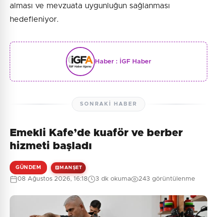
alması ve mevzuata uygunluğun sağlanması
hedefleniyor.
Haber :
İGF Haber
SONRAKI HABER
Emekli Kafe’de kuaför ve berber
hizmeti başladı
GÜNDEM
MANŞET
08 Ağustos 2026, 16:18
3 dk okuma
243 görüntülenme