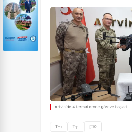
Artvin’de 4 termal drone göreve başladı
T
T
+
-
0
T
T