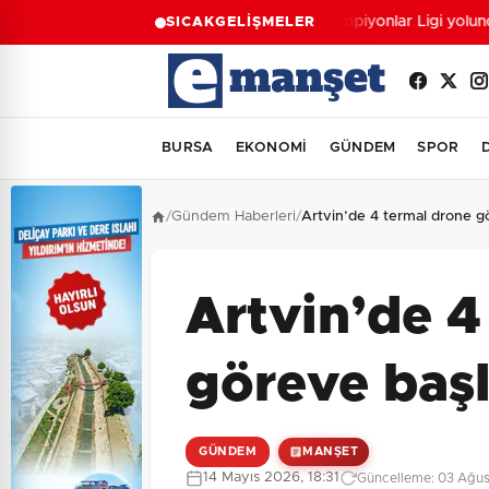
Şampiyonlar Ligi yolund
SICAK
GELİŞMELER
BURSA
EKONOMİ
GÜNDEM
SPOR
/
Gündem Haberleri
/
Artvin’de 4 termal drone g
Artvin’de 4
göreve baş
GÜNDEM
MANŞET
14 Mayıs 2026, 18:31
Güncelleme: 03 Ağus