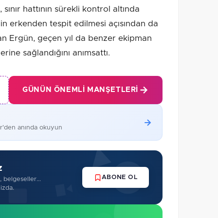
 sınır hattının sürekli kontrol altında
inin erkenden tespit edilmesi açısından da
an Ergün, geçen yıl da benzer ekipman
erine sağlandığını anımsattı.
GÜNÜN ÖNEMLI MANŞETLERI
er'den anında okuyun
z
ABONE OL
 belgeseller...
izda.