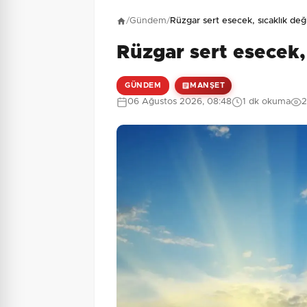
Henüz yorum yapı
/
Gündem
/
Rüzgar sert esecek, sıcaklık d
Rüzgar sert esecek
1 + 5 = ?
Güvenlik Sorusu:
GÜNDEM
MANŞET
06 Ağustos 2026, 08:48
1 dk okuma
2