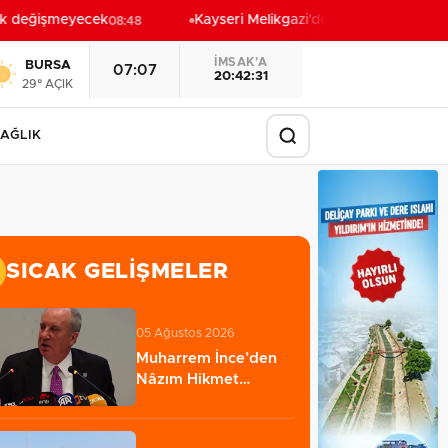
k değişmeyecek
Kayseri Melikgazi'den ücretsiz yaz kursla
08:48
İMSAK'A
BURSA
07:07
20:42:29
29° AÇIK
AĞLIK
SICAK GELIŞMELER
05 Ağustos 2026
Muharrem İnce’den
Nâzım Hikmet
göndermeli
paylaşım:…