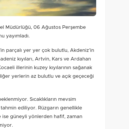
nel Müdürlüğü, 06 Ağustos Perşembe
nu yayımladı.
in parçalı yer yer çok bulutlu, Akdeniz’in
deniz kıyıları, Artvin, Kars ve Ardahan
 Kocaeli illerinin kuzey kıyılarının sağanak
diğer yerlerin az bulutlu ve açık geçeceği
 beklenmiyor. Sıcaklıkların mevsim
tahmin ediliyor. Rüzgarın genellikle
 ise güneyli yönlerden hafif, zaman
niyor.