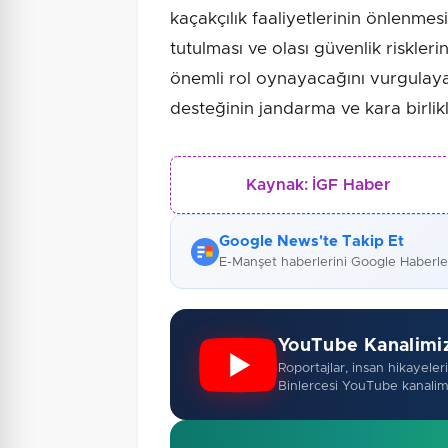
kaçakçılık faaliyetlerinin önlenmesi,
tutulması ve olası güvenlik riskler
önemli rol oynayacağını vurgulay
desteğinin jandarma ve kara birlikl
Kaynak:
İGF Haber
Google News'te Takip Et
E-Manşet haberlerini Google Haberl
YouTube Kanalimi
Roportajlar, insan hikayeleri,
Binlercesi YouTube kanalim