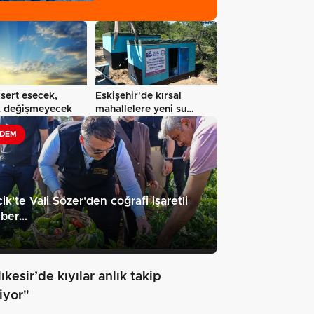
47,6…
sert esecek,
Eskişehir'de kırsal
ık değişmeyecek
mahallelere yeni su
depoları
DEM
cik'te Vali Sözer'den coğrafi işaretli
ber…
ıkesir’de kıyılar anlık takip
iyor"