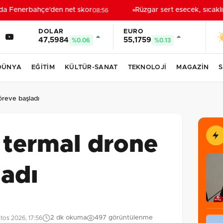
a Fenerbahçe'den net skor
Rüzgar sert esecek, sıcaklı
08:56
DOLAR
EURO
47,5984
55,1759
%0.06
%0.13
DÜNYA
EĞİTİM
KÜLTÜR-SANAT
TEKNOLOJİ
MAGAZİN
S
öreve başladı
 termal drone
ladı
2 dk okuma
497 görüntülenme
tos 2026, 17:56