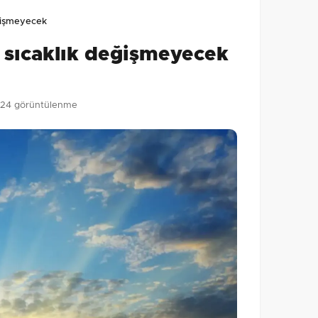
lmamış. İlk yorumu siz yapın!
eğişmeyecek
0
/2000
, sıcaklık değişmeyecek
Gönder
24 görüntülenme