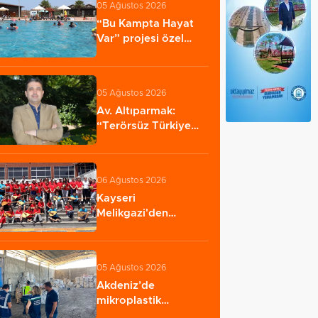
05 Ağustos 2026
“Bu Kampta Hayat
Var” projesi özel
bireylere yaz tatili…
05 Ağustos 2026
Av. Altıparmak:
“Terörsüz Türkiye
yasasının yürürlüğe…
06 Ağustos 2026
Kayseri
Melikgazi'den
ücretsiz yaz kursları
05 Ağustos 2026
Akdeniz’de
mikroplastik
denetimi... 23 tesise