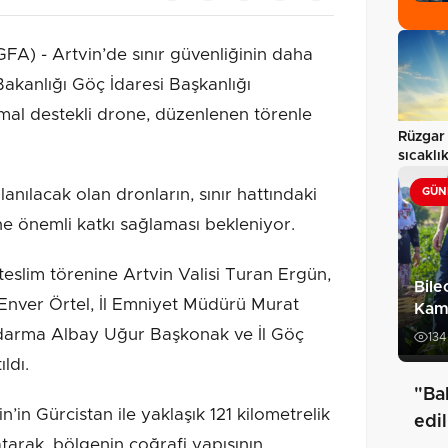
) - Artvin’de sınır güvenliğinin daha
Bakanlığı Göç İdaresi Başkanlığı
rmal destekli drone, düzenlenen törenle
Rüzgar 
sıcakl
llanılacak olan dronların, sınır hattındaki
GÜN
ne önemli katkı sağlaması bekleniyor.
 teslim törenine Artvin Valisi Turan Ergün,
Bile
nver Örtel, İl Emniyet Müdürü Murat
Kam
darma Albay Uğur Başkonak ve İl Göç
134
ldı.
"Bal
in Gürcistan ile yaklaşık 121 kilometrelik
edil
atarak, bölgenin coğrafi yapısının