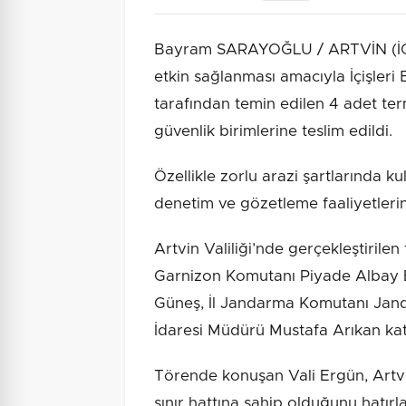
Bayram SARAYOĞLU / ARTVİN (İGFA
etkin sağlanması amacıyla İçişleri 
tarafından temin edilen 4 adet te
güvenlik birimlerine teslim edildi.
Özellikle zorlu arazi şartlarında ku
denetim ve gözetleme faaliyetleri
Artvin Valiliği’nde gerçekleştirilen
Garnizon Komutanı Piyade Albay E
Güneş, İl Jandarma Komutanı Jan
İdaresi Müdürü Mustafa Arıkan katı
Törende konuşan Vali Ergün, Artvin’
sınır hattına sahip olduğunu hatırl