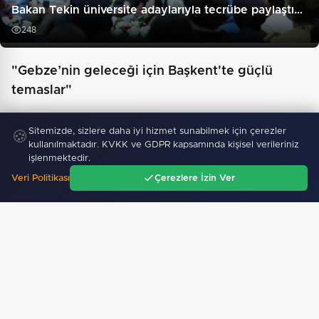
Bakan Tekin üniversite adaylarıyla tecrübe paylaştı…
248
"Gebze’nin geleceği için Başkent'te güçlü
temaslar"
Sitemizde, sizlere daha iyi hizmet sunabilmek için çerezler
🍪
kullanılmaktadır. KVKK ve GDPR kapsamında kişisel verileriniz
işlenmektedir.
Veri Politikası
Çerezlere İzin Ver
Ana Sayfa
Gündem
Ara
Menü
Antikacılar Kayseri Talas'ta buluşuyor