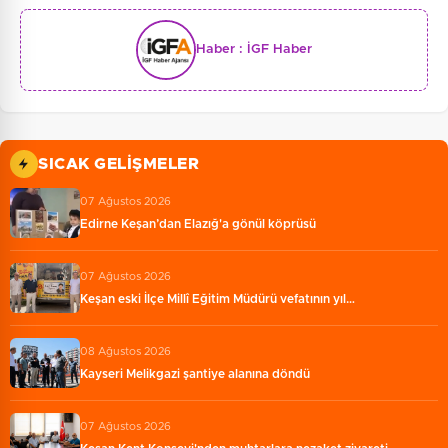
Haber :
İGF Haber
SICAK GELIŞMELER
07 Ağustos 2026
Edirne Keşan’dan Elazığ'a gönül köprüsü
07 Ağustos 2026
Keşan eski İlçe Millî Eğitim Müdürü vefatının yıl…
08 Ağustos 2026
Kayseri Melikgazi şantiye alanına döndü
07 Ağustos 2026