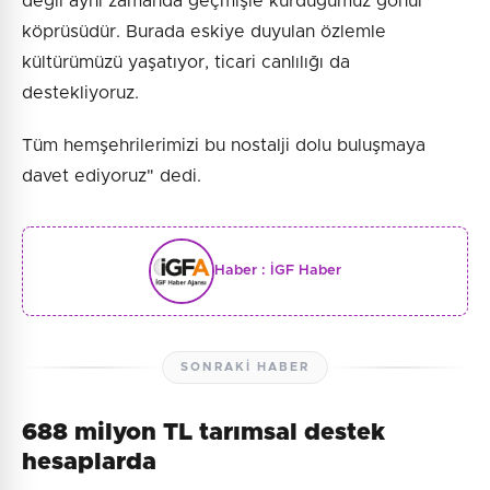
değil aynı zamanda geçmişle kurduğumuz gönül
köprüsüdür. Burada eskiye duyulan özlemle
kültürümüzü yaşatıyor, ticari canlılığı da
destekliyoruz.
Tüm hemşehrilerimizi bu nostalji dolu buluşmaya
davet ediyoruz" dedi.
Haber :
İGF Haber
SONRAKI HABER
688 milyon TL tarımsal destek
hesaplarda