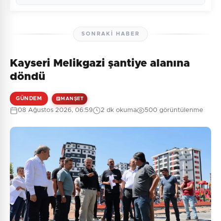
SONRAKI HABER
Kayseri Melikgazi şantiye alanına
Henüz yorum yapılmamış. İlk yorumu siz yapın!
döndü
GÜNDEM
MANŞET
08 Ağustos 2026, 06:59
2 dk okuma
500 görüntülenme
0
/2000
Güvenlik Sorusu:
9 + 9 = ?
Gönder