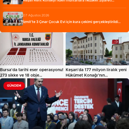
Keşan Kent Konseyi'nden muhtarlara nezaket ziyareti…
07 Ağustos 2026
İzmit'te 3 Çınar Çocuk Evi için kura çekimi gerçekleştirildi…
Bursa'da tarihi eser operasyonu!
Keşan'da 177 milyon liralık yeni
273 sikke ve 18 obje…
Hükümet Konağı'nın…
GÜNDEM