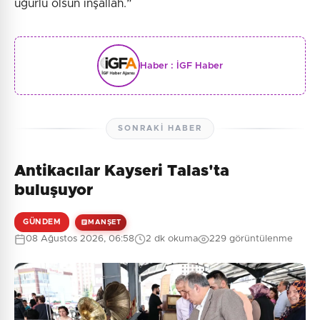
uğurlu olsun inşallah.”
Haber :
İGF Haber
SONRAKI HABER
Antikacılar Kayseri Talas'ta
buluşuyor
GÜNDEM
MANŞET
08 Ağustos 2026, 06:58
2 dk okuma
229 görüntülenme