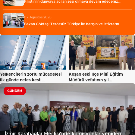
Filistin'in dünyaya açılan sesi olmaya devam edeceğiz…
07 Ağustos 2026
Bakan Göktaş: Terörsüz Türkiye ile barışın ve istikrarın…
Yelkencilerin zorlu mücadelesi
Keşan eski İlçe Millî Eğitim
ilk günde nefes kesti…
Müdürü vefatının yıl…
GÜNDEM
İzmir Karabağlar Meclisi'nde komisyonlar yeniden