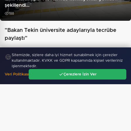
şekillendi…
188
"Bakan Tekin üniversite adaylarıyla tecrübe
paylaştı"
Sitemizde, sizlere daha iyi hizmet sunabilmek için çerezler
🍪
kullanılmaktadır. KVKK ve GDPR kapsamında kişisel verileriniz
işlenmektedir.
Veri Politikası
Çerezlere İzin Ver
Ana Sayfa
Gündem
Ara
Menü
688 milyon TL tarımsal destek hesaplarda