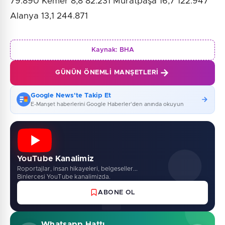
79.890 Kemer 8,8 82.231 Muratpaşa 16,7 122.947
Alanya 13,1 244.871
Kaynak:
BHA
GÜNÜN ÖNEMLI MANŞETLERI
Google News'te Takip Et
E-Manşet haberlerini Google Haberler'den anında okuyun
YouTube Kanalimiz
Roportajlar, insan hikayeleri, belgeseller...
Binlercesi YouTube kanalimizda.
ABONE OL
Whatsapp Hattı