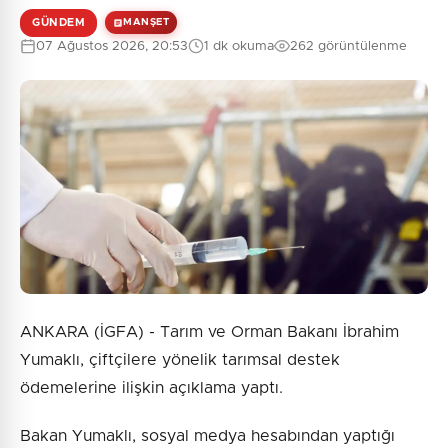
GÜNDEM
MANŞET
07 Ağustos 2026, 20:53
1 dk okuma
262 görüntülenme
0
/2000
Güvenlik Sorusu:
3 + 6 = ?
Gönder
ANKARA (İGFA) - Tarım ve Orman Bakanı İbrahim
Yumaklı, çiftçilere yönelik tarımsal destek
ödemelerine ilişkin açıklama yaptı.
Bakan Yumaklı, sosyal medya hesabından yaptığı