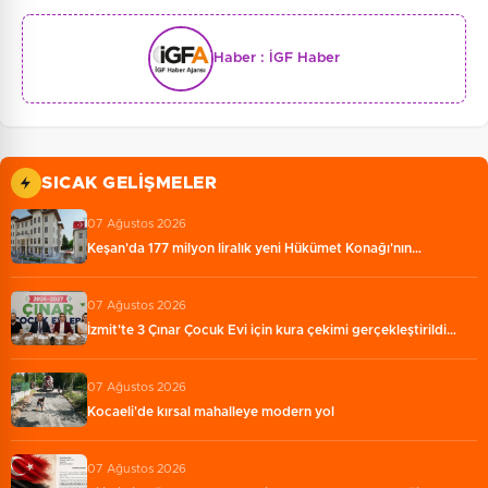
Haber :
İGF Haber
SICAK GELIŞMELER
07 Ağustos 2026
Keşan'da 177 milyon liralık yeni Hükümet Konağı'nın…
07 Ağustos 2026
İzmit'te 3 Çınar Çocuk Evi için kura çekimi gerçekleştirildi…
07 Ağustos 2026
Kocaeli'de kırsal mahalleye modern yol
07 Ağustos 2026