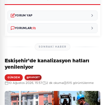
YORUM YAP
YORUMLAR
(0)
SONRAKI HABER
Eskişehir’de kanalizasyon hatları
Henüz yorum yapılmamış. İlk yorumu siz yapın!
yenileniyor
GÜNDEM
MANŞET
10 Ağustos 2026, 15:57
2 dk okuma
515 görüntülenme
0
/2000
Güvenlik Sorusu:
4 + 1 = ?