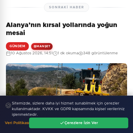
SONRAKI HABER
Alanya’nın kırsal yollarında yoğun
mesai
GÜNDEM
MANŞET
10 Ağustos 2026, 14:51
1 dk okuma
348 görüntülenme
Sitemizde, sizlere daha iyi hizmet sunabilmek için çerezler
🍪
kullanılmaktadır. KVKK ve GDPR kapsamında kişisel verileriniz
işlenmektedir.
Veri Politikası
Çerezlere İzin Ver
Ana Sayfa
Gündem
Ara
Menü