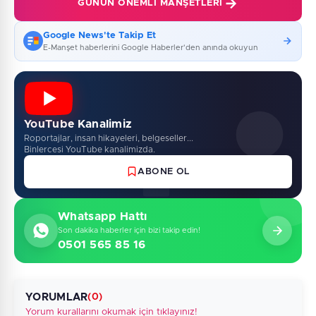
GÜNÜN ÖNEMLI MANŞETLERI
Google News'te Takip Et
E-Manşet haberlerini Google Haberler'den anında okuyun
YouTube Kanalimiz
Roportajlar, insan hikayeleri, belgeseller...
Binlercesi YouTube kanalimizda.
ABONE OL
Whatsapp Hattı
Son dakika haberler için bizi takip edin!
0501 565 85 16
YORUMLAR
(0)
Yorum kurallarını okumak için tıklayınız!