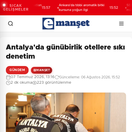
analizasyon hatları
Ankara'da tıbbi aromatik bitki
SEDEM’den b
SICAK
15:57
15:52
GELİŞMELER
kursuna yoğun ilgi
mücadeleye
Antalya'da günübirlik otellere sıkı
denetim
GÜNDEM
MANŞET
07 Temmuz 2026, 13:16
Güncelleme: 06 Ağustos 2026, 15:52
2 dk okuma
223 görüntülenme