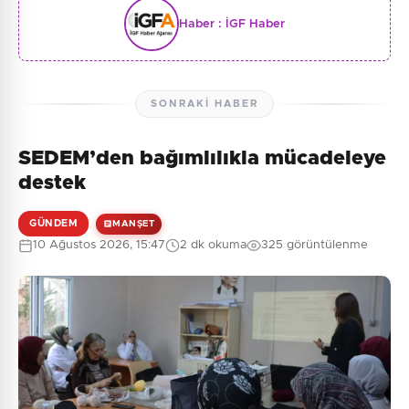
Haber :
İGF Haber
SONRAKI HABER
SEDEM’den bağımlılıkla mücadeleye
destek
GÜNDEM
MANŞET
10 Ağustos 2026, 15:47
2 dk okuma
325 görüntülenme