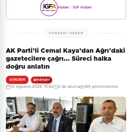
Haber :
İGF Haber
SONRAKI HABER
AK Parti’li Cemal Kaya’dan Ağrı'daki
gazetecilere çağrı... Süreci halka
doğru anlatın
GÜNDEM
MANŞET
10 Ağustos 2026, 15:42
3 dk okuma
169 görüntülenme