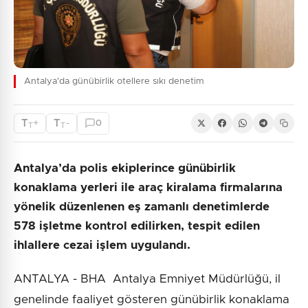
Antalya'da günübirlik otellere sıkı denetim
T
T
+
-
0
T
T
Antalya’da polis ekiplerince günübirlik
konaklama yerleri ile araç kiralama firmalarına
yönelik düzenlenen eş zamanlı denetimlerde
578 işletme kontrol edilirken, tespit edilen
ihlallere cezai işlem uygulandı.
ANTALYA - BHA Antalya Emniyet Müdürlüğü, il
genelinde faaliyet gösteren günübirlik konaklama