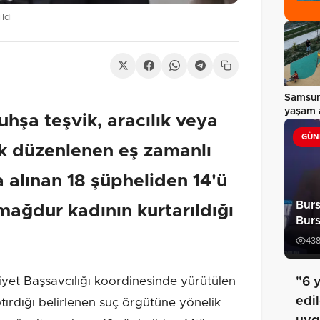
ldı
Samsun
yaşam a
hşa teşvik, aracılık veya
GÜN
k düzenlenen eş zamanlı
 alınan 18 şüpheliden 14'ü
Burs
 mağdur kadının kurtarıldığı
Burs
43
t Başsavcılığı koordinesinde yürütülen
"6 y
edil
rdığı belirlenen suç örgütüne yönelik