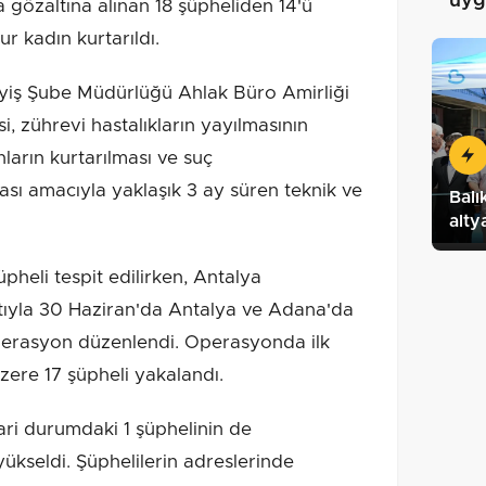
uyg
 gözaltına alınan 18 şüpheliden 14'ü
 kadın kurtarıldı.
yiş Şube Müdürlüğü Ahlak Büro Amirliği
i, zührevi hastalıkların yayılmasının
ların kurtarılması ve suç
sı amacıyla yaklaşık 3 ay süren teknik ve
Balı
alty
pheli tespit edilirken, Antalya
atıyla 30 Haziran'da Antalya ve Adana'da
operasyon düzenlendi. Operasyonda ilk
zere 17 şüpheli yakalandı.
ri durumdaki 1 şüphelinin de
yükseldi. Şüphelilerin adreslerinde