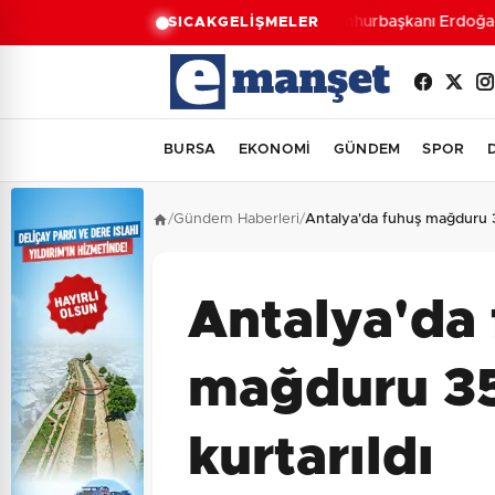
Cumhurbaşkanı Erdoğan, S
SICAK
GELİŞMELER
BURSA
EKONOMİ
GÜNDEM
SPOR
/
Gündem Haberleri
/
Antalya'da fuhuş mağduru 35
Antalya'da
mağduru 35
kurtarıldı