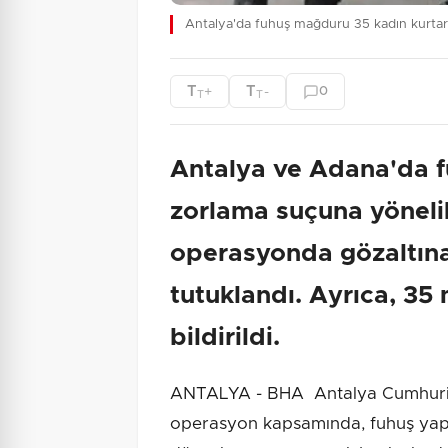
Antalya'da fuhuş mağduru 35 kadın kurtarı
T
T
+
-
0
T
T
Antalya ve Adana'da fu
zorlama suçuna yöneli
operasyonda gözaltına
tutuklandı. Ayrıca, 35
bildirildi.
ANTALYA - BHA Antalya Cumhuriye
operasyon kapsamında, fuhuş yaptı