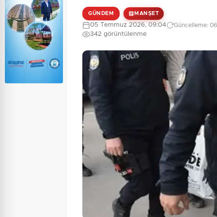
GÜNDEM
MANŞET
05 Temmuz 2026, 09:04
Güncelleme: 06
342 görüntülenme