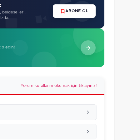
z
ABONE OL
 belgeseller...
izda.
kip edin!
Yorum kurallarını okumak için tıklayınız!