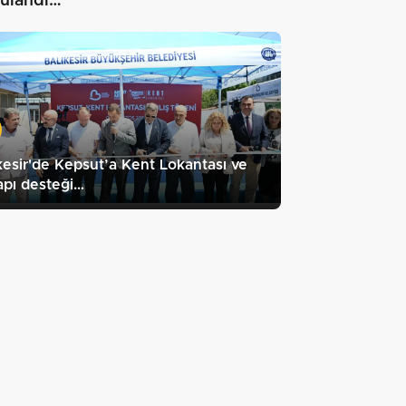
ulandı…"
kesir'de Kepsut’a Kent Lokantası ve
apı desteği…