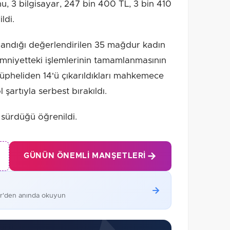
, 3 bilgisayar, 247 bin 400 TL, 3 bin 410
ldi.
andığı değerlendirilen 35 mağdur kadın
 Emniyetteki işlemlerinin tamamlanmasının
şüpheliden 14'ü çıkarıldıkları mahkemece
 şartıyla serbest bırakıldı.
n sürdüğü öğrenildi.
GÜNÜN ÖNEMLI MANŞETLERI
er'den anında okuyun