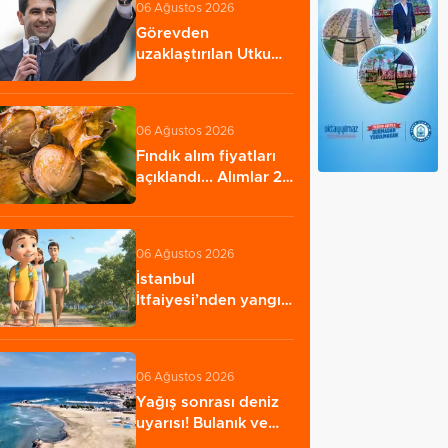
06 Ağustos 2026
Görevden
uzaklaştırılan Utku
Caner Çaykara
hakkında…
06 Ağustos 2026
Fındık alım fiyatları
açıklandı... Alımlar 24
Ağustos'ta…
06 Ağustos 2026
İstanbul
İtfaiyesi’nden yangın
riskine karşı videolu…
06 Ağustos 2026
Yağış sonrası deniz
uyarısı! Bulanık ve
kötü kokulu…