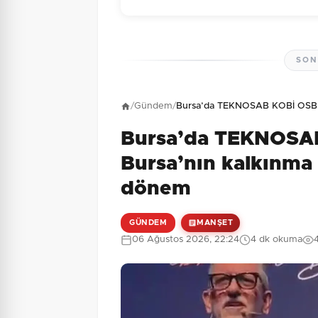
SON
Henüz yorum yapı
/
Gündem
/
Bursa’da TEKNOSAB KOBİ OSB tan
Bursa’da TEKNOSAB 
3 + 1 = ?
Güvenlik Sorusu:
Bursa’nın kalkınma
dönem
GÜNDEM
MANŞET
06 Ağustos 2026, 22:24
4 dk okuma