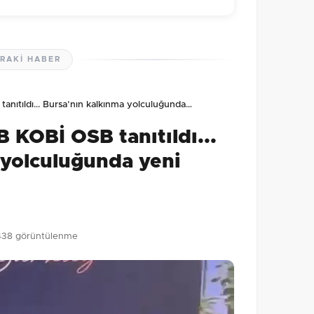
RAKI HABER
lmamış. İlk yorumu siz yapın!
ıtıldı... Bursa’nın kalkınma yolculuğunda…
0
/2000
KOBİ OSB tanıtıldı...
Gönder
 yolculuğunda yeni
438 görüntülenme