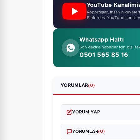
YouTube Kanalimi
Roportajlar, insan hikayeleri,
Binlercesi YouTube kanalim
Whatsapp Hattı
Son dakika haberler için bizi ta
0501 565 85 16
YORUMLAR
(0)
YORUM YAP
YORUMLAR
(0)