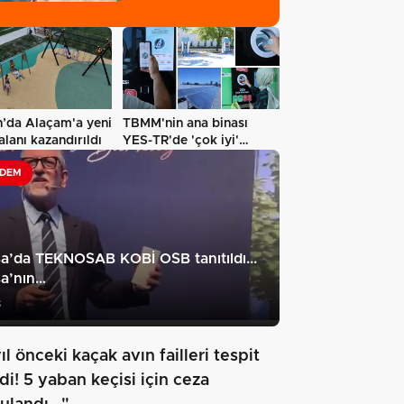
’da Alaçam'a yeni
TBMM'nin ana binası
lanı kazandırıldı
YES-TR'de 'çok iyi'
olarak sertifikalandırıldı…
DEM
a’da TEKNOSAB KOBİ OSB tanıtıldı...
a’nın…
8
ıl önceki kaçak avın failleri tespit
di! 5 yaban keçisi için ceza