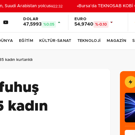
uudi Arabistan yolcusu
Bursa’da TEKNOSAB KOBİ OSB t
22:32
DOLAR
EURO
47,5993
54,9740
%0.05
%-0.10
DÜNYA
EĞİTİM
KÜLTÜR-SANAT
TEKNOLOJİ
MAGAZİN
S
 kadın kurtarıldı
 fuhuş
 kadın