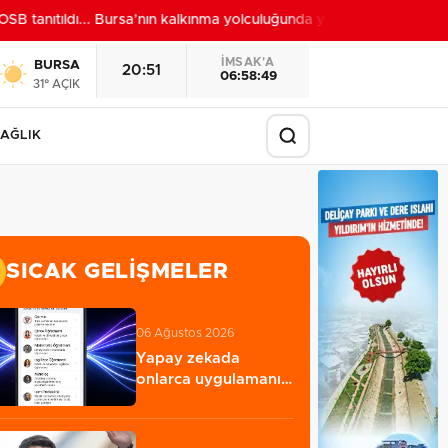
anıtıldı... Bursa’nın kalkınma yolculuğunda yeni dönem
22:24
İMSAK'A
BURSA
20:51
06:58:47
31° AÇIK
AĞLIK
SICAK GELIŞMELER
06 Ağustos 2026
Yapay zekada
onlarca uygulamanın
yerini tek asistan…