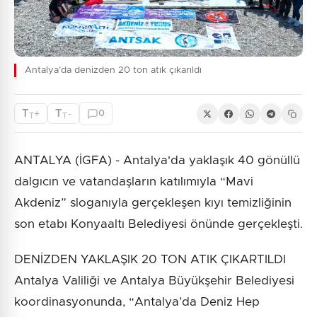
Antalya’da denizden 20 ton atık çıkarıldı
T
T
+
-
0
T
T
ANTALYA (İGFA) - Antalya'da yaklaşık 40 gönüllü
dalgıcın ve vatandaşların katılımıyla “Mavi
Akdeniz” sloganıyla gerçekleşen kıyı temizliğinin
son etabı Konyaaltı Belediyesi önünde gerçekleşti.
DENİZDEN YAKLAŞIK 20 TON ATIK ÇIKARTILDI
Antalya Valiliği ve Antalya Büyükşehir Belediyesi
koordinasyonunda, “Antalya’da Deniz Hep