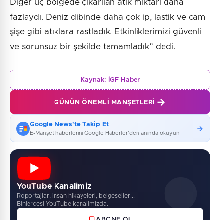
Diğer üç bölgede çıkarılan atık miktarı daha
fazlaydı. Deniz dibinde daha çok ip, lastik ve cam
şişe gibi atıklara rastladık. Etkinliklerimizi güvenli
ve sorunsuz bir şekilde tamamladık” dedi.
Kaynak:
İGF Haber
GÜNÜN ÖNEMLI MANŞETLERI
Google News'te Takip Et
E-Manşet haberlerini Google Haberler'den anında okuyun
YouTube Kanalimiz
Roportajlar, insan hikayeleri, belgeseller...
Binlercesi YouTube kanalimizda.
ABONE OL