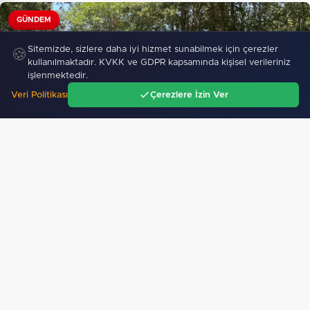
GÜNDEM
Sitemizde, sizlere daha iyi hizmet sunabilmek için çerezler
🍪
kullanılmaktadır. KVKK ve GDPR kapsamında kişisel verileriniz
işlenmektedir.
Veri Politikası
Çerezlere İzin Ver
Ana Sayfa
Gündem
Ara
Menü
Sakarya'da Dijital Detoks’un adresi Macera Park
oldu…
357
"Başkan Özel: Türkiye'nin en büyük gücü milli
ve manevi değerlerle yetişen nesillerdir…"