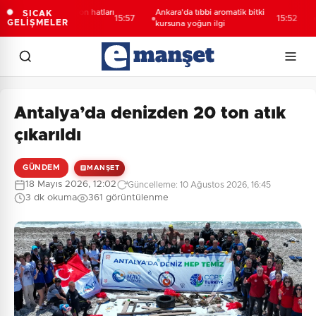
hir’de kanalizasyon hatları
Ankara'da tıbbi aromatik bitki
SED
SICAK
15:57
15:52
GELİŞMELER
niyor
kursuna yoğun ilgi
müc
Antalya’da denizden 20 ton atık
çıkarıldı
GÜNDEM
MANŞET
18 Mayıs 2026, 12:02
Güncelleme: 10 Ağustos 2026, 16:45
3 dk okuma
361 görüntülenme