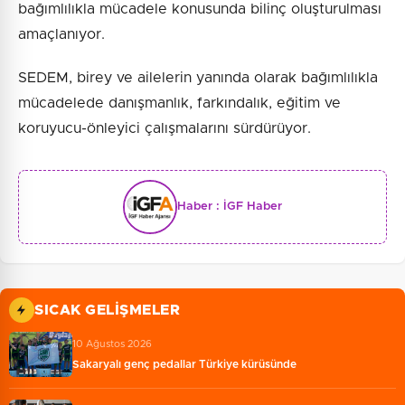
bağımlılıkla mücadele konusunda bilinç oluşturulması
amaçlanıyor.
SEDEM, birey ve ailelerin yanında olarak bağımlılıkla
mücadelede danışmanlık, farkındalık, eğitim ve
koruyucu-önleyici çalışmalarını sürdürüyor.
Haber :
İGF Haber
SICAK GELIŞMELER
10 Ağustos 2026
Sakaryalı genç pedallar Türkiye kürüsünde