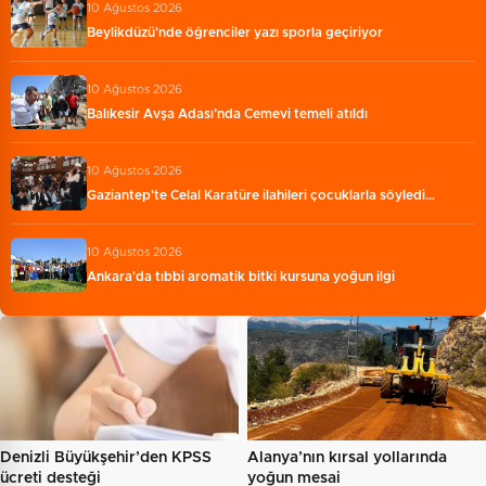
10 Ağustos 2026
Beylikdüzü'nde öğrenciler yazı sporla geçiriyor
10 Ağustos 2026
Balıkesir Avşa Adası’nda Cemevi temeli atıldı
10 Ağustos 2026
Gaziantep'te Celal Karatüre ilahileri çocuklarla söyledi…
10 Ağustos 2026
Ankara'da tıbbi aromatik bitki kursuna yoğun ilgi
Denizli Büyükşehir’den KPSS
Alanya’nın kırsal yollarında
ücreti desteği
yoğun mesai