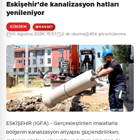
Eskişehir’de kanalizasyon hatları
Henüz yorum yapılmamış. İlk yorumu siz yapın!
yenileniyor
GÜNDEM
MANŞET
10 Ağustos 2026, 15:57
2 dk okuma
454 görüntülenme
0
/2000
Güvenlik Sorusu:
1 + 8 = ?
Gönder
ESKİŞEHİR (İGFA) - Gerçekleştirilen imalatlarla
bölgenin kanalizasyon altyapısı güçlendirilirken,