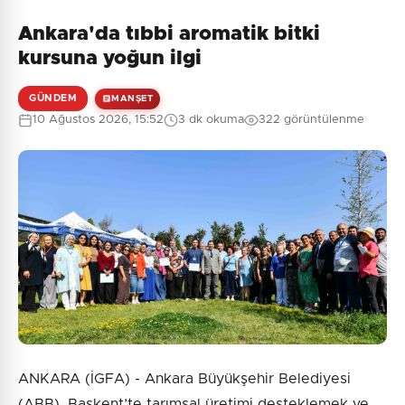
Ankara'da tıbbi aromatik bitki
kursuna yoğun ilgi
GÜNDEM
MANŞET
10 Ağustos 2026, 15:52
3 dk okuma
322 görüntülenme
ANKARA (İGFA) - Ankara Büyükşehir Belediyesi
(ABB), Başkent’te tarımsal üretimi desteklemek ve