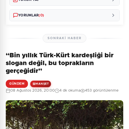
YORUMLAR
(0)
SONRAKI HABER
“Bin yıllık Türk-Kürt kardeşliği bir
Henüz yorum yapılmamış. İlk yorumu siz yapın!
slogan değil, bu toprakların
gerçeğidir”
GÜNDEM
MANŞET
0
/2000
08 Ağustos 2026, 20:00
4 dk okuma
453 görüntülenme
Güvenlik Sorusu:
2 + 2 = ?
Gönder