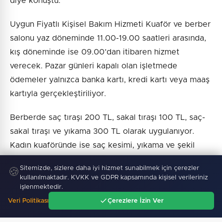
diye konuştu.
Uygun Fiyatlı Kişisel Bakım Hizmeti Kuaför ve berber
salonu yaz döneminde 11.00-19.00 saatleri arasında,
kış döneminde ise 09.00’dan itibaren hizmet
verecek. Pazar günleri kapalı olan işletmede
ödemeler yalnızca banka kartı, kredi kartı veya maaş
kartıyla gerçekleştiriliyor.
Berberde saç tıraşı 200 TL, sakal tıraşı 100 TL, saç-
sakal tıraşı ve yıkama 300 TL olarak uygulanıyor.
Kadın kuaföründe ise saç kesimi, yıkama ve şekil
verme 300 TL, kaş ve bıyık alma 100 TL, komple
Sitemizde, sizlere daha iyi hizmet sunabilmek için çerezler
🍪
bakım 200 TL ücretle sunuluyor.
kullanılmaktadır. KVKK ve GDPR kapsamında kişisel verileriniz
işlenmektedir.
Veri Politikası
Çerezlere İzin Ver
Ana Sayfa
Gündem
Ara
Menü
Haber :
İGF Haber