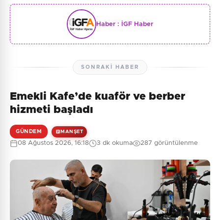
Haber :
İGF Haber
SONRAKI HABER
Emekli Kafe’de kuaför ve berber
hizmeti başladı
GÜNDEM
MANŞET
08 Ağustos 2026, 16:18
3 dk okuma
287 görüntülenme