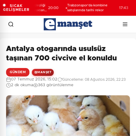
ıllık Türk-Kürt kardeşliği
Trabzonspor’da kombine
Esna
SICAK
20:00
17:43
GELİŞMELER
ogan değil, bu toprakların
satışlarında tarihi rekor
açı
idir”
Antalya otogarında usulsüz
taşınan 700 civcive el konuldu
GÜNDEM
MANŞET
07 Temmuz 2026, 15:02
Güncelleme: 08 Ağustos 2026, 22:23
2 dk okuma
363 görüntülenme