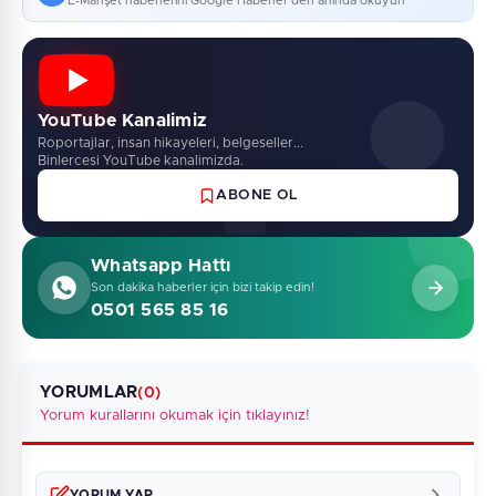
E-Manşet haberlerini Google Haberler'den anında okuyun
YouTube Kanalimiz
Roportajlar, insan hikayeleri, belgeseller...
Binlercesi YouTube kanalimizda.
ABONE OL
Whatsapp Hattı
Son dakika haberler için bizi takip edin!
0501 565 85 16
YORUMLAR
(0)
Yorum kurallarını okumak için tıklayınız!
YORUM YAP