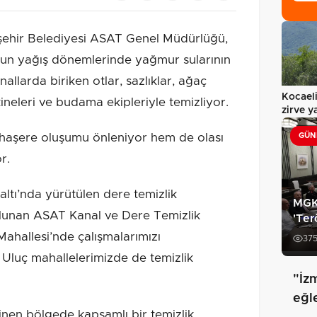
ehir Belediyesi ASAT Genel Müdürlüğü,
ğun yağış dönemlerinde yağmur sularının
allarda biriken otlar, sazlıklar, ağaç
Kocaeli
kineleri ve budama ekipleriyle temizliyor.
zirve 
 haşere oluşumu önleniyor hem de olası
GÜN
r.
’nda yürütülen dere temizlik
MGK
bulunan ASAT Kanal ve Dere Temizlik
'Ter
ahallesi’nde çalışmalarımızı
37
Uluç mahallelerimizde de temizlik
"İz
eğl
linen bölgede kapsamlı bir temizlik