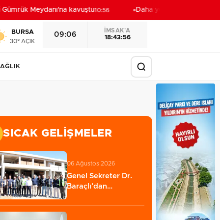
 Gümrük Meydanı'na kavuştu
Daha yeşil Milas için yoğun 
10:56
İMSAK'A
BURSA
09:06
18:43:54
30° AÇIK
AĞLIK
SICAK GELIŞMELER
06 Ağustos 2026
Genel Sekreter Dr.
Baraçlı’dan
Gölcük’teki
projelere…