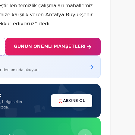
ştirilen temizlik çalışmaları mahallemiz
mize karşılık veren Antalya Büyükşehir
ekkür ediyoruz” dedi.
GÜNÜN ÖNEMLI MANŞETLERI
er'den anında okuyun
z
ABONE OL
 belgeseller...
izda.