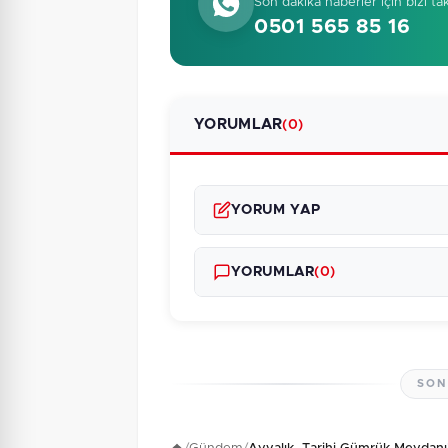
Son dakika haberler için bizi ta
0501 565 85 16
YORUMLAR
(0)
YORUM YAP
YORUMLAR
(0)
SON
Henüz yorum yapı