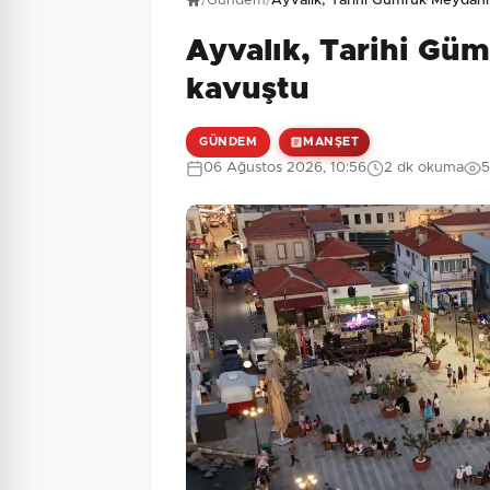
/
Gündem
/
Ayvalık, Tarihi Gümrük Meydanı
Ayvalık, Tarihi Gü
1 + 10 = ?
Güvenlik Sorusu:
kavuştu
GÜNDEM
MANŞET
06 Ağustos 2026, 10:56
2 dk okuma
5