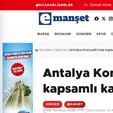
Prof. Dr. Osman Köse, M
SICAK
GELİŞMELER
BURSA
EKONOMİ
GÜNDEM
SPOR
/
Gündem Haberleri
/
Antalya Konyaaltı’nda kapsa
Antalya Ko
kapsamlı ka
GÜNDEM
MANŞET
08 Temmuz 2026, 11:10
Güncelleme: 05 A