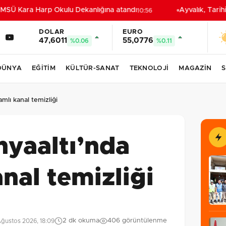
SÜ Kara Harp Okulu Dekanlığına atandı
Ayvalık, Tarihi
10:56
DOLAR
EURO
47,6011
55,0776
%0.06
%0.11
DÜNYA
EĞİTİM
KÜLTÜR-SANAT
TEKNOLOJİ
MAGAZİN
S
mlı kanal temizliği
nyaaltı’nda
nal temizliği
2 dk okuma
406 görüntülenme
ğustos 2026, 18:09