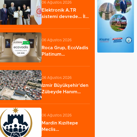
06 Ağustos 2026
Elektronik A.TR
sistemi devrede... İlk
ihracatı kadın…
06 Ağustos 2026
Roca Grup, EcoVadis
Platinum
Madalyası’nı üst
üste…
06 Ağustos 2026
İzmir Büyükşehir'den
Zübeyde Hanım
Stadı açıklaması…
06 Ağustos 2026
Mardin Kızıltepe
Meclis
Platformu’ndan