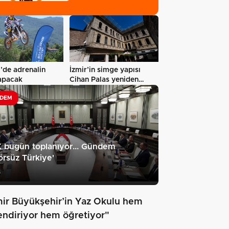
'sanal kumar'…
’de adrenalin
İzmir’in simge yapısı
yapacak
Cihan Palas yeniden
hayat buluyor…
DEM
 bugün toplanıyor... Gündem
örsüz Türkiye'
5
mir Büyükşehir’in Yaz Okulu hem
endiriyor hem öğretiyor"