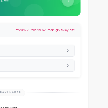
kip edin!
Yorum kurallarını okumak için tıklayınız!
RAKI HABER
lmamış. İlk yorumu siz yapın!