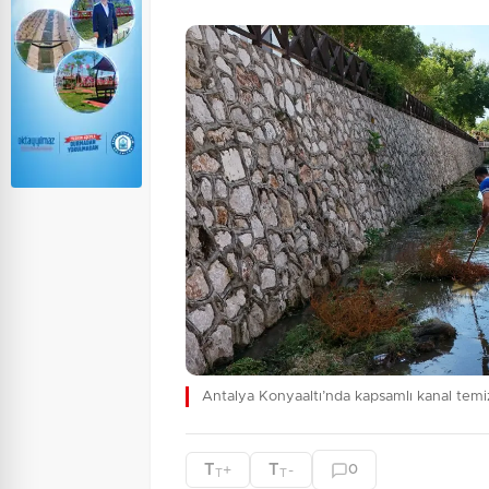
Antalya Konyaaltı’nda kapsamlı kanal temiz
T
T
+
-
0
T
T