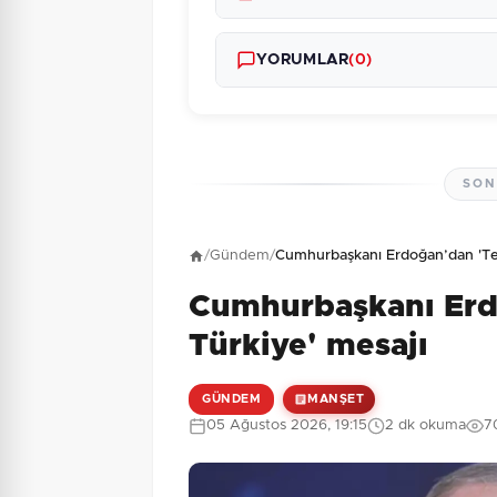
YORUMLAR
(0)
SON
Henüz yorum yapı
/
Gündem
/
Cumhurbaşkanı Erdoğan’dan 'Ter
Cumhurbaşkanı Erd
8 + 8 = ?
Güvenlik Sorusu:
Türkiye' mesajı
GÜNDEM
MANŞET
05 Ağustos 2026, 19:15
2 dk okuma
7