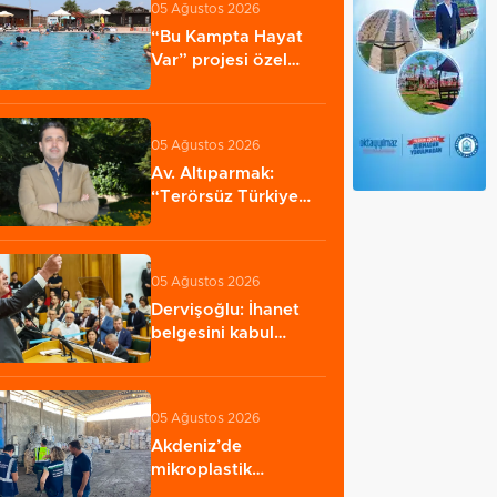
05 Ağustos 2026
“Bu Kampta Hayat
Var” projesi özel
bireylere yaz tatili…
05 Ağustos 2026
Av. Altıparmak:
“Terörsüz Türkiye
yasasının yürürlüğe…
05 Ağustos 2026
Dervişoğlu: İhanet
belgesini kabul
etmeyeceğiz
05 Ağustos 2026
Akdeniz’de
mikroplastik
denetimi... 23 tesise