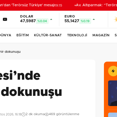
an 'Terörsüz Türkiye' mesajı
Av. Altıparmak: “Terörsüz 
19:15
DOLAR
EURO
47,5987
55,1427
%0.04
%0.19
DÜNYA
EĞİTİM
KÜLTÜR-SANAT
TEKNOLOJİ
MAGAZİN
S
hir dokunuşu
esi’nde
 dokunuşu
2 dk okuma
469 görüntülenme
os 2026, 16:18