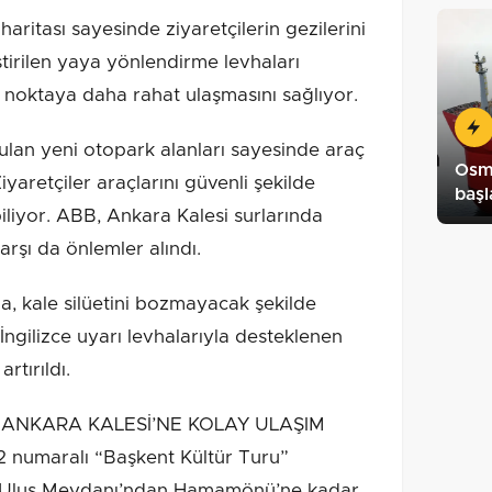
haritası sayesinde ziyaretçilerin gezilerini
eştirilen yaya yönlendirme levhaları
eri noktaya daha rahat ulaşmasını sağlıyor.
lan yeni otopark alanları sayesinde araç
Osma
iyaretçiler araçlarını güvenli şekilde
başl
ebiliyor. ABB, Ankara Kalesi surlarında
rşı da önlemler alındı.
na, kale silüetini bozmayacak şekilde
 İngilizce uyarı levhalarıyla desteklenen
rtırıldı.
 ANKARA KALESİ’NE KOLAY ULAŞIM
2 numaralı “Başkent Kültür Turu”
e, Ulus Meydanı’ndan Hamamönü’ne kadar