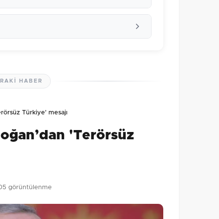
RAKI HABER
lmamış. İlk yorumu siz yapın!
örsüz Türkiye' mesajı
0
/2000
oğan’dan 'Terörsüz
Gönder
05 görüntülenme