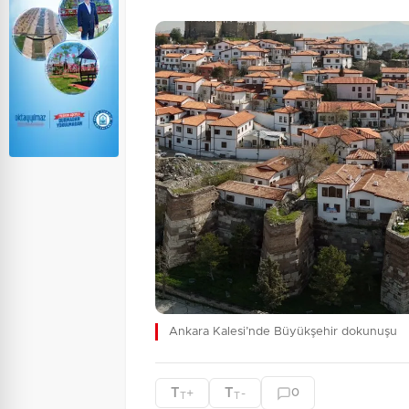
Ankara Kalesi’nde Büyükşehir dokunuşu
T
T
+
-
0
T
T