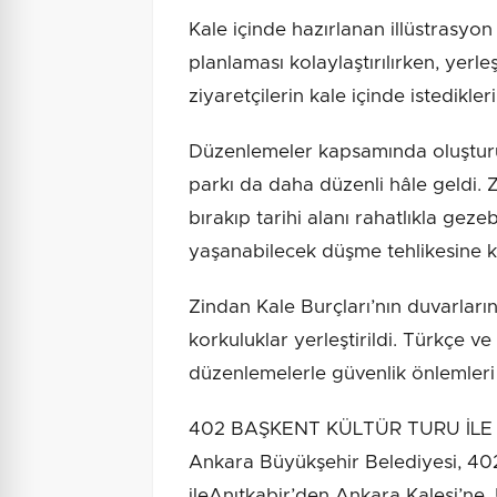
Kale içinde hazırlanan illüstrasyon 
planlaması kolaylaştırılırken, yerl
ziyaretçilerin kale içinde istedikl
Düzenlemeler kapsamında oluşturu
parkı da daha düzenli hâle geldi. Z
bırakıp tarihi alanı rahatlıkla gez
yaşanabilecek düşme tehlikesine ka
Zindan Kale Burçları’nın duvarları
korkuluklar yerleştirildi. Türkçe ve
düzenlemelerle güvenlik önlemleri a
402 BAŞKENT KÜLTÜR TURU İLE
Ankara Büyükşehir Belediyesi, 40
ileAnıtkabir’den Ankara Kalesi’n