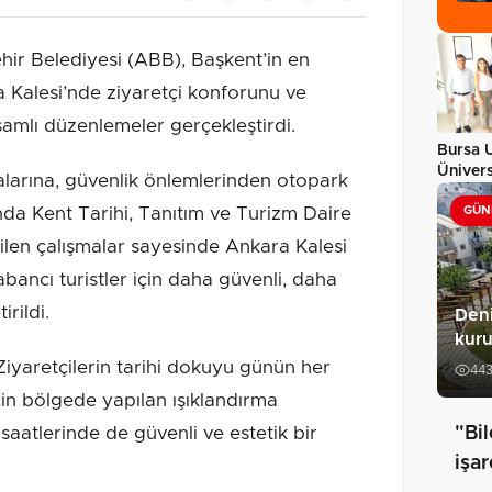
r Belediyesi (ABB), Başkent’in en
a Kalesi’nde ziyaretçi konforunu ve
amlı düzenlemeler gerçekleştirdi.
Bursa 
Ünivers
larına, güvenlik önlemlerinden otopark
Sanatla
da Kent Tarihi, Tanıtım ve Turizm Daire
GÜN
ilen çalışmalar sayesinde Ankara Kalesi
bancı turistler için daha güvenli, daha
irildi.
Deni
kuru
aretçilerin tarihi dokuyu günün her
44
in bölgede yapılan ışıklandırma
saatlerinde de güvenli ve estetik bir
"Bil
işa