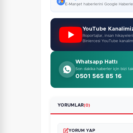
E-Manşet haberlerini Google Haberl
YouTube Kanalimi
Roportajlar, insan hikayeleri,
Binlercesi YouTube kanalim
Whatsapp Hattı
Son dakika haberler için bizi ta
0501 565 85 16
YORUMLAR
(0)
YORUM YAP