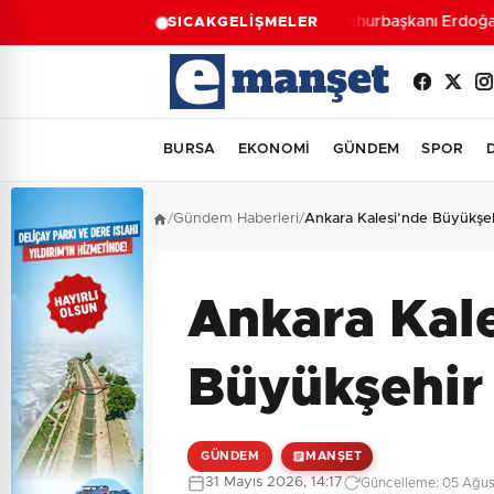
Cumhurbaşkanı Erdoğan’d
SICAK
GELİŞMELER
BURSA
EKONOMİ
GÜNDEM
SPOR
/
Gündem Haberleri
/
Ankara Kalesi’nde Büyükşe
Ankara Kal
Büyükşehir
GÜNDEM
MANŞET
31 Mayıs 2026, 14:17
Güncelleme: 05 Ağust