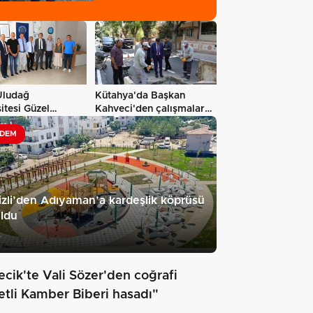
47,6…
Uludağ
Kütahya'da Başkan
itesi Güzel
Kahveci'den çalışmalara
r Fakültesi…
yakın mercek…
DEM
zli’den Adıyaman’a kardeşlik köprüsü
ldu
3
ecik'te Vali Sözer'den coğrafi
retli Kamber Biberi hasadı"