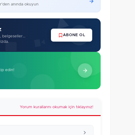
er'den anında okuyun
z
ABONE OL
 belgeseller...
izda.
kip edin!
Yorum kurallarını okumak için tıklayınız!