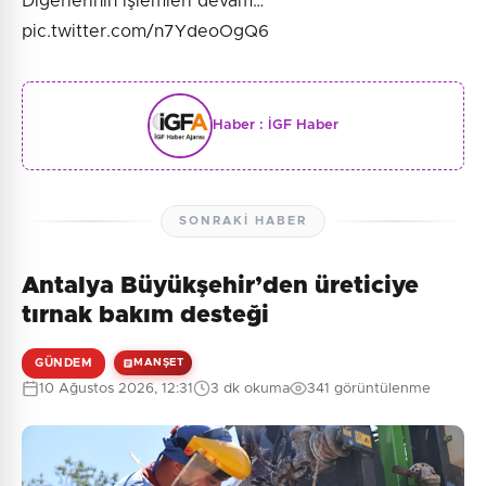
Diğerlerinin işlemleri devam…
pic.twitter.com/n7YdeoOgQ6
Haber :
İGF Haber
SONRAKI HABER
Antalya Büyükşehir’den üreticiye
tırnak bakım desteği
GÜNDEM
MANŞET
10 Ağustos 2026, 12:31
3 dk okuma
341 görüntülenme