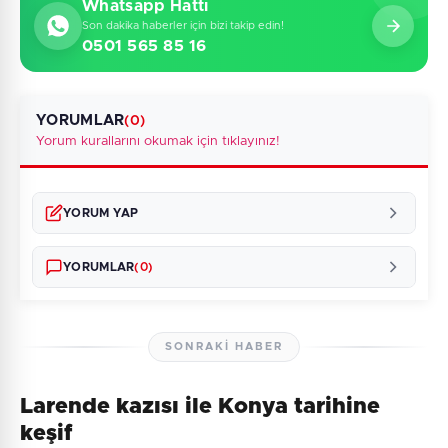
Whatsapp Hattı
Son dakika haberler için bizi takip edin!
0501 565 85 16
YORUMLAR
(0)
Yorum kurallarını okumak için tıklayınız!
YORUM YAP
YORUMLAR
(0)
SONRAKI HABER
Larende kazısı ile Konya tarihine
Henüz yorum yapılmamış. İlk yorumu siz yapın!
keşif