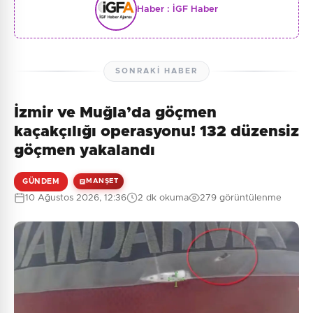
Haber :
İGF Haber
SONRAKI HABER
İzmir ve Muğla’da göçmen
kaçakçılığı operasyonu! 132 düzensiz
göçmen yakalandı
GÜNDEM
MANŞET
10 Ağustos 2026, 12:36
2 dk okuma
279 görüntülenme