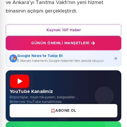
ve Ankara’yı Tanıtma Vakfı’nın yeni hizmet
binasının açılışını gerçekleştirdi.
Kaynak:
İGF Haber
GÜNÜN ÖNEMLI MANŞETLERI
Google News'te Takip Et
E-Manşet haberlerini Google Haberler'den anında okuyun
YouTube Kanalimiz
Roportajlar, insan hikayeleri, belgeseller...
Binlercesi YouTube kanalimizda.
ABONE OL