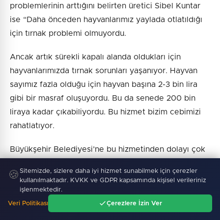
problemlerinin arttığını belirten üretici Sibel Kuntar
ise “Daha önceden hayvanlarımız yaylada otlatıldığı
için tırnak problemi olmuyordu.
Ancak artık sürekli kapalı alanda oldukları için
hayvanlarımızda tırnak sorunları yaşanıyor. Hayvan
sayımız fazla olduğu için hayvan başına 2-3 bin lira
gibi bir masraf oluşuyordu. Bu da senede 200 bin
liraya kadar çıkabiliyordu. Bu hizmet bizim cebimizi
rahatlatıyor.
Büyükşehir Belediyesi’ne bu hizmetinden dolayı çok
teşekkür ederiz. Allah razı olsun” diye konuştu.
Sitemizde, sizlere daha iyi hizmet sunabilmek için çerezler
🍪
kullanılmaktadır. KVKK ve GDPR kapsamında kişisel verileriniz
işlenmektedir.
Veri Politikası
Çerezlere İzin Ver
Haber :
İGF Haber
Ana Sayfa
Gündem
Ara
Menü