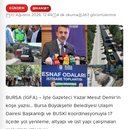
GÜNDEM
MANŞET
10 Ağustos 2026, 12:44
4 dk okuma
367 görüntülenme
BURSA (İGFA) – İşte Gazeteci Yazar Mesut Demir’in
köşe yazısı… Bursa Büyükşehir Belediyesi Ulaşım
Dairesi Başkanlığı ve BUSKİ koordinasyonuyla 17
ilçede yol yenileme, altyapı ve üst yapı çalışmaları