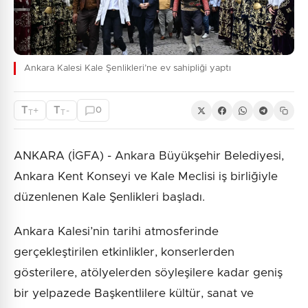
Ankara Kalesi Kale Şenlikleri’ne ev sahipliği yaptı
T
T
+
-
0
T
T
ANKARA (İGFA) - Ankara Büyükşehir Belediyesi,
Ankara Kent Konseyi ve Kale Meclisi iş birliğiyle
düzenlenen Kale Şenlikleri başladı.
Ankara Kalesi’nin tarihi atmosferinde
gerçekleştirilen etkinlikler, konserlerden
gösterilere, atölyelerden söyleşilere kadar geniş
bir yelpazede Başkentlilere kültür, sanat ve