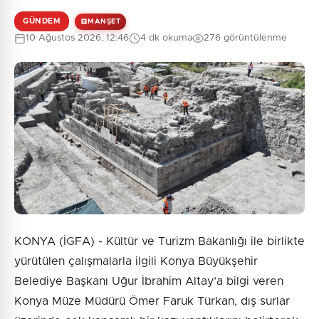
GÜNDEM
MANŞET
10 Ağustos 2026, 12:46
4 dk okuma
276 görüntülenme
0
/2000
Güvenlik Sorusu:
4 + 10 = ?
Gönder
KONYA (İGFA) - Kültür ve Turizm Bakanlığı ile birlikte
yürütülen çalışmalarla ilgili Konya Büyükşehir
Belediye Başkanı Uğur İbrahim Altay’a bilgi veren
Konya Müze Müdürü Ömer Faruk Türkan, dış surlar