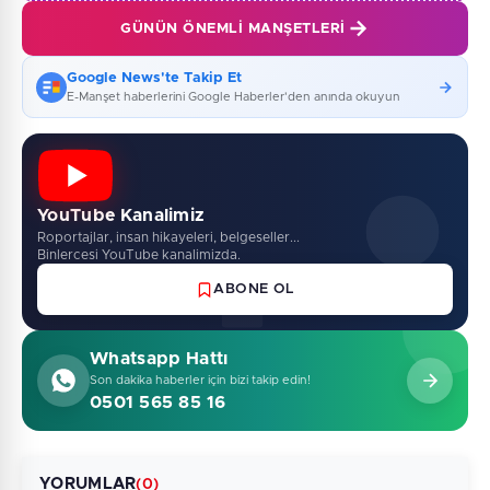
GÜNÜN ÖNEMLI MANŞETLERI
Google News'te Takip Et
E-Manşet haberlerini Google Haberler'den anında okuyun
YouTube Kanalimiz
Roportajlar, insan hikayeleri, belgeseller...
Binlercesi YouTube kanalimizda.
ABONE OL
Whatsapp Hattı
Son dakika haberler için bizi takip edin!
0501 565 85 16
YORUMLAR
(0)