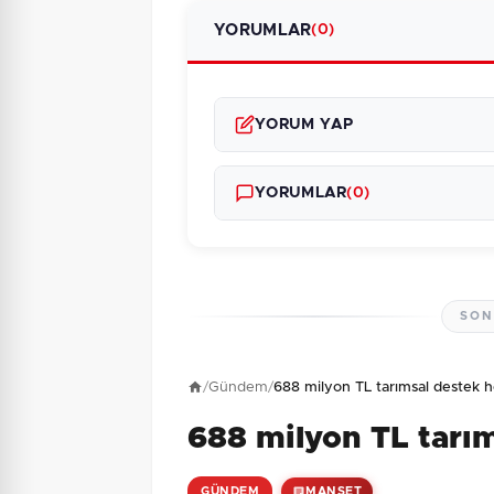
YORUMLAR
(0)
YORUM YAP
YORUMLAR
(0)
SON
Henüz yorum yapı
/
Gündem
/
688 milyon TL tarımsal destek h
688 milyon TL tarı
8 + 4 = ?
Güvenlik Sorusu:
GÜNDEM
MANŞET