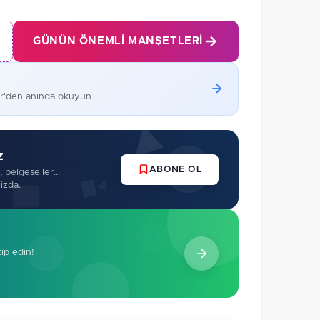
GÜNÜN ÖNEMLI MANŞETLERI
er'den anında okuyun
z
ABONE OL
 belgeseller...
izda.
kip edin!