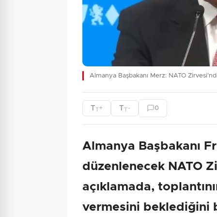
Almanya Başbakanı Merz: NATO Zirvesi'n
T
T
+
-
0
T
T
Almanya Başbakanı Fr
düzenlenecek NATO Zir
açıklamada, toplantını
vermesini beklediğini 