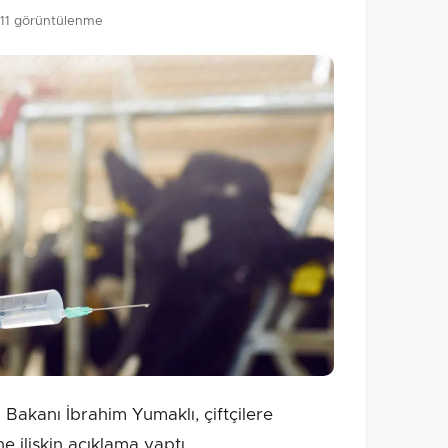
11 görüntülenme
akanı İbrahim Yumaklı, çiftçilere
 ilişkin açıklama yaptı.