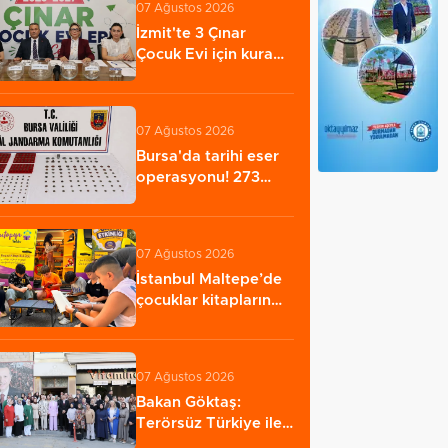
07 Ağustos 2026
İzmit'te 3 Çınar
Çocuk Evi için kura
çekimi
gerçekleştirildi…
07 Ağustos 2026
Bursa'da tarihi eser
operasyonu! 273
sikke ve 18 obje…
07 Ağustos 2026
İstanbul Maltepe’de
çocuklar kitapların
renkli dünyasında…
07 Ağustos 2026
Bakan Göktaş:
Terörsüz Türkiye ile
barışın ve istikrarın…