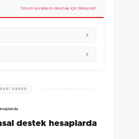
Yorum kurallarını okumak için tıklayınız!
RAKI HABER
lmamış. İlk yorumu siz yapın!
esaplarda
0
/2000
msal destek hesaplarda
Gönder