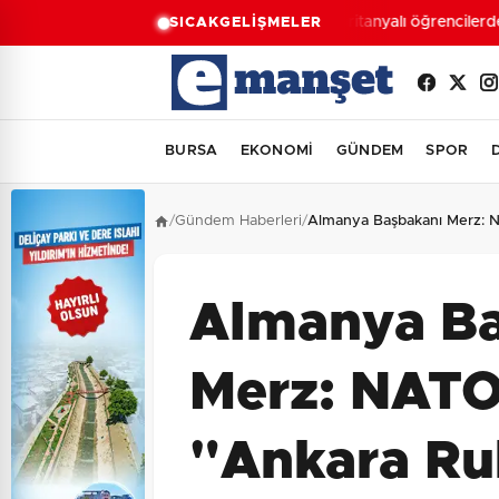
Moritanyalı öğrencilerden
SICAK
GELİŞMELER
BURSA
EKONOMİ
GÜNDEM
SPOR
/
Gündem Haberleri
/
Almanya Başbakanı Merz: 
Almanya Ba
Merz: NATO
"Ankara Ru