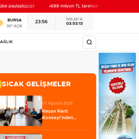
 paylaştı
688 milyon TL tarımsal destek hesaplarda
20:57
20:
İMSAK'A
BURSA
23:56
03:53:10
30° AÇIK
AĞLIK
SICAK GELIŞMELER
07 Ağustos 2026
Keşan Kent
Konseyi'nden
muhtarlara nezaket
ziyareti…