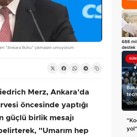
688 mil
destek
den "Ankara Ruhu" çıkmasını umuyorum
GÜN
Baka
iedrich Merz, Ankara'da
tecr
vesi öncesinde yaptığı
24
n güçlü birlik mesajı
"Ko
yol
belirterek, "Umarım hep