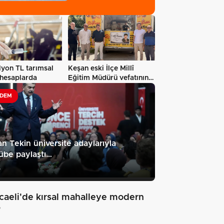
yon TL tarımsal
Keşan eski İlçe Millî
 hesaplarda
Eğitim Müdürü vefatının
yıl…
DEM
n Tekin üniversite adaylarıyla
übe paylaştı…
5
caeli'de kırsal mahalleye modern
"