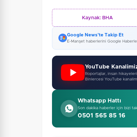
Kaynak:
BHA
Google News'te Takip Et
E-Manşet haberlerini Google Haberl
YouTube Kanalimi
Roportajlar, insan hikayeleri,
Binlercesi YouTube kanalim
Whatsapp Hattı
Son dakika haberler için bizi ta
0501 565 85 16