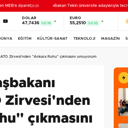
 MEB'e ziyaret
Bakan Tekin üniversite adaylarıyla tecrübe
21:01
DOLAR
EURO
47,7436
55,2510
%0.18
%0.32
DÜNYA
EĞİTİM
KÜLTÜR-SANAT
TEKNOLOJİ
MAGAZİN
S
NATO Zirvesi'nden "Ankara Ruhu" çıkmasını umuyorum
şbakanı
 Zirvesi'nden
hu" çıkmasını