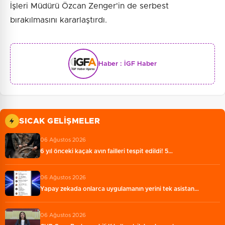
İşleri Müdürü Özcan Zenger'in de serbest
bırakılmasını kararlaştırdı.
Haber :
İGF Haber
SICAK GELIŞMELER
06 Ağustos 2026
6 yıl önceki kaçak avın failleri tespit edildi! 5…
06 Ağustos 2026
Yapay zekada onlarca uygulamanın yerini tek asistan…
06 Ağustos 2026