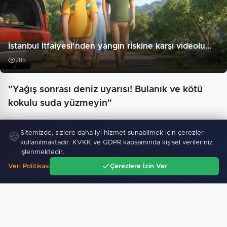
İstanbul İtfaiyesi’nden yangın riskine karşı videolu…
285
"Yağış sonrası deniz uyarısı! Bulanık ve kötü
kokulu suda yüzmeyin"
Sitemizde, sizlere daha iyi hizmet sunabilmek için çerezler
🍪
kullanılmaktadır. KVKK ve GDPR kapsamında kişisel verileriniz
işlenmektedir.
Veri Politikası
Çerezlere İzin Ver
Ana Sayfa
Gündem
Ara
Menü
Balıkesir'de Kepsut’a Kent Lokantası ve altyapı