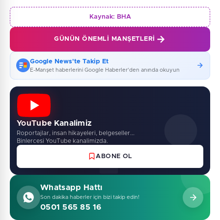
Kaynak:
BHA
GÜNÜN ÖNEMLI MANŞETLERI
Google News'te Takip Et
E-Manşet haberlerini Google Haberler'den anında okuyun
YouTube Kanalimiz
Roportajlar, insan hikayeleri, belgeseller...
Binlercesi YouTube kanalimizda.
ABONE OL
Whatsapp Hattı
Son dakika haberler için bizi takip edin!
0501 565 85 16