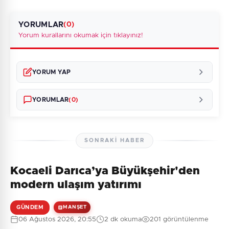
YORUMLAR
(0)
Yorum kurallarını okumak için tıklayınız!
YORUM YAP
YORUMLAR
(0)
SONRAKI HABER
Kocaeli Darıca’ya Büyükşehir'den
Henüz yorum yapılmamış. İlk yorumu siz yapın!
modern ulaşım yatırımı
GÜNDEM
MANŞET
06 Ağustos 2026, 20:55
2 dk okuma
201 görüntülenme
0
/2000