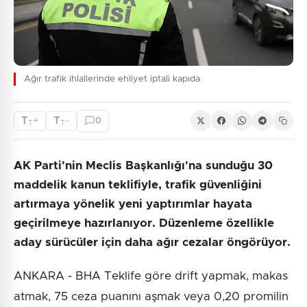
Ağır trafik ihlallerinde ehliyet iptali kapıda
T
T
+
-
0
T
T
AK Parti'nin Meclis Başkanlığı'na sunduğu 30
maddelik kanun teklifiyle, trafik güvenliğini
artırmaya yönelik yeni yaptırımlar hayata
geçirilmeye hazırlanıyor. Düzenleme özellikle
aday sürücüler için daha ağır cezalar öngörüyor.
ANKARA - BHA Teklife göre drift yapmak, makas
atmak, 75 ceza puanını aşmak veya 0,20 promilin