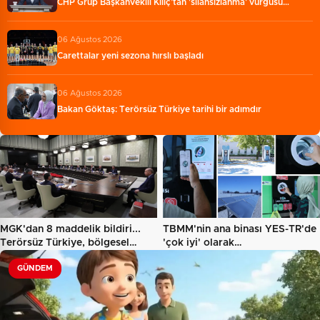
CHP Grup Başkanvekili Kılıç’tan 'silahsızlanma' vurgusu…
06 Ağustos 2026
Carettalar yeni sezona hırslı başladı
06 Ağustos 2026
Bakan Göktaş: Terörsüz Türkiye tarihi bir adımdır
MGK'dan 8 maddelik bildiri...
TBMM'nin ana binası YES-TR'de
Terörsüz Türkiye, bölgesel…
'çok iyi' olarak
sertifikalandırıldı…
GÜNDEM