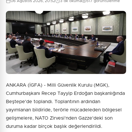
06 Ağustos 2026, 20:52
3 dk okuma
517 görüntülenme
ANKARA (İGFA) - Milli Güvenlik Kurulu (MGK),
Cumhurbaşkanı Recep Tayyip Erdoğan başkanlığında
Beştepe'de toplandı. Toplantının ardından
yayımlanan bildiride, terörle mücadeleden bölgesel
gelişmelere, NATO Zirvesi'nden Gazze'deki son
duruma kadar birçok başlık değerlendirildi.