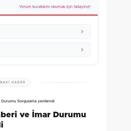
Yorum kurallarını okumak için tıklayınız!
RAKI HABER
lmamış. İlk yorumu siz yapın!
r Durumu Sorgulama yenilendi
0
/2000
hberi ve İmar Durumu
Gönder
i