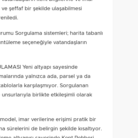
 ve şeffaf bir şekilde ulaşabilmesi
eniledi.
rumu Sorgulama sistemleri; harita tabanlı
rüntüleme seçeneğiyle vatandaşların
MASI Yeni altyapı sayesinde
alarında yalnızca ada, parsel ya da
 tablolarla karşılaşmıyor. Sorgulanan
nsurlarıyla birlikte etkileşimli olarak
odel, imar verilerine erişimi pratik bir
ürelerini de belirgin şekilde kısaltıyor.
leme altyapısı sayesinde Kent Rehberi