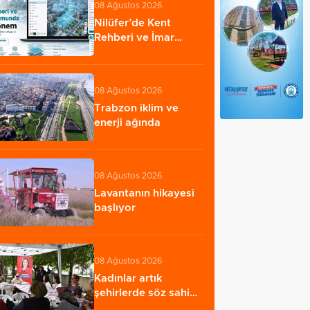
08 Ağustos 2026
Nilüfer’de Kent
Rehberi ve İmar
Durumu Sorgulama
yenilendi…
08 Ağustos 2026
Trabzon iklim ve
enerji ağında
08 Ağustos 2026
Lavantanın hikayesi
başlıyor
08 Ağustos 2026
Kadınlar artık
şehirlerde söz sahibi
oluyor