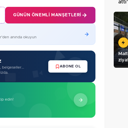
attı
GÜNÜN ÖNEMLI MANŞETLERI
er'den anında okuyun
Malt
ziya
z
ABONE OL
 belgeseller...
izda.
kip edin!