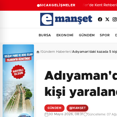
Nilüfer’de Kent Rehberi
SICAK
GELİŞMELER
BURSA
EKONOMİ
GÜNDEM
SPOR
/
Gündem Haberleri
/
Adıyaman'daki kazada 5 kişi
Adıyaman'd
kişi yaralan
GÜNDEM
MANŞET
30 Mayıs 2026, 08:31
Güncelleme: 07 Ağu