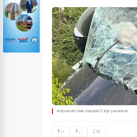
Adıyaman'daki kazada 5 kişi yaralandı
T
T
+
-
0
T
T