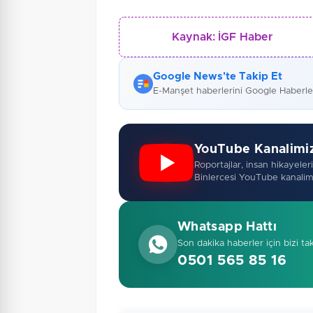
Kaynak:
İGF Haber
Google News'te Takip Et
E-Manşet haberlerini Google Haberl
YouTube Kanalimi
Roportajlar, insan hikayeleri,
Binlercesi YouTube kanalim
Whatsapp Hattı
Son dakika haberler için bizi ta
0501 565 85 16