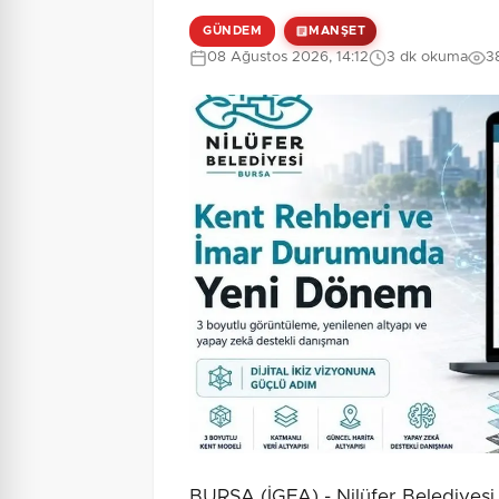
GÜNDEM
MANŞET
08 Ağustos 2026, 14:12
3 dk okuma
3
BURSA (İGFA) - Nilüfer Belediyesi,