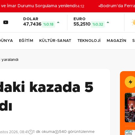
 ve İmar Durumu Sorgulama yenilendi
Bodrum’da Ferrari’l
14:12
DOLAR
EURO
47,7436
55,2510
%0.18
%0.32
DÜNYA
EĞİTİM
KÜLTÜR-SANAT
TEKNOLOJİ
MAGAZİN
S
 yaralandı
aki kazada 5
dı
1 dk okuma
540 görüntülenme
stos 2026, 08:41