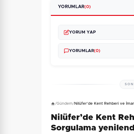
YORUMLAR
(0)
YORUM YAP
YORUMLAR
(0)
SON
Henüz yorum yapı
/
Gündem
/
Nilüfer’de Kent Rehberi ve İma
Nilüfer’de Kent Re
9 + 10 = ?
Güvenlik Sorusu:
Sorgulama yenilend