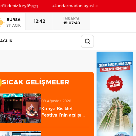
i deniz keyfi!
Jandarmadan uyuşturucu operasyonu: 1 şü
14:11
İMSAK'A
BURSA
12:42
15:07:38
31° AÇIK
AĞLIK
SICAK GELIŞMELER
08 Ağustos 2026
Konya Bisiklet
Festivali’nin açılışı
coşkuyla
gerçekleşti…