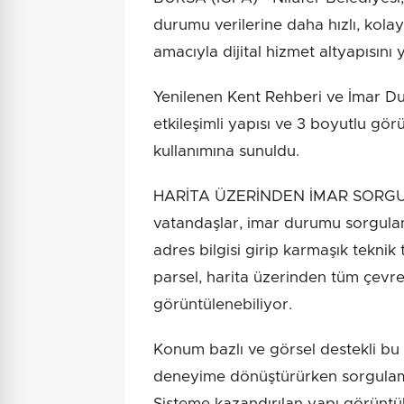
durumu verilerine daha hızlı, kolay
amacıyla dijital hizmet altyapısını y
Yenilenen Kent Rehberi ve İmar Du
etkileşimli yapısı ve 3 boyutlu gö
kullanımına sunuldu.
HARİTA ÜZERİNDEN İMAR SORGULA
vatandaşlar, imar durumu sorgulam
adres bilgisi girip karmaşık teknik
parsel, harita üzerinden tüm çevre u
görüntülenebiliyor.
Konum bazlı ve görsel destekli bu m
deneyime dönüştürürken sorgulama s
Sisteme kazandırılan yapı görüntü