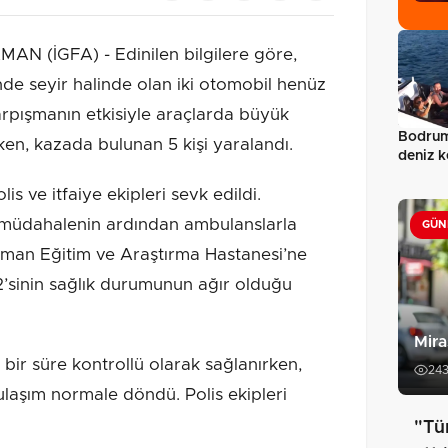
(İGFA) - Edinilen bilgilere göre,
e seyir halinde olan iki otomobil henüz
arpışmanın etkisiyle araçlarda büyük
Bodrum’
n, kazada bulunan 5 kişi yaralandı.
deniz k
is ve itfaiye ekipleri sevk edildi.
lk müdahalenin ardından ambulanslarla
GÜN
aman Eğitim ve Araştırma Hastanesi’ne
n 2’sinin sağlık durumunun ağır olduğu
Mira
bir süre kontrollü olarak sağlanırken,
24
 ulaşım normale döndü. Polis ekipleri
"Tü