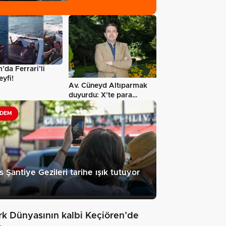
da Ferrari’li
eyfi!
Av. Cüneyd Altıparmak
duyurdu: X’te para
kazanma sistemi…
DEM
s Şantiye Gezileri tarihe ışık tutuyor
3
rk Dünyasının kalbi Keçiören’de