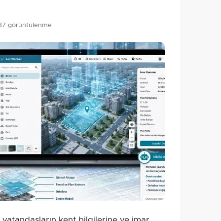
87 görüntülenme
 vatandaşların kent bilgilerine ve imar