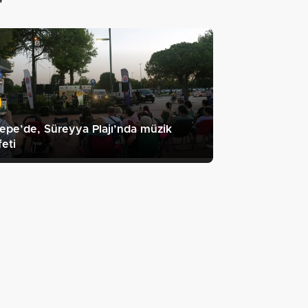
"
epe’de, Süreyya Plajı’nda müzik
feti