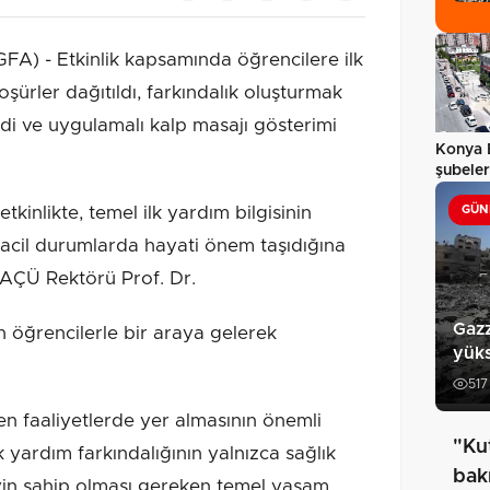
) - Etkinlik kapsamında öğrencilere ilk
şürler dağıtıldı, farkındalık oluşturmak
ldi ve uygulamalı kalp masajı gösterimi
Konya 
şubeler
yaygınl
tkinlikte, temel ilk yardım bilgisinin
GÜN
 acil durumlarda hayati önem taşıdığına
n AÇÜ Rektörü Prof. Dr.
Gazz
n öğrencilerle bir araya gelerek
yüks
517
n faaliyetlerde yer almasının önemli
"Ku
 yardım farkındalığının yalnızca sağlık
bak
reyin sahip olması gereken temel yaşam