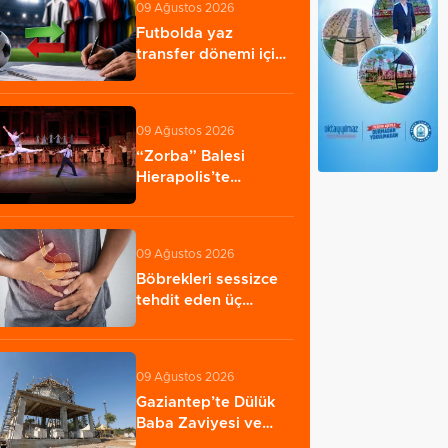
09 Ağustos 2026
Futbolda yaz
transfer dönemi için
kritik tarih: 4…
09 Ağustos 2026
“Zorba” Balesi
Hierapolis’te
sahnelendi
09 Ağustos 2026
Böbrekleri sessizce
tehdit eden üç
hastalık
09 Ağustos 2026
Gaziantep’te Dülük
Baba Zaviyesi ve
Türbesi asıl yerinde…