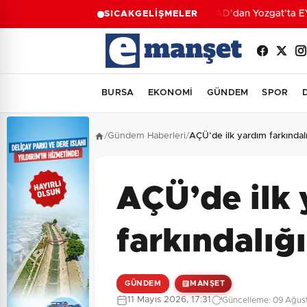
AFAD’dan Yozgat’ta EYY 
SICAK
GELİŞMELER
BURSA
EKONOMİ
GÜNDEM
SPOR
/
Gündem Haberleri
/
AÇÜ’de ilk yardım farkındalığ
AÇÜ’de ilk
farkındalığı
GÜNDEM
MANŞET
11 Mayıs 2026, 17:31
Güncelleme: 09 Ağus