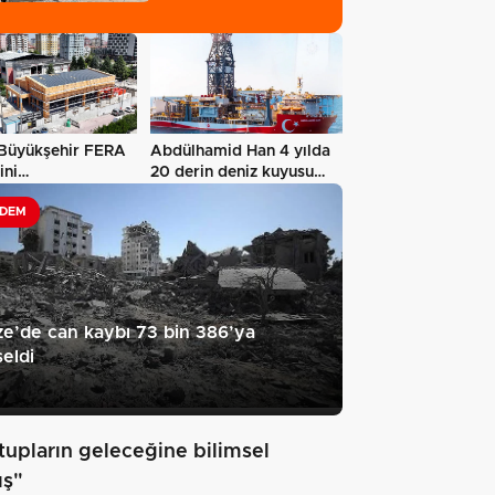
Büyükşehir FERA
Abdülhamid Han 4 yılda
ini
20 derin deniz kuyusu
aştırıyor
tamamladı…
DEM
e’de can kaybı 73 bin 386’ya
eldi
tupların geleceğine bilimsel
ış"