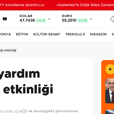
konutlarına ziyaret
Gaziantep’te Dülük Baba Zaviyesi ve
15:04
DOLAR
EURO
47,7436
55,2510
%0.18
%0.32
DÜNYA
EĞİTİM
KÜLTÜR-SANAT
TEKNOLOJİ
MAGAZİN
S
ı etkinliği
 yardım
 etkinliği
1 dk okuma
442 görüntülenme
tos 2026, 02:06