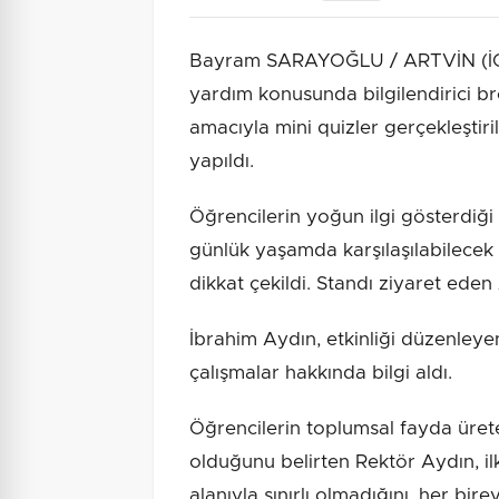
Bayram SARAYOĞLU / ARTVİN (İGFA
yardım konusunda bilgilendirici bro
amacıyla mini quizler gerçekleştiri
yapıldı.
Öğrencilerin yoğun ilgi gösterdiği e
günlük yaşamda karşılaşılabilecek
dikkat çekildi. Standı ziyaret ede
İbrahim Aydın, etkinliği düzenleye
çalışmalar hakkında bilgi aldı.
Öğrencilerin toplumsal fayda ürete
olduğunu belirten Rektör Aydın, ilk
alanıyla sınırlı olmadığını, her bi