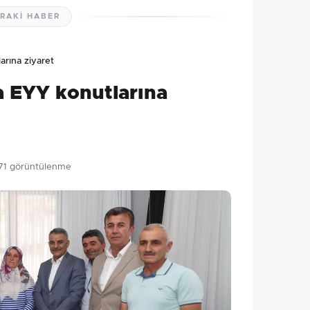
RAKI HABER
lmamış. İlk yorumu siz yapın!
rına ziyaret
0
/2000
 EYY konutlarına
Gönder
71 görüntülenme