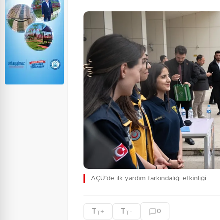
AÇÜ’de ilk yardım farkındalığı etkinliği
T
T
+
-
0
T
T