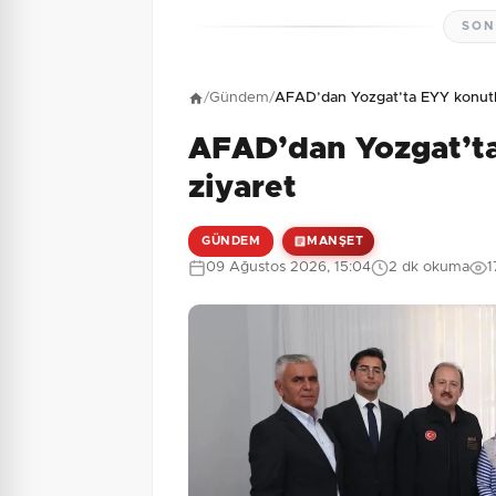
SON
Henüz yorum yapı
/
Gündem
/
AFAD’dan Yozgat’ta EYY konutla
AFAD’dan Yozgat’ta
8 + 5 = ?
Güvenlik Sorusu:
ziyaret
GÜNDEM
MANŞET
09 Ağustos 2026, 15:04
2 dk okuma
1