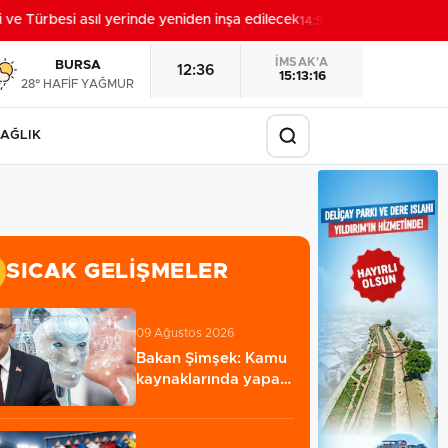
 Türbesi asıl yerinde yeniden inşa edilecek
Sakarya'da '
14:57
İMSAK'A
BURSA
12:36
15:13:14
28° HAFİF YAĞMUR
AĞLIK
SICAK GELIŞMELER
09 Ağustos 2026
Bakan Şimşek: Kamu
kaynaklarında yapay
zekâ dönemi