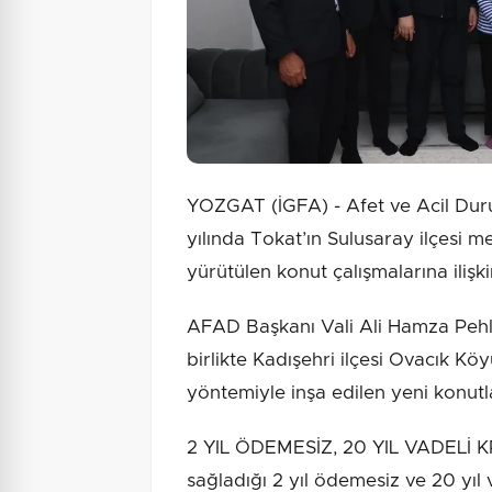
YOZGAT (İGFA) - Afet ve Acil Dur
yılında Tokat’ın Sulusaray ilçesi 
yürütülen konut çalışmalarına ilişk
AFAD Başkanı Vali Ali Hamza Pehli
birlikte Kadışehri ilçesi Ovacık K
yöntemiyle inşa edilen yeni konutlar
2 YIL ÖDEMESİZ, 20 YIL VADELİ K
sağladığı 2 yıl ödemesiz ve 20 yıl v