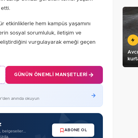
etti.
tür etkinliklerle hem kampüs yaşamını
rin sosyal sorumluluk, iletişim ve
eliştirdiğini vurgulayarak emeği geçen
Avcı
kurt
GÜNÜN ÖNEMLI MANŞETLERI
er'den anında okuyun
z
ABONE OL
 belgeseller...
izda.