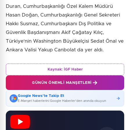
Duran, Cumhurbaşkanlığı Özel Kalem Müdürü
Hasan Doğan, Cumhurbaşkanlığı Genel Sekreteri
Hakkı Susmaz, Cumhurbaşkanı Dış Politika ve
Güvenlik Başdanışmanı Akif Çağatay Kılıç,
Türkiye'nin Washington Büyükelçisi Sedat Önal ve
Ankara Valisi Yakup Canbolat da yer aldı.
Kaynak:
İGF Haber
GÜNÜN ÖNEMLI MANŞETLERI
Google News'te Takip Et
E-Manşet haberlerini Google Haberler'den anında okuyun