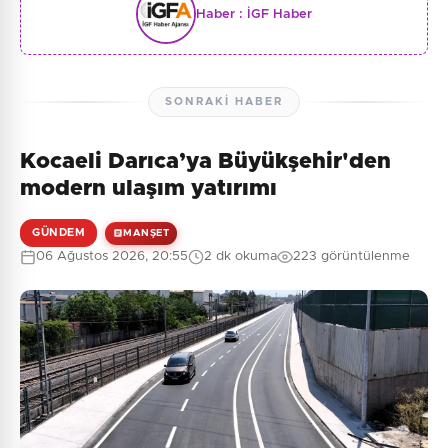
Haber :
İGF Haber
SONRAKI HABER
Kocaeli Darıca’ya Büyükşehir'den
modern ulaşım yatırımı
GÜNDEM
MANŞET
06 Ağustos 2026, 20:55
2 dk okuma
223 görüntülenme