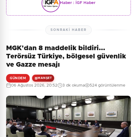
Haber :
İGF Haber
SONRAKI HABER
MGK'dan 8 maddelik bildiri...
Terörsüz Türkiye, bölgesel güvenlik
ve Gazze mesajı
GÜNDEM
MANŞET
06 Ağustos 2026, 20:52
3 dk okuma
524 görüntülenme