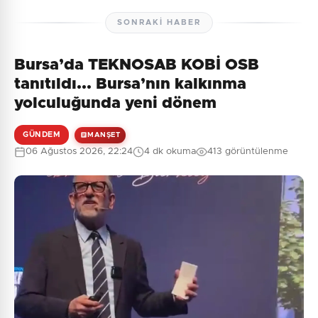
SONRAKI HABER
Bursa’da TEKNOSAB KOBİ OSB
Henüz yorum yapılmamış. İlk yorumu siz yapın!
tanıtıldı... Bursa’nın kalkınma
yolculuğunda yeni dönem
GÜNDEM
MANŞET
0
/2000
06 Ağustos 2026, 22:24
4 dk okuma
413 görüntülenme
Güvenlik Sorusu:
10 + 6 = ?
Gönder