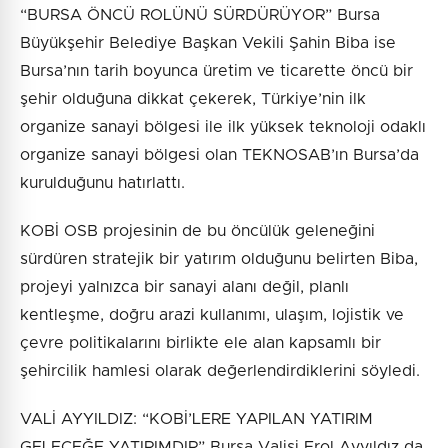
“BURSA ÖNCÜ ROLÜNÜ SÜRDÜRÜYOR” Bursa
Büyükşehir Belediye Başkan Vekili Şahin Biba ise
Bursa’nın tarih boyunca üretim ve ticarette öncü bir
şehir olduğuna dikkat çekerek, Türkiye’nin ilk
organize sanayi bölgesi ile ilk yüksek teknoloji odaklı
organize sanayi bölgesi olan TEKNOSAB’ın Bursa’da
kurulduğunu hatırlattı.
KOBİ OSB projesinin de bu öncülük geleneğini
sürdüren stratejik bir yatırım olduğunu belirten Biba,
projeyi yalnızca bir sanayi alanı değil, planlı
kentleşme, doğru arazi kullanımı, ulaşım, lojistik ve
çevre politikalarını birlikte ele alan kapsamlı bir
şehircilik hamlesi olarak değerlendirdiklerini söyledi.
VALİ AYYILDIZ: “KOBİ’LERE YAPILAN YATIRIM
GELECEĞE YATIRIMDIR” Bursa Valisi Erol Ayyıldız da