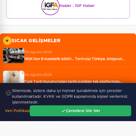
Haber :
İGF Haber
SICAK GELIŞMELER
06 Ağustos 2026
MGK'dan 8 maddelik bildiri... Terörsüz Türkiye, bölgesel…
06 Ağustos 2026
Türk Tarih Kurumu’ndan tarihi içerikler tek platformda…
Sitemizde, sizlere daha iyi hizmet sunabilmek için çerezler
🍪
kullanılmaktadır. KVKK ve GDPR kapsamında kişisel verileriniz
06 Ağustos 2026
işlenmektedir.
Türkiye ile Vietnam arasında 'hava'da yeni dönem...…
Veri Politikası
Çerezlere İzin Ver
Ana Sayfa
Gündem
Ara
Menü
06 Ağustos 2026
Görevden uzaklaştırılan Utku Caner Çaykara hakkında…