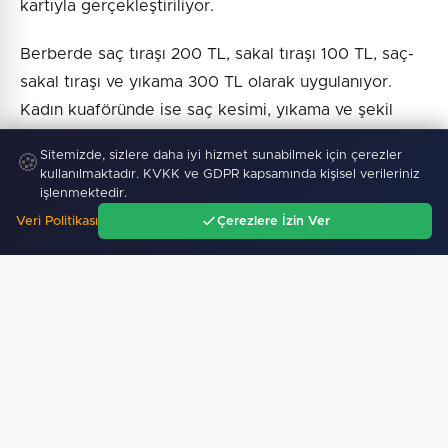
kartıyla gerçekleştiriliyor.
Berberde saç tıraşı 200 TL, sakal tıraşı 100 TL, saç-
sakal tıraşı ve yıkama 300 TL olarak uygulanıyor.
Kadın kuaföründe ise saç kesimi, yıkama ve şekil
verme 300 TL, kaş ve bıyık alma 100 TL, komple
Sitemizde, sizlere daha iyi hizmet sunabilmek için çerezler
🍪
bakım 200 TL ücretle sunuluyor.
kullanılmaktadır. KVKK ve GDPR kapsamında kişisel verileriniz
işlenmektedir.
Veri Politikası
Çerezlere İzin Ver
Ana Sayfa
Gündem
Ara
Menü
Haber :
İGF Haber
SICAK GELIŞMELER
08 Ağustos 2026
Emekli Kafe’de kuaför ve berber hizmeti başladı