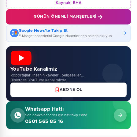
Kaynak:
BHA
GÜNÜN ÖNEMLI MANŞETLERI
Google News'te Takip Et
E-Manşet haberlerini Google Haberler'den anında okuyun
YouTube Kanalimiz
Roportajlar, insan hikayeleri, belgeseller...
Binlercesi YouTube kanalimizda.
ABONE OL
Whatsapp Hattı
Son dakika haberler için bizi takip edin!
0501 565 85 16