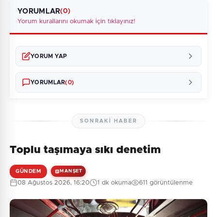
YORUMLAR
(0)
Yorum kurallarını okumak için tıklayınız!
YORUM YAP
YORUMLAR
(0)
SONRAKI HABER
Toplu taşımaya sıkı denetim
Henüz yorum yapılmamış. İlk yorumu siz yapın!
GÜNDEM
MANŞET
08 Ağustos 2026, 16:20
1 dk okuma
611 görüntülenme
0
/2000
Güvenlik Sorusu: