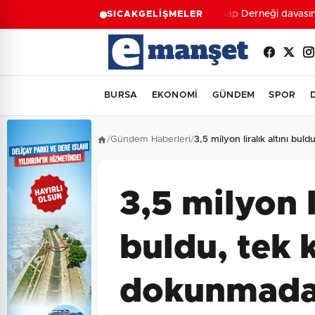
Ahbap Derneği davasında 
SICAK
GELİŞMELER
BURSA
EKONOMİ
GÜNDEM
SPOR
/
Gündem Haberleri
/
3,5 milyon liralık altını bu
3,5 milyon l
buldu, tek 
dokunmadan