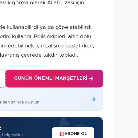
şlık görevi olarak Allah rızası için
e kullanabilirdi ya da çöpe atabilirdi.
ni kullandı. Polis ekipleri, altın dolu
lim edebilmek için çalışma başlatırken,
davranış çevrede takdir topladı.
GÜNÜN ÖNEMLI MANŞETLERI
er'den anında okuyun
z
ABONE OL
 belgeseller...