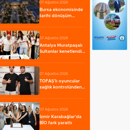
07 Ağustos 2026
Bursa ekonomisinde
tarihi dönüşüm
hamlesi resmen
başladı...…
07 Ağustos 2026
Antalya Muratpaşalı
Sultanlar kenetlendi,
gözler yeni…
07 Ağustos 2026
TOFAŞ'lı oyuncular
sağlık kontrolünden
geçti
07 Ağustos 2026
İzmir Karabağlar'da
BİO fark yarattı