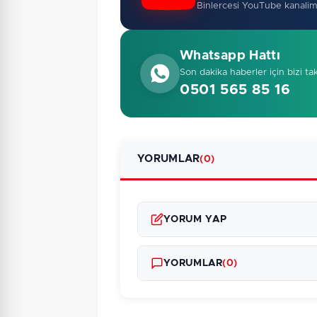
Binlercesi YouTube kanalim
Whatsapp Hattı
Son dakika haberler için bizi ta
0501 565 85 16
YORUMLAR
(0)
YORUM YAP
YORUMLAR
(0)