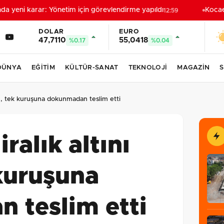
yeni karar: Yönetim için görevlendirme yapıldı
Kocaeli
12:59
DOLAR
EURO
47,7110
55,0418
%0.17
%0.04
DÜNYA
EĞİTİM
KÜLTÜR-SANAT
TEKNOLOJİ
MAGAZİN
S
ldu, tek kuruşuna dokunmadan teslim etti
iralık altını
kuruşuna
 teslim etti