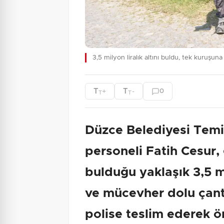
3,5 milyon liralık altını buldu, tek kuruşu
T
T
+
-
0
T
T
Düzce Belediyesi Temiz
personeli Fatih Cesur,
bulduğu yaklaşık 3,5 mi
ve mücevher dolu çant
polise teslim ederek ör