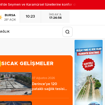
'de Seymen ve Karamürsel tünellerine konfor dokunuşu
12:44
İMSAK'A
BURSA
10:23
17:26:54
28° AÇIK
AĞLIK
SICAK GELIŞMELER
07 Ağustos 2026
Derince'ye 120
yataklı sağlık tesisi
geliyor