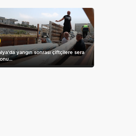
lya'da yangın sonrası çiftçilere sera
lonu…