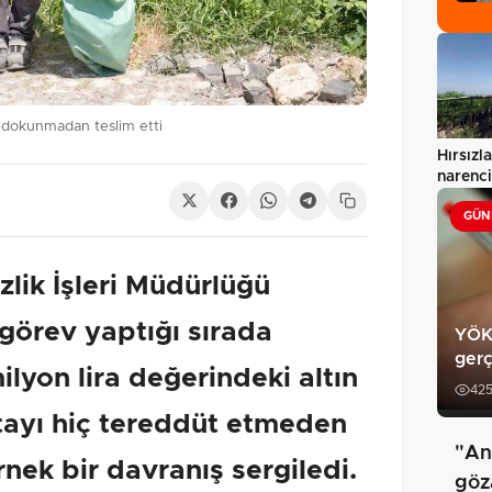
na dokunmadan teslim etti
Hırsızla
narenci
susuz…
GÜN
lik İşleri Müdürlüğü
 görev yaptığı sırada
YÖKD
gerç
lyon lira değerindeki altın
42
ayı hiç tereddüt etmeden
"An
nek bir davranış sergiledi.
göza