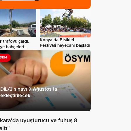
Konya'da Bisiklet
r trafoyu çaldı,
Festivali heyecanı başladı
ye bahçeleri
DEM
İL/2 sınavı 9 Ağustos'ta
ekleştirilecek
5
kara'da uyuşturucu ve fuhuş 8
ltı"