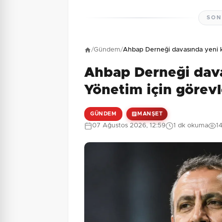
SON
Henüz yorum yapı
/
Gündem
/
Ahbap Derneği davasında yeni k
Ahbap Derneği dava
1 + 8 = ?
Güvenlik Sorusu:
Yönetim için görev
GÜNDEM
MANŞET
07 Ağustos 2026, 12:59
1 dk okuma
1