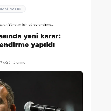
RAKI HABER
lmamış. İlk yorumu siz yapın!
arar: Yönetim için görevlendirme…
0
/2000
sında yeni karar:
Gönder
lendirme yapıldı
47 görüntülenme