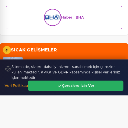
Haber :
BHA
SICAK GELIŞMELER
09 Ağustos 2026
Sitemizde, sizlere daha iyi hizmet sunabilmek için çerezler
Dört ülkeye yeni büyükelçi atandı
🍪
kullanılmaktadır. KVKK ve GDPR kapsamında kişisel verileriniz
işlenmektedir.
08 Ağustos 2026
Veri Politikası
Çerezlere İzin Ver
Arabesk müziğinin acı kaybı!
Ana Sayfa
Gündem
Ara
Menü
09 Ağustos 2026
Balıkesir’de edebiyatın iyileştirici gücü konuşuldu…
09 Ağustos 2026