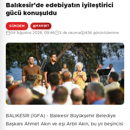
Balıkesir’de edebiyatın iyileştirici
Henüz yorum yapılmamış. İlk yorumu siz yapın!
gücü konuşuldu
GÜNDEM
MANŞET
09 Ağustos 2026, 09:46
3 dk okuma
436 görüntülenme
0
/2000
Güvenlik Sorusu:
10 + 6 = ?
Gönder
BALIKESİR (İGFA) - Balıkesir Büyükşehir Belediye
Başkanı Ahmet Akın ve eşi Arbil Akın, bu yıl beşincisi