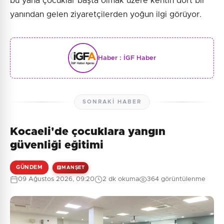
bu yana çocuklar başta olmak üzere kentin dört bir
yanından gelen ziyaretçilerden yoğun ilgi görüyor.
Haber :
İGF Haber
SONRAKI HABER
Kocaeli'de çocuklara yangın
güvenliği eğitimi
GÜNDEM
MANŞET
09 Ağustos 2026, 09:20
2 dk okuma
364 görüntülenme