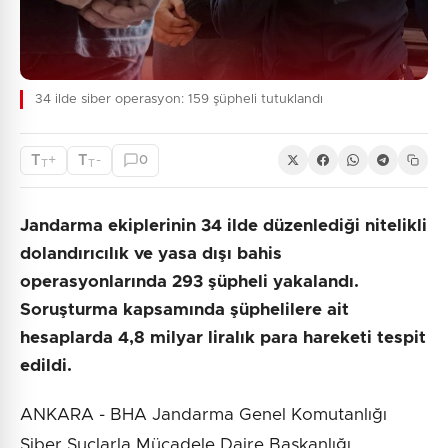
34 ilde siber operasyon: 159 şüpheli tutuklandı
T
T
+
-
0
T
T
Jandarma ekiplerinin 34 ilde düzenlediği nitelikli
dolandırıcılık ve yasa dışı bahis
operasyonlarında 293 şüpheli yakalandı.
Soruşturma kapsamında şüphelilere ait
hesaplarda 4,8 milyar liralık para hareketi tespit
edildi.
ANKARA - BHA Jandarma Genel Komutanlığı
Siber Suçlarla Mücadele Daire Başkanlığı