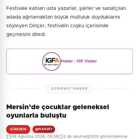
Festivale katılan usta yazarlar, şairler ve sanatçıları
adada ağırlamaktan büyük mutluluk duyduklarını
söyleyen Dinçer, festivalin coşku içerisinde
geçmesini diledi.
Haber :
İGF Haber
SONRAKI HABER
Mersin’de çocuklar geleneksel
oyunlarla buluştu
GÜNDEM
MANŞET
09 Ağustos 2026, 09:38
2 dk okuma
309 görüntülenme