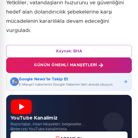
Yetkililer, vatandaşların huzurunu ve güvenliğini
hedef alan dolandırıcılık şebekelerine karşı
mücadelenin kararlılıkla devam edeceğini
vurguladı.
Kaynak:
BHA
GÜNÜN ÖNEMLI MANŞETLERI
Google News'te Takip Et
E-Manşet haberlerini Google Haberler'den anında okuyun
YouTube Kanalimiz
Roportajlar, insan hikayeleri, belgeseller...
Binlercesi YouTube kanalimizda.