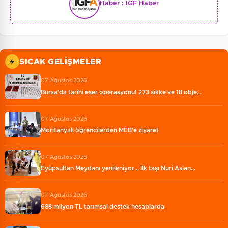
Haber :
İGF Haber
SICAK GELIŞMELER
07 Ağustos 2026
Bursa'da tarihi eser operasyonu! 273 sikke ve 18 obje…
07 Ağustos 2026
Moritanyalı öğrencilerden MEB'e ziyaret
07 Ağustos 2026
Eyüpsultan Meydanı yenileniyor... İlk taşı Nuri Aslan…
07 Ağustos 2026
688 milyon TL tarımsal destek hesaplarda