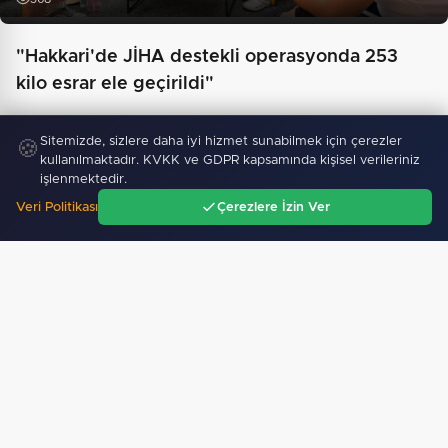
"Hakkari'de JİHA destekli operasyonda 253
kilo esrar ele geçirildi"
Sitemizde, sizlere daha iyi hizmet sunabilmek için çerezler
🍪
kullanılmaktadır. KVKK ve GDPR kapsamında kişisel verileriniz
işlenmektedir.
Veri Politikası
Çerezlere İzin Ver
Ana Sayfa
Gündem
Ara
Menü
Yapay zeka genç girişimcilere yeni kapılar açıyor