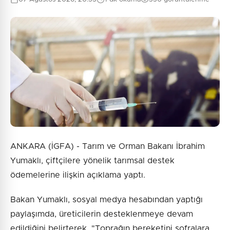
0
/2000
Güvenlik Sorusu:
3 + 9 = ?
Gönder
ANKARA (İGFA) - Tarım ve Orman Bakanı İbrahim
Yumaklı, çiftçilere yönelik tarımsal destek
ödemelerine ilişkin açıklama yaptı.
Bakan Yumaklı, sosyal medya hesabından yaptığı
paylaşımda, üreticilerin desteklenmeye devam
edildiğini belirterek, "Toprağın bereketini sofralara