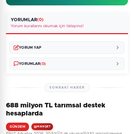
YORUMLAR
(0)
Yorum kurallarını okumak için tıklayınız!
YORUM YAP
YORUMLAR
(0)
SONRAKI HABER
688 milyon TL tarımsal destek
Henüz yorum yapılmamış. İlk yorumu siz yapın!
hesaplarda
GÜNDEM
MANŞET
07 Ağustos 2026, 20:53
1 dk okuma
330 görüntülenme