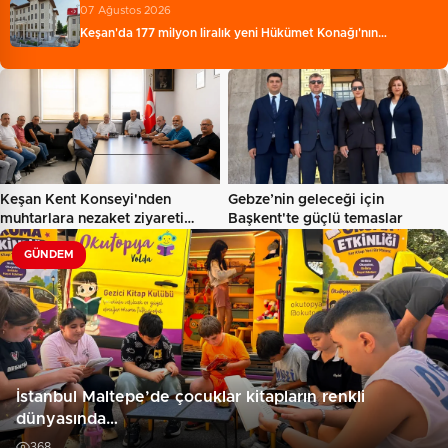
07 Ağustos 2026
Keşan'da 177 milyon liralık yeni Hükümet Konağı'nın…
Keşan Kent Konseyi'nden
Gebze’nin geleceği için
muhtarlara nezaket ziyareti…
Başkent'te güçlü temaslar
GÜNDEM
İstanbul Maltepe’de çocuklar kitapların renkli
dünyasında…
368