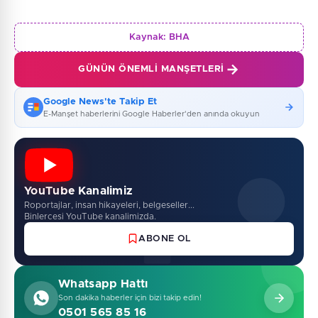
Kaynak:
BHA
GÜNÜN ÖNEMLI MANŞETLERI
Google News'te Takip Et
E-Manşet haberlerini Google Haberler'den anında okuyun
YouTube Kanalimiz
Roportajlar, insan hikayeleri, belgeseller...
Binlercesi YouTube kanalimizda.
ABONE OL
Whatsapp Hattı
Son dakika haberler için bizi takip edin!
0501 565 85 16